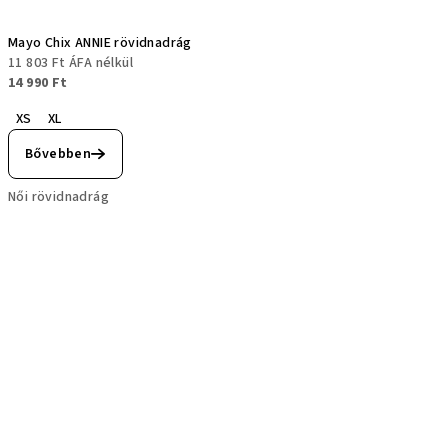
Mayo Chix ANNIE rövidnadrág
11 803 Ft ÁFA nélkül
14 990 Ft
XS
XL
Bővebben
Női rövidnadrág