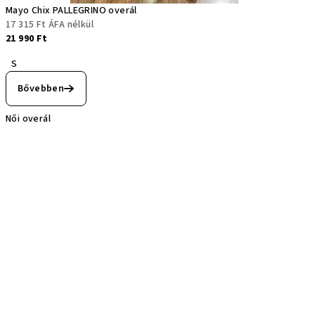
Mayo Chix PALLEGRINO overál
17 315 Ft ÁFA nélkül
21 990 Ft
S
Bővebben
Női overál