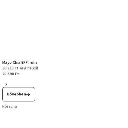
Mayo Chix EFFI ruha
16 213 Ft ÁFA nélkül
20 590 Ft
S
Bővebben
Női ruha