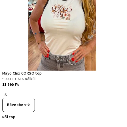
Mayo Chix CORSO top
9 441 Ft ÁFA nélkül
11 990 Ft
S
Bővebben
Női top