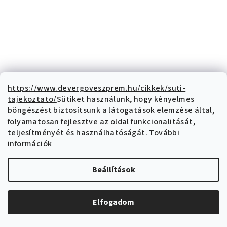
https://www.devergoveszprem.hu/cikkek/suti-
tajekoztato/
Sütiket használunk, hogy kényelmes
Blue Nature HOSSZÚ SZŐR mellény
böngészést biztosítsunk a látogatások elemzése által,
7 083 Ft ÁFA nélkül
folyamatosan fejlesztve az oldal funkcionalitását,
8 995 Ft
teljesítményét és használhatóságát.
További
17 990 Ft
(–50 %)
információk
S
Beállítások
Bővebben
Női mellény
Elfogadom