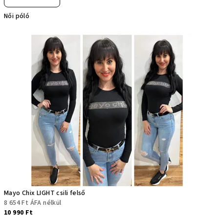
Női póló
Mayo Chix LIGHT csili felső
8 654 Ft ÁFA nélkül
10 990 Ft