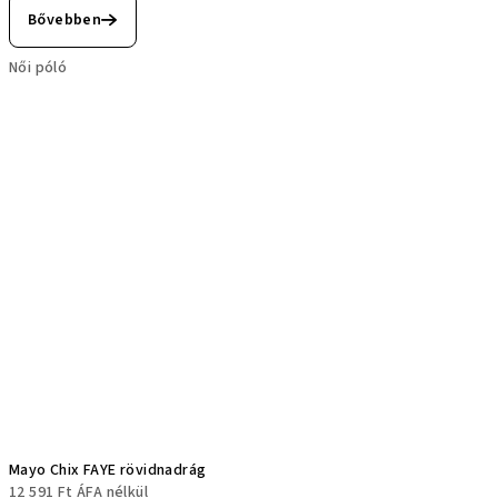
Bővebben
Női póló
Mayo Chix FAYE rövidnadrág
12 591 Ft ÁFA nélkül