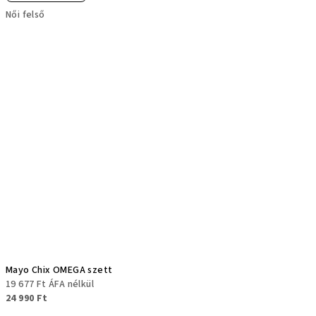
Női felső
Mayo Chix OMEGA szett
19 677 Ft ÁFA nélkül
24 990 Ft