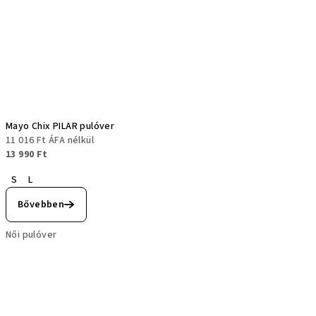
Mayo Chix PILAR pulóver
11 016 Ft ÁFA nélkül
13 990 Ft
S
L
Bővebben
Női pulóver