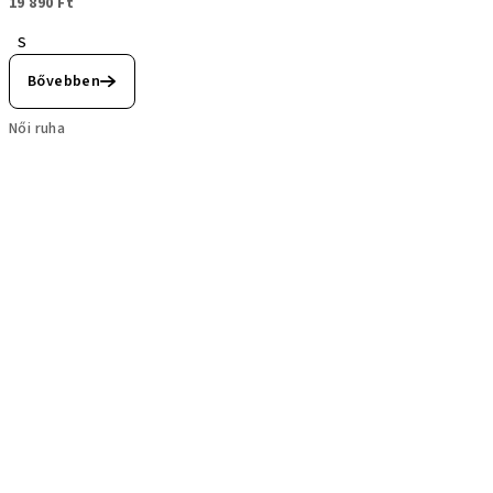
19 890 Ft
S
Bővebben
Női ruha