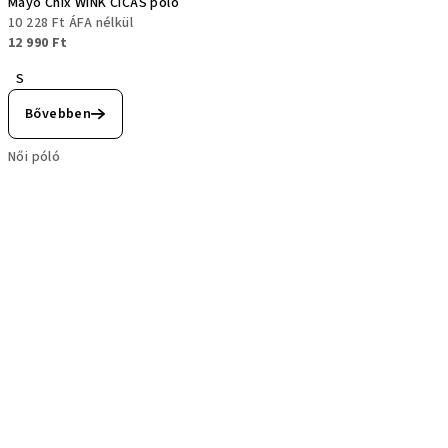
Mayo Chix WINK CICÁS póló
10 228 Ft ÁFA nélkül
12 990 Ft
S
Bővebben
Női póló