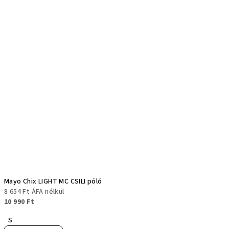
Mayo Chix LIGHT MC CSILI póló
8 654 Ft ÁFA nélkül
10 990 Ft
S