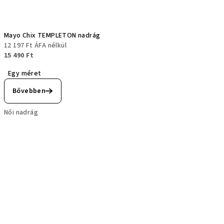
Mayo Chix TEMPLETON nadrág
12 197 Ft ÁFA nélkül
15 490 Ft
Egy méret
Bővebben
Női nadrág