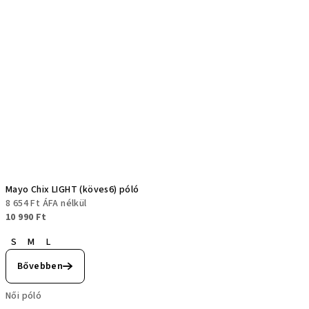
Mayo Chix LIGHT (köves6) póló
8 654 Ft ÁFA nélkül
10 990 Ft
S
M
L
Bővebben
Női póló