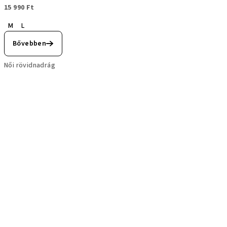
15 990 Ft
M
L
Bővebben
Női rövidnadrág