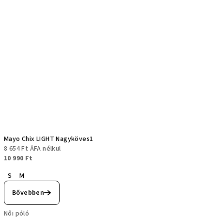
Mayo Chix LIGHT Nagyköves1
8 654 Ft ÁFA nélkül
10 990 Ft
S
M
Bővebben
Női póló