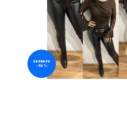
19 990 Ft
–50 %