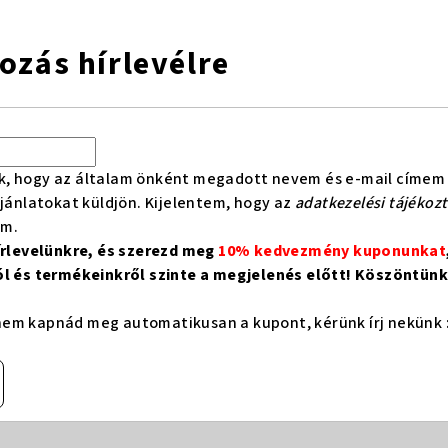
kozás hírlevélre
k, hogy az általam önként megadott nevem és e-mail címem 
ajánlatokat küldjön. Kijelentem, hogy az
adatkezelési tájékoz
om.
hírlevelünkre, és szerezd meg
10% kedvezmény kuponunkat
ól és termékeinkről szinte a megjelenés előtt! Köszöntünk 
em kapnád meg automatikusan a kupont, kérünk írj nekünk 