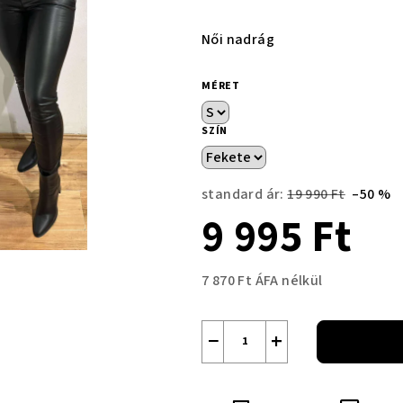
Női nadrág
MÉRET
SZÍN
standard ár:
19 990 Ft
–50 %
9 995 Ft
7 870 Ft ÁFA nélkül
Egységár:
−
+