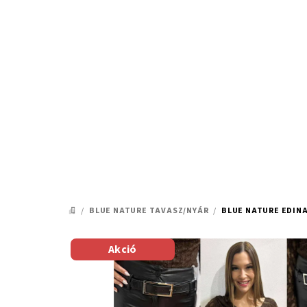
Ugrás
a
fő
tartalomhoz
/
BLUE NATURE TAVASZ/NYÁR
/
BLUE NATURE EDIN
KEZDŐLAP
Akció