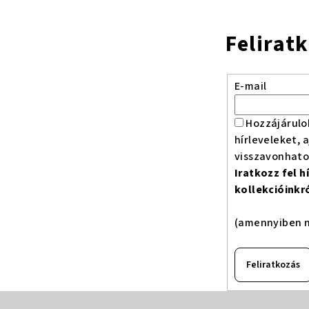
Felirat
E-mail
Hozzájárulo
hírleveleket, 
visszavonhat
Iratkozz fel 
kollekcióinkr
(amennyiben n
Feliratkozás