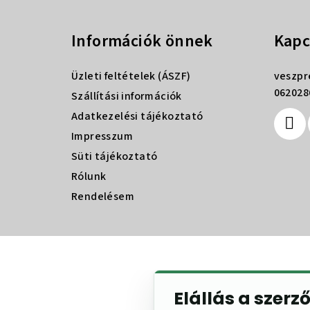
á
Információk önnek
Kapc
b
l
Üzleti feltételek (ÁSZF)
veszp
é
062028
Szállítási információk
Adatkezelési tájékoztató
c
Impresszum
Süti tájékoztató
Rólunk
Rendelésem
Elállás a szerz