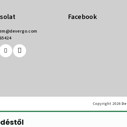
solat
Facebook
rem
@
devergo.com
65424
Copyright 2026
De
ődéstől