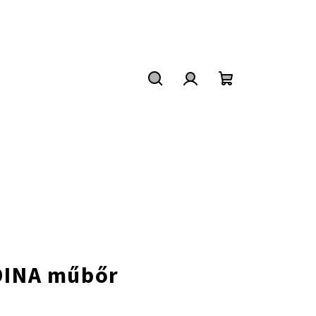
Keresés
Bejelentkezés
Kosár
DINA műbőr