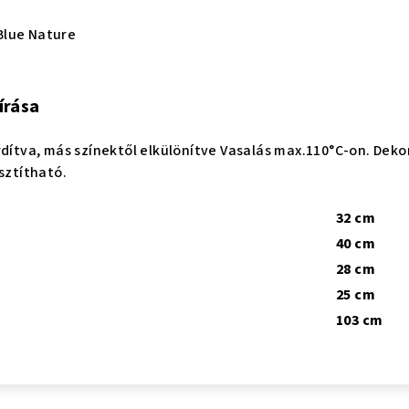
lue Nature
írása
rdítva, más színektől elkülönítve Vasalás max.110°C-on. Dekor
sztítható.
32 cm
40 cm
28 cm
25 cm
103 cm