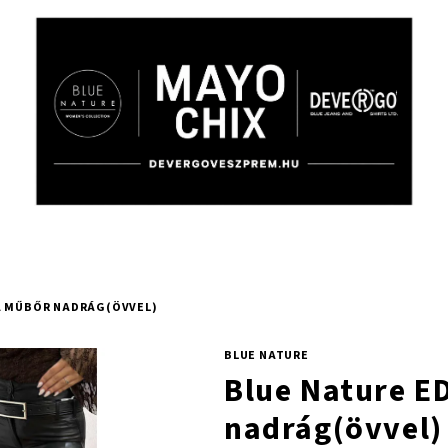
A MŰBŐR NADRÁG(ÖVVEL)
BLUE NATURE
Blue Nature E
nadrág(övvel)