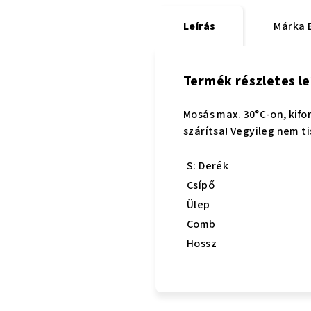
Leírás
Márka
B
Termék részletes le
Mosás max. 30°C-on, kifo
szárítsa! Vegyileg nem ti
S: Derék
Csípő
Ülep
Comb
Hossz