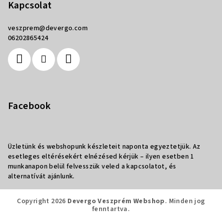
Kapcsolat
veszprem
@
devergo.com
06202865424
Facebook
Üzletünk és webshopunk készleteit naponta egyeztetjük. Az
esetleges eltérésekért elnézésed kérjük – ilyen esetben 1
munkanapon belül felvesszük veled a kapcsolatot, és
alternatívát ajánlunk.
Copyright 2026
Devergo Veszprém Webshop
. Minden jog
fenntartva.