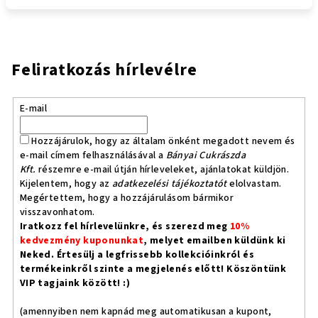
Feliratkozás hírlevélre
E-mail
Hozzájárulok, hogy az általam önként megadott nevem és
e-mail címem felhasználásával a
Bányai Cukrászda
Kft.
részemre e-mail útján hírleveleket, ajánlatokat küldjön.
Kijelentem, hogy az
adatkezelési tájékoztatót
elolvastam.
Megértettem, hogy a hozzájárulásom bármikor
visszavonhatom.
Iratkozz fel hírlevelünkre, és szerezd meg
10%
kedvezmény kuponunkat
, melyet emailben küldünk ki
Neked. Értesülj a legfrissebb kollekcióinkról és
termékeinkről szinte a megjelenés előtt! Köszöntünk
VIP tagjaink között! :)
(amennyiben nem kapnád meg automatikusan a kupont,