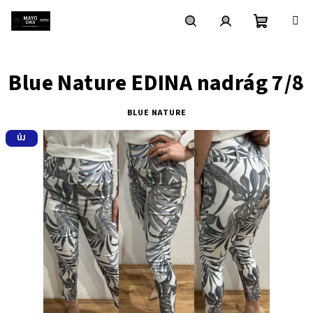
Ugrás
a
fő
Kosár
Keresés
Bejelentkezés
tartalomhoz
Blue Nature EDINA nadrág 7/8
BLUE NATURE
ÚJ