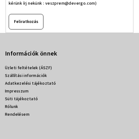
kérünk írj nekünk :
veszprem@devergo.com
)
Feliratkozás
L
á
b
Információk önnek
l
Üzleti feltételek (ÁSZF)
é
Szállítási információk
c
Adatkezelési tájékoztató
Impresszum
Süti tájékoztató
Rólunk
Rendelésem