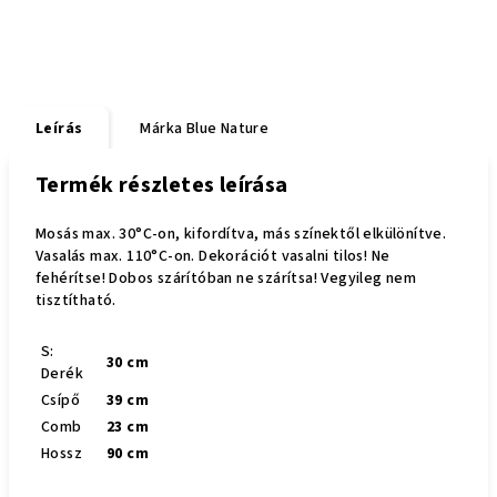
Leírás
Márka
Blue Nature
Termék részletes leírása
Mosás max. 30°C-on, kifordítva, más színektől elkülönítve.
Vasalás max. 110°C-on. Dekorációt vasalni tilos! Ne
fehérítse! Dobos szárítóban ne szárítsa! Vegyileg nem
tisztítható.
S:
30 cm
Derék
Csípő
39 cm
Comb
23 cm
Hossz
90 cm