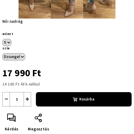
Női nadrág
MÉRET
SZÍN
17 990 Ft
14 165 Ft ÁFA nélkül
Egységár:
−
+
Kosárba
Kérdés
Megosztás