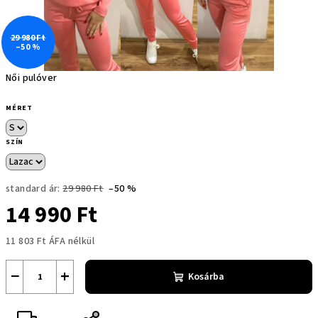
29 980 Ft
–50 %
Női pulóver
MÉRET
SZÍN
standard ár:
29 980 Ft
–50 %
14 990 Ft
11 803 Ft ÁFA nélkül
Egységár:
−
+
Kosárba