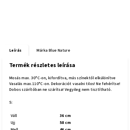
Leírás
Márka
Blue Nature
Termék részletes leírása
Mosás max. 30°C-on, kifordítva, más színektől elkülönítve
Vasalás max.110°C-on. Dekorációt vasalni tilos! Ne fehérítse!
Dobos szárítóban ne szárítsa! Vegyileg nem tisztítható.
S:
Váll
36 cm
Ujj
58 cm
Mell
46 cm