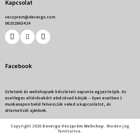
Kapcsolat
veszprem
@
devergo.com
06202865424
Facebook
Üzletünk és webshopunk készleteit naponta egyeztetjük. Az
esetleges eltérésekért elnézésed kérjük – ilyen esetben 1
munkanapon belül felvesszük veled a kapcsolatot, és
alternatívát ajánlunk.
Copyright 2026
Devergo Veszprém Webshop
. Minden jog
fenntartva.