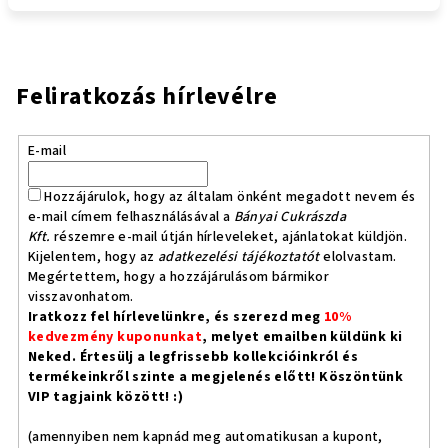
Feliratkozás hírlevélre
E-mail
Hozzájárulok, hogy az általam önként megadott nevem és
e-mail címem felhasználásával a
Bányai Cukrászda
Kft.
részemre e-mail útján hírleveleket, ajánlatokat küldjön.
Kijelentem, hogy az
adatkezelési tájékoztatót
elolvastam.
Megértettem, hogy a hozzájárulásom bármikor
visszavonhatom.
Iratkozz fel hírlevelünkre, és szerezd meg
10%
kedvezmény kuponunkat
, melyet emailben küldünk ki
Neked. Értesülj a legfrissebb kollekcióinkról és
termékeinkről szinte a megjelenés előtt! Köszöntünk
VIP tagjaink között! :)
(amennyiben nem kapnád meg automatikusan a kupont,