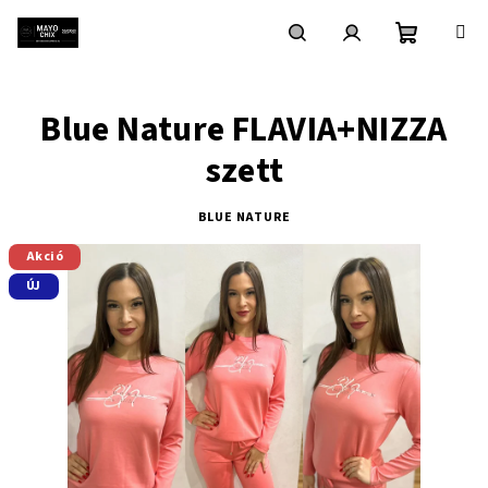
Ugrás
a
fő
Kosár
Keresés
Bejelentkezés
tartalomhoz
Blue Nature FLAVIA+NIZZA
szett
BLUE NATURE
Akció
ÚJ