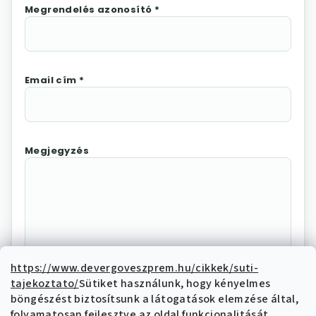
Megrendelés azonosító *
Email cím *
Megjegyzés
https://www.devergoveszprem.hu/cikkek/suti-
tajekoztato/
Sütiket használunk, hogy kényelmes
Az "Elállás megerősítése"
böngészést biztosítsunk a látogatások elemzése által,
megnyomásával Ön elektronikus úton
folyamatosan fejlesztve az oldal funkcionalitását,