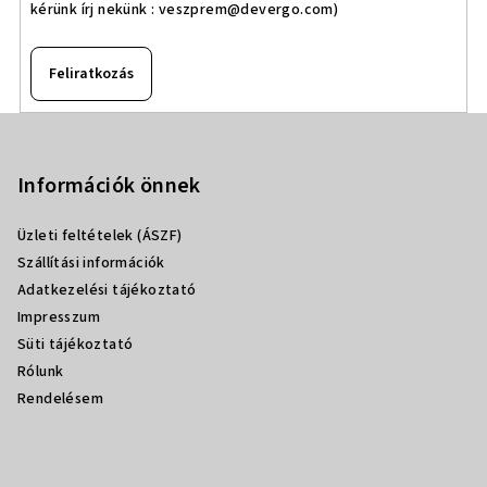
kérünk írj nekünk :
veszprem@devergo.com
)
Feliratkozás
L
á
b
Információk önnek
l
Üzleti feltételek (ÁSZF)
é
Szállítási információk
c
Adatkezelési tájékoztató
Impresszum
Süti tájékoztató
Rólunk
Rendelésem