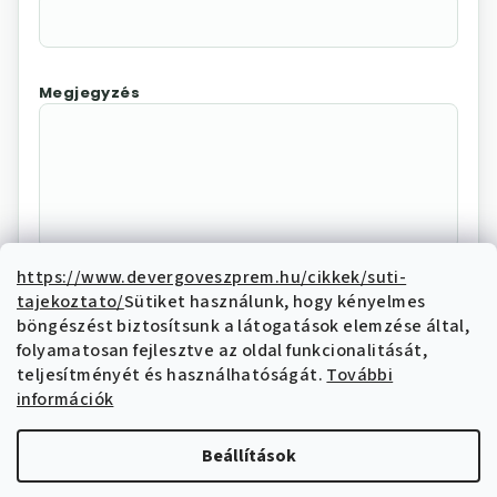
Megjegyzés
https://www.devergoveszprem.hu/cikkek/suti-
tajekoztato/
Sütiket használunk, hogy kényelmes
Az "Elállás megerősítése"
böngészést biztosítsunk a látogatások elemzése által,
megnyomásával Ön elektronikus úton
folyamatosan fejlesztve az oldal funkcionalitását,
elállási nyilatkozatot tesz és nyilatkozik,
teljesítményét és használhatóságát.
További
hogy megismerte és elfogadja az elállási
információk
funkcióval kapcsolatban az
adatkezelési
tájékoztatóban
írtakat.
Beállítások