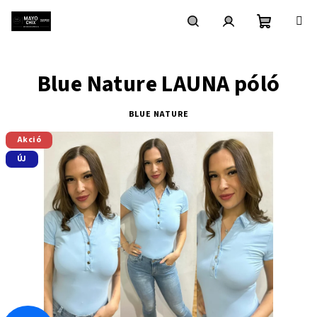
Ugrás
a
fő
Kosár
Keresés
Bejelentkezés
tartalomhoz
Blue Nature LAUNA póló
BLUE NATURE
Akció
ÚJ