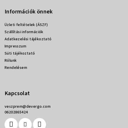
á
b
Információk önnek
l
Üzleti feltételek (ÁSZF)
é
Szállítási információk
c
Adatkezelési tájékoztató
Impresszum
Süti tájékoztató
Rólunk
Rendelésem
Kapcsolat
veszprem
@
devergo.com
06202865424