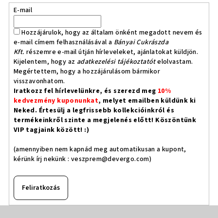
E-mail
Hozzájárulok, hogy az általam önként megadott nevem és
e-mail címem felhasználásával a
Bányai Cukrászda
Kft.
részemre e-mail útján hírleveleket, ajánlatokat küldjön.
Kijelentem, hogy az
adatkezelési tájékoztatót
elolvastam.
Megértettem, hogy a hozzájárulásom bármikor
visszavonhatom.
Iratkozz fel hírlevelünkre, és szerezd meg
10%
kedvezmény kuponunkat
, melyet emailben küldünk ki
Neked. Értesülj a legfrissebb kollekcióinkról és
termékeinkről szinte a megjelenés előtt! Köszöntünk
VIP tagjaink között! :)
(amennyiben nem kapnád meg automatikusan a kupont,
kérünk írj nekünk :
veszprem@devergo.com
)
Feliratkozás
L