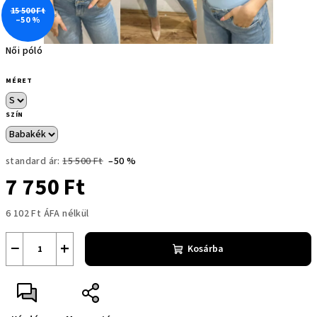
15 500 Ft
–50 %
Női póló
MÉRET
SZÍN
standard ár:
15 500 Ft
–50 %
7 750 Ft
6 102 Ft ÁFA nélkül
Egységár:
−
+
Kosárba