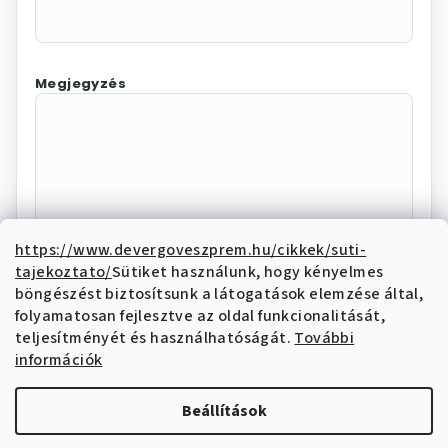
Megjegyzés
https://www.devergoveszprem.hu/cikkek/suti-
tajekoztato/
Sütiket használunk, hogy kényelmes
Az "Elállás megerősítése"
böngészést biztosítsunk a látogatások elemzése által,
megnyomásával Ön elektronikus úton
folyamatosan fejlesztve az oldal funkcionalitását,
elállási nyilatkozatot tesz és nyilatkozik,
teljesítményét és használhatóságát.
További
hogy megismerte és elfogadja az elállási
információk
funkcióval kapcsolatban az
adatkezelési
tájékoztatóban
írtakat.
Beállítások