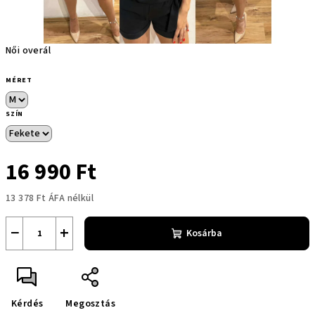
Női overál
MÉRET
SZÍN
16 990 Ft
13 378 Ft ÁFA nélkül
Egységár:
−
+
Kosárba
Kérdés
Megosztás