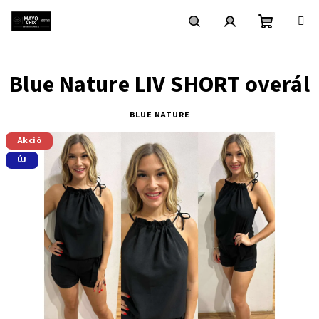
Ugrás
a
fő
Kosár
Keresés
Bejelentkezés
tartalomhoz
Blue Nature LIV SHORT overál
BLUE NATURE
Akció
ÚJ