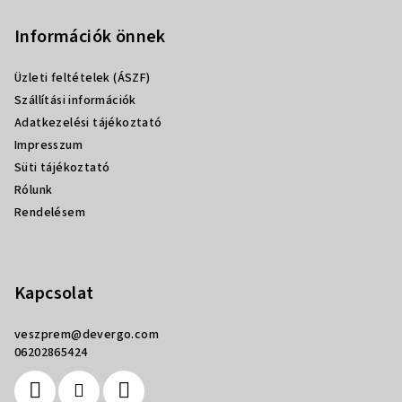
á
b
Információk önnek
l
Üzleti feltételek (ÁSZF)
é
Szállítási információk
c
Adatkezelési tájékoztató
Impresszum
Süti tájékoztató
Rólunk
Rendelésem
Kapcsolat
veszprem
@
devergo.com
06202865424