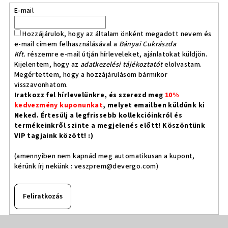
E-mail
Hozzájárulok, hogy az általam önként megadott nevem és
e-mail címem felhasználásával a
Bányai Cukrászda
Kft.
részemre e-mail útján hírleveleket, ajánlatokat küldjön.
Kijelentem, hogy az
adatkezelési tájékoztatót
elolvastam.
Megértettem, hogy a hozzájárulásom bármikor
visszavonhatom.
Iratkozz fel hírlevelünkre, és szerezd meg
10%
kedvezmény kuponunkat
, melyet emailben küldünk ki
Neked. Értesülj a legfrissebb kollekcióinkról és
termékeinkről szinte a megjelenés előtt! Köszöntünk
VIP tagjaink között! :)
(amennyiben nem kapnád meg automatikusan a kupont,
kérünk írj nekünk :
veszprem@devergo.com
)
Feliratkozás
L