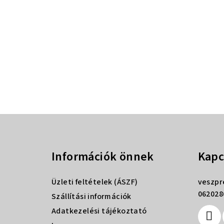
L
á
Információk önnek
Kapc
b
l
Üzleti feltételek (ÁSZF)
veszp
é
062028
Szállítási információk
Adatkezelési tájékoztató
c