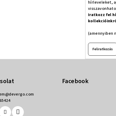
hírleveleket, 
visszavonhat
Iratkozz fel 
kollekcióinkr
(amennyiben n
Feliratkozás
solat
Facebook
rem
@
devergo.com
65424