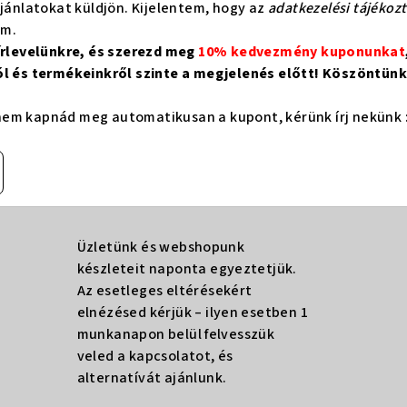
ajánlatokat küldjön. Kijelentem, hogy az
adatkezelési tájékoz
om.
hírlevelünkre, és szerezd meg
10% kedvezmény kuponunkat
ól és termékeinkről szinte a megjelenés előtt! Köszöntünk 
em kapnád meg automatikusan a kupont, kérünk írj nekünk 
Üzletünk és webshopunk
készleteit naponta egyeztetjük.
Az esetleges eltérésekért
elnézésed kérjük – ilyen esetben 1
munkanapon belül felvesszük
veled a kapcsolatot, és
alternatívát ajánlunk.