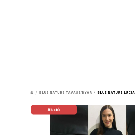
Ugrás
a
fő
tartalomhoz
/
BLUE NATURE TAVASZ/NYÁR
/
BLUE NATURE LUCI
KEZDŐLAP
Akció