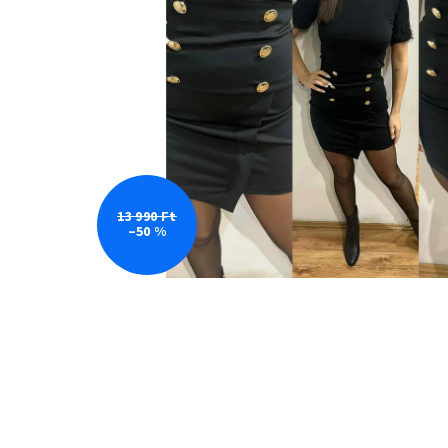
13 990 Ft
–50 %