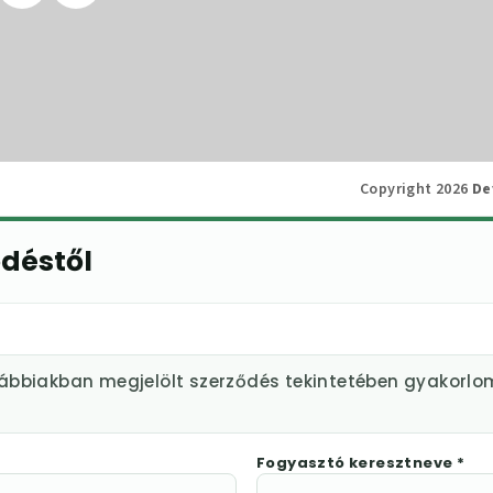
Copyright 2026
De
ődéstől
lábbiakban megjelölt szerződés tekintetében gyakorlo
Fogyasztó keresztneve *