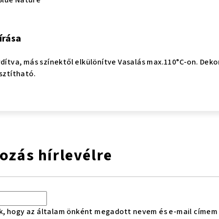
írása
rdítva, más színektől elkülönítve Vasalás max.110°C-on. Dekor
sztítható.
kozás hírlevélre
k, hogy az általam önként megadott nevem és e-mail címem 