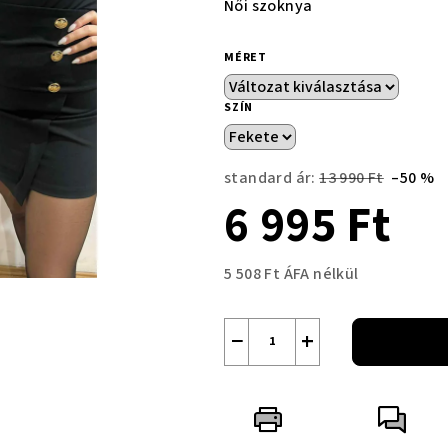
Női szoknya
MÉRET
SZÍN
standard ár:
13 990 Ft
–50 %
6 995 Ft
5 508 Ft ÁFA nélkül
Egységár:
−
+