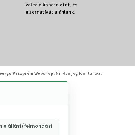
veled a kapcsolatot, és
alternatívát ajánlunk.
vergo Veszprém Webshop
. Minden jog fenntartva.
m elállási/felmondási