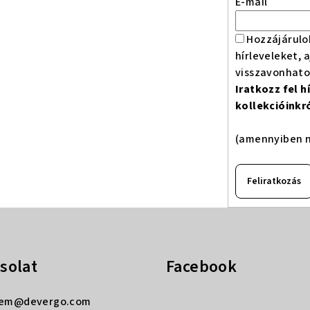
E-mail
Hozzájárulo
hírleveleket, 
visszavonhat
Iratkozz fel 
kollekcióinkr
(amennyiben n
Feliratkozás
solat
Facebook
rem
@
devergo.com