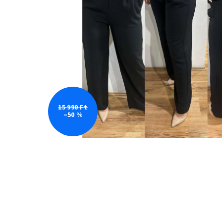
15 990 Ft
–50 %