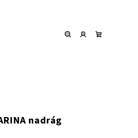
Keresés
Bejelentkezés
Kosár
ARINA nadrág