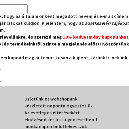
k, hogy az általam önként megadott nevem és e-mail címem 
ajánlatokat küldjön. Kijelentem, hogy az
adatkezelési tájékoz
om.
hírlevelünkre, és szerezd meg
10% kedvezmény kuponunkat
ól és termékeinkről szinte a megjelenés előtt! Köszöntünk 
em kapnád meg automatikusan a kupont, kérünk írj nekünk 
Üzletünk és webshopunk
készleteit naponta egyeztetjük.
Az esetleges eltérésekért
elnézésed kérjük – ilyen esetben 1
munkanapon belül felvesszük