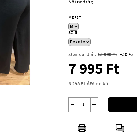
Női nadrág
MÉRET
SZÍN
standard ár:
15 990 Ft
–50 %
7 995 Ft
6 295 Ft ÁFA nélkül
Egységár:
−
+