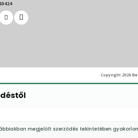
65424
Copyright 2026
De
ődéstől
lábbiakban megjelölt szerződés tekintetében gyakorlo