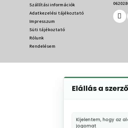
é
062028
Szállítási információk
Adatkezelési tájékoztató
c
Impresszum
Süti tájékoztató
Rólunk
Rendelésem
Elállás a szerz
Kijelentem, hogy az a
jogomat