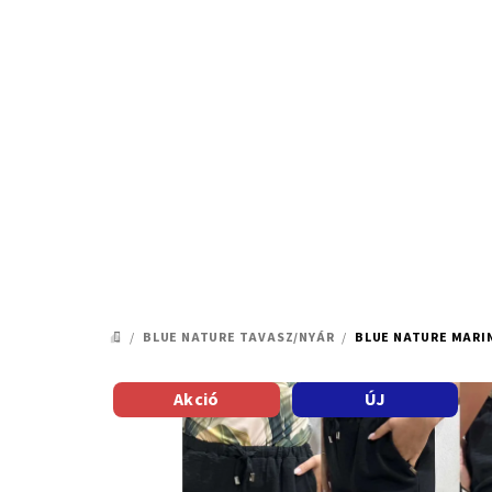
Ugrás
a
fő
tartalomhoz
/
BLUE NATURE TAVASZ/NYÁR
/
BLUE NATURE MARI
KEZDŐLAP
Akció
ÚJ