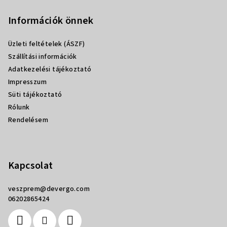
á
b
Információk önnek
l
Üzleti feltételek (ÁSZF)
é
Szállítási információk
c
Adatkezelési tájékoztató
Impresszum
Süti tájékoztató
Rólunk
Rendelésem
Kapcsolat
veszprem
@
devergo.com
06202865424