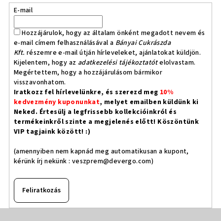
E-mail
Hozzájárulok, hogy az általam önként megadott nevem és
e-mail címem felhasználásával a
Bányai Cukrászda
Kft.
részemre e-mail útján hírleveleket, ajánlatokat küldjön.
Kijelentem, hogy az
adatkezelési tájékoztatót
elolvastam.
Megértettem, hogy a hozzájárulásom bármikor
visszavonhatom.
Iratkozz fel hírlevelünkre, és szerezd meg
10%
kedvezmény kuponunkat
, melyet emailben küldünk ki
Neked. Értesülj a legfrissebb kollekcióinkról és
termékeinkről szinte a megjelenés előtt! Köszöntünk
VIP tagjaink között! :)
(amennyiben nem kapnád meg automatikusan a kupont,
kérünk írj nekünk :
veszprem@devergo.com
)
Feliratkozás
L