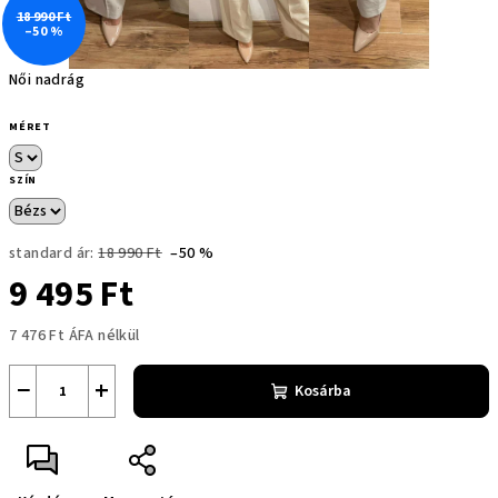
18 990 Ft
–50 %
Női nadrág
MÉRET
SZÍN
standard ár:
18 990 Ft
–50 %
9 495 Ft
7 476 Ft ÁFA nélkül
Egységár:
−
+
Kosárba