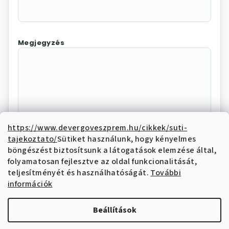
Megjegyzés
https://www.devergoveszprem.hu/cikkek/suti-
tajekoztato/
Sütiket használunk, hogy kényelmes
Az "Elállás megerősítése"
böngészést biztosítsunk a látogatások elemzése által,
megnyomásával Ön elektronikus úton
folyamatosan fejlesztve az oldal funkcionalitását,
elállási nyilatkozatot tesz és nyilatkozik,
teljesítményét és használhatóságát.
További
hogy megismerte és elfogadja az elállási
információk
funkcióval kapcsolatban az
adatkezelési
tájékoztatóban
írtakat.
Beállítások