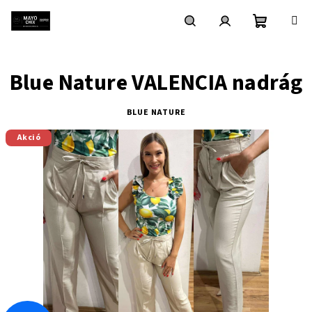
Ugrás
a
fő
Kosár
Keresés
Bejelentkezés
tartalomhoz
Blue Nature VALENCIA nadrág
BLUE NATURE
Akció