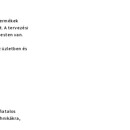
termékek
. A tervezési
pesten van.
z üzletben és
iatalos
chnikákra,