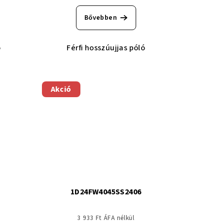
Bővebben
ó
Férfi hosszúujjas póló
Akció
1D24FW4045SS2406
3 933 Ft ÁFA nélkül