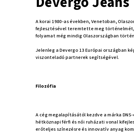
Devergo Jeans
A korai 1980-as években, Venetoban, Olasz
fejlesztésével teremtette meg történelmét,
folyamat még mindig Olaszországban történi
Jelenleg a Devergo 13 Európai országban képv
viszonteladó partnerek segítségével.
Filozófia
A cég megalapításától kezdve a márka DNS-e
hétköznapi férfi és női ruházati vonal kifej
erőteljes színezésre és innovatív anyag ko