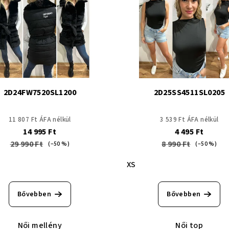
2D24FW7520SL1200
2D25SS4511SL0205
11 807 Ft ÁFA nélkül
3 539 Ft ÁFA nélkül
14 995 Ft
4 495 Ft
29 990 Ft
8 990 Ft
(–50 %)
(–50 %)
XS
Bővebben
Bővebben
Női mellény
Női top