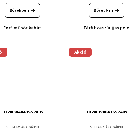
Bővebben
Bővebben
Férfi műbőr kabát
Férfi hosszúujjas pól
ó
Akció
1D24FW4043SS2405
1D24FW4043SS2405
5 114 Ft ÁFA nélkül
5 114 Ft ÁFA nélkül