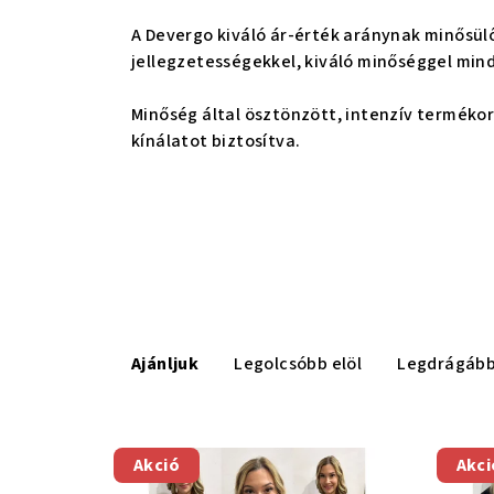
A Devergo kiváló ár-érték aránynak minősül
jellegzetességekkel, kiváló minőséggel min
Minőség által ösztönzött, intenzív termékori
kínálatot biztosítva.
T
e
Ajánljuk
Legolcsóbb elöl
Legdrágáb
r
T
m
Akció
Akci
e