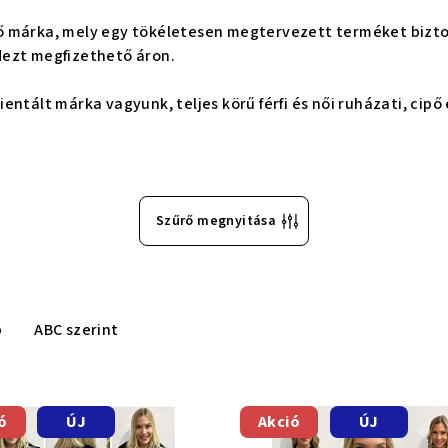
ő márka, mely egy tökéletesen megtervezett terméket bizto
dezt megfizethető áron.
entált márka vagyunk, teljes körű férfi és női ruházati, cipő
Szűrő megnyitása
b
ABC szerint
ó
ÚJ
Akció
ÚJ