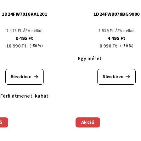
1D24FW7016KA1201
1D24FW8078BG9000
7 476 Ft ÁFA nélkül
3 539 Ft ÁFA nélkül
9 495 Ft
4 495 Ft
18 990 Ft
8 990 Ft
(–50 %)
(–50 %)
Egy méret
Bővebben
Bővebben
Férfi átmeneti kabát
ó
Akció