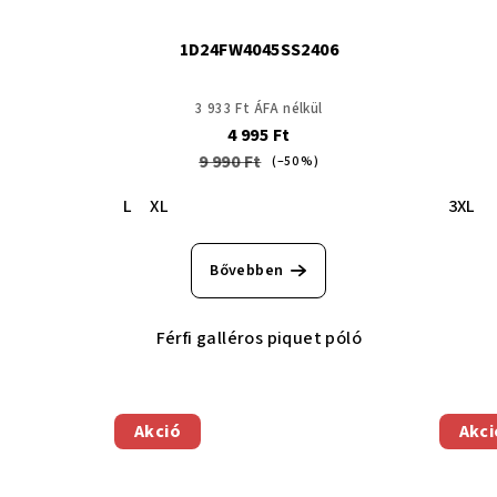
1D24FW4045SS2406
3 933 Ft ÁFA nélkül
4 995 Ft
9 990 Ft
(–50 %)
L
XL
3XL
Bővebben
Férfi galléros piquet póló
Akció
Akci