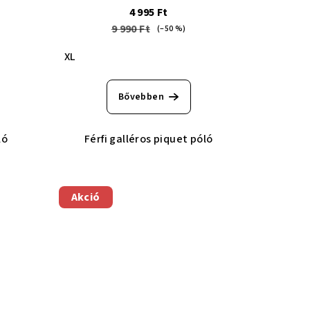
4 995 Ft
9 990 Ft
(–50 %)
XL
Bővebben
ló
Férfi galléros piquet póló
Akció