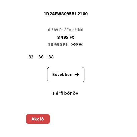
1D24FW8095BL2100
6 689 Ft ÁFA nélkül
8 495 Ft
16 990 Ft
(–50 %)
32
36
38
Bővebben
Férfi bőr öv
Akció