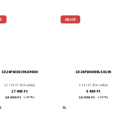
ó
Akció
1D24FW3019KA9000
1D24FW4008LS0105
13 776 Ft ÁFA nélkül
4 327 Ft ÁFA nélkül
17 495 Ft
5 495 Ft
34 990 Ft
10 990 Ft
(–50 %)
(–50 %)
L
XL