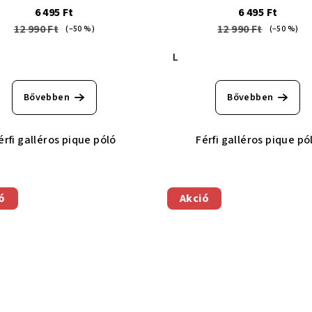
6 495 Ft
6 495 Ft
12 990 Ft
12 990 Ft
(–50 %)
(–50 %)
L
Bővebben
Bővebben
érfi galléros pique póló
Férfi galléros pique pó
ó
Akció