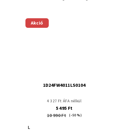
Akció
1D24FW4011LS0104
4 327 Ft ÁFA nélkül
5 495 Ft
10 990 Ft
(–50 %)
L