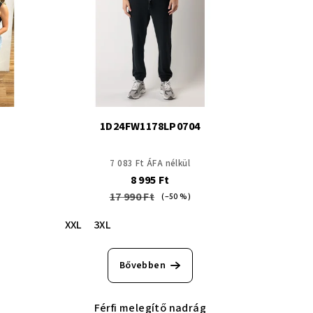
1D24FW1178LP0704
7 083 Ft ÁFA nélkül
8 995 Ft
17 990 Ft
(–50 %)
XXL
3XL
Bővebben
Férfi melegítő nadrág