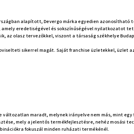
országban alapított, Devergo márka egyedien azonosítható 
 amely eredetiségével és sokszínűségével nyilatkozatot tett
k, az olasz tervezőkkel, viszont a társaság székhelye Buda
iselteti sikerrel magát. Saját franchise üzletekkel, üzlet a
 változatlan maradt, melynek irányelve nem más, mint egy f
lesztése, mely a jelentős termékfejlesztésre, nehéz mosási te
mbinációkra fokuszál minden ruházati termékénél.