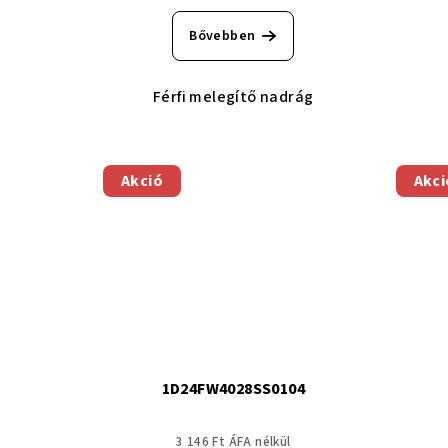
Bővebben
Férfi melegítő nadrág
Akció
Akci
1D24FW4028SS0104
3 146 Ft ÁFA nélkül