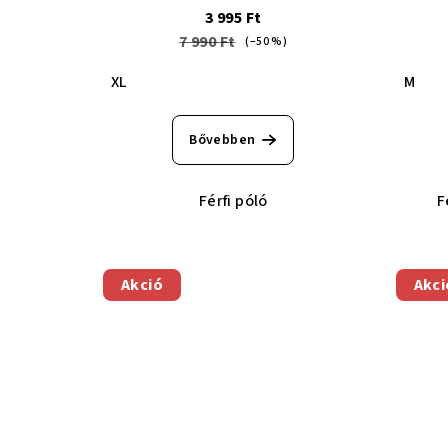
3 995 Ft
7 990 Ft
(–50 %)
XL
M
Bővebben
Férfi póló
F
Akció
Akci