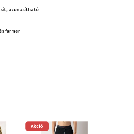
sít, azonosítható
 és farmer
Akció