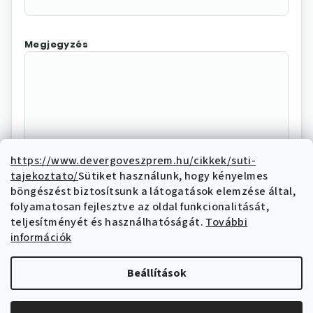
Megjegyzés
https://www.devergoveszprem.hu/cikkek/suti-
tajekoztato/
Sütiket használunk, hogy kényelmes
Az "Elállás megerősítése"
böngészést biztosítsunk a látogatások elemzése által,
megnyomásával Ön elektronikus úton
folyamatosan fejlesztve az oldal funkcionalitását,
elállási nyilatkozatot tesz és nyilatkozik,
teljesítményét és használhatóságát.
További
hogy megismerte és elfogadja az elállási
információk
funkcióval kapcsolatban az
adatkezelési
tájékoztatóban
írtakat.
Beállítások
Elállás megerősítése