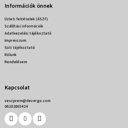
b
Információk önnek
l
Üzleti feltételek (ÁSZF)
é
Szállítási információk
c
Adatkezelési tájékoztató
Impresszum
Süti tájékoztató
Rólunk
Rendelésem
Kapcsolat
veszprem
@
devergo.com
06202865424