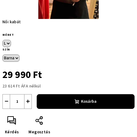
Női kabát
MÉRET
SZÍN
29 990 Ft
23 614 Ft ÁFA nélkül
Egységár:
−
+
Kosárba
Kérdés
Megosztás