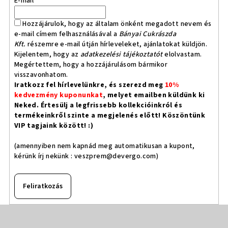
E-mail
Hozzájárulok, hogy az általam önként megadott nevem és
e-mail címem felhasználásával a
Bányai Cukrászda
Kft.
részemre e-mail útján hírleveleket, ajánlatokat küldjön.
Kijelentem, hogy az
adatkezelési tájékoztatót
elolvastam.
Megértettem, hogy a hozzájárulásom bármikor
visszavonhatom.
Iratkozz fel hírlevelünkre, és szerezd meg
10%
kedvezmény kuponunkat
, melyet emailben küldünk ki
Neked. Értesülj a legfrissebb kollekcióinkról és
termékeinkről szinte a megjelenés előtt! Köszöntünk
VIP tagjaink között! :)
(amennyiben nem kapnád meg automatikusan a kupont,
kérünk írj nekünk :
veszprem@devergo.com
)
Feliratkozás
L
á