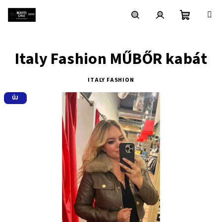
Ugrás
a
fő
Kosár
Keresés
Bejelentkezés
tartalomhoz
Italy Fashion MŰBŐR kabát
ITALY FASHION
ÚJ