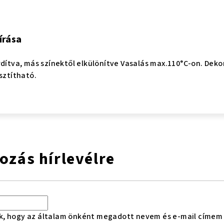
írása
rdítva, más színektől elkülönítve Vasalás max.110°C-on. Dekor
sztítható.
kozás hírlevélre
k, hogy az általam önként megadott nevem és e-mail címem 