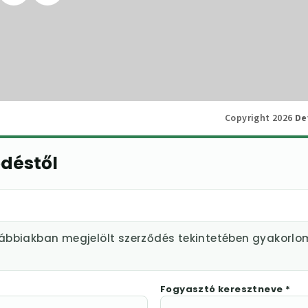
Copyright 2026
De
ődéstől
lábbiakban megjelölt szerződés tekintetében gyakorlo
Fogyasztó keresztneve *