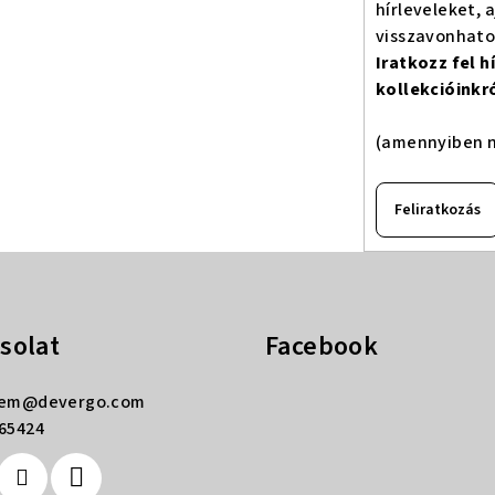
hírleveleket, 
visszavonhat
Iratkozz fel 
kollekcióinkr
(amennyiben n
Feliratkozás
solat
Facebook
rem
@
devergo.com
65424