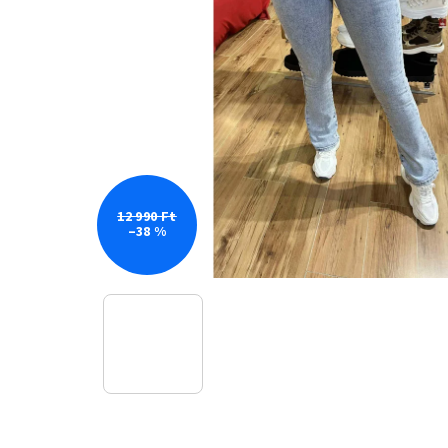
12 990 Ft
–38 %