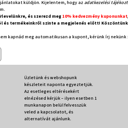
ajánlatokat küldjön. Kijelentem, hogy az
adatkezelési tájékoz
om.
hírlevelünkre, és szerezd meg
10% kedvezmény kuponunkat
ól és termékeinkről szinte a megjelenés előtt! Köszöntünk 
em kapnád meg automatikusan a kupont, kérünk írj nekünk 
Üzletünk és webshopunk
készleteit naponta egyeztetjük.
Az esetleges eltérésekért
elnézésed kérjük – ilyen esetben 1
munkanapon belül felvesszük
veled a kapcsolatot, és
alternatívát ajánlunk.