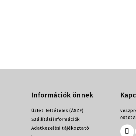
L
á
Információk önnek
Kapc
b
l
Üzleti feltételek (ÁSZF)
veszp
é
062028
Szállítási információk
Adatkezelési tájékoztató
c