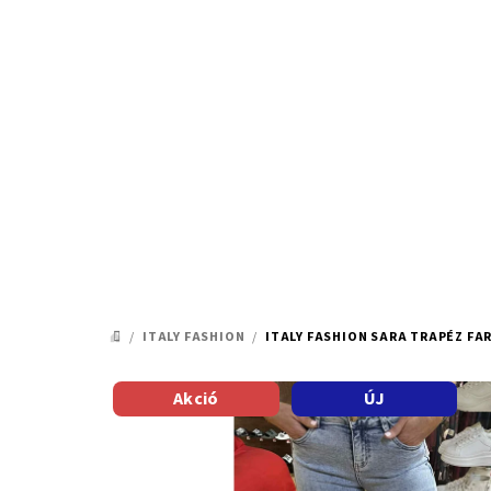
Ugrás
a
fő
tartalomhoz
/
ITALY FASHION
/
ITALY FASHION SARA TRAPÉZ FA
KEZDŐLAP
Akció
ÚJ