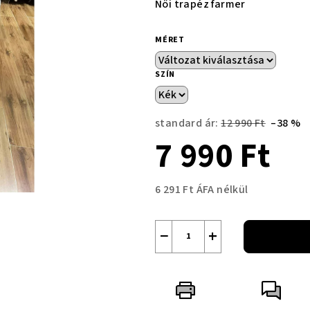
Női trapéz farmer
MÉRET
SZÍN
standard ár:
12 990 Ft
–38 %
7 990 Ft
6 291 Ft ÁFA nélkül
Egységár:
−
+