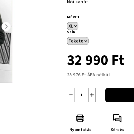
Női kabát
MÉRET
SZÍN
32 990 Ft
25 976 Ft ÁFA nélkül
Egységár:
−
+
Nyomtatás
Kérdés