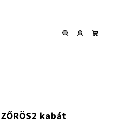
Keresés
Bejelentkezés
Kosár
 SZŐRÖS2 kabát