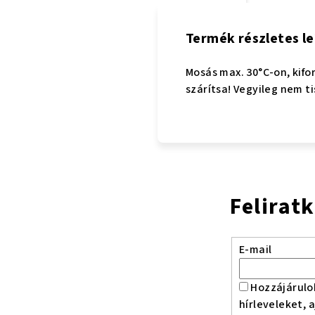
Termék részletes le
Mosás max. 30°C-on, kifo
szárítsa! Vegyileg nem ti
Felirat
E-mail
Hozzájárulo
hírleveleket, 