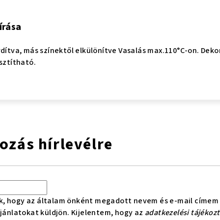
írása
rdítva, más színektől elkülönítve Vasalás max.110°C-on. Dekor
sztítható.
kozás hírlevélre
k, hogy az általam önként megadott nevem és e-mail címem 
ajánlatokat küldjön. Kijelentem, hogy az
adatkezelési tájékoz