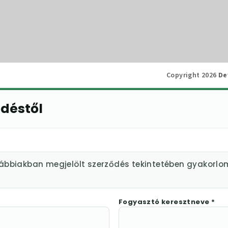
Copyright 2026
De
ődéstől
lábbiakban megjelölt szerződés tekintetében gyakorlo
Fogyasztó keresztneve *