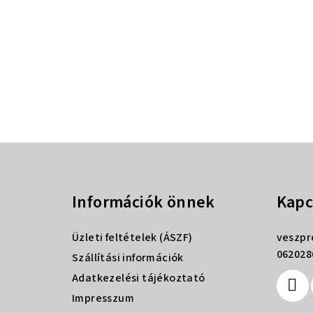
L
á
Információk önnek
Kapc
b
l
Üzleti feltételek (ÁSZF)
veszp
é
062028
Szállítási információk
Adatkezelési tájékoztató
c
Impresszum