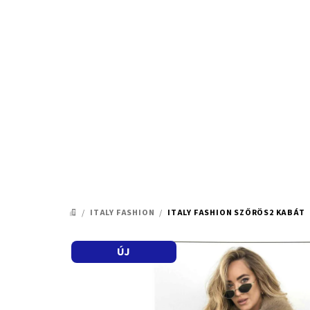
Ugrás
a
fő
tartalomhoz
/
ITALY FASHION
/
ITALY FASHION SZŐRÖS2 KABÁT
KEZDŐLAP
ÚJ