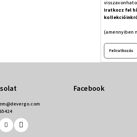
visszavonhat
Iratkozz fel 
kollekcióinkr
(amennyiben n
Feliratkozás
solat
Facebook
rem
@
devergo.com
65424