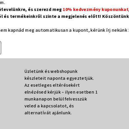
om.
hírlevelünkre, és szerezd meg
10% kedvezmény kuponunkat
ól és termékeinkről szinte a megjelenés előtt! Köszöntünk 
em kapnád meg automatikusan a kupont, kérünk írj nekünk 
Üzletünk és webshopunk
készleteit naponta egyeztetjük.
Az esetleges eltérésekért
elnézésed kérjük – ilyen esetben 1
munkanapon belül felvesszük
veled a kapcsolatot, és
alternatívát ajánlunk.