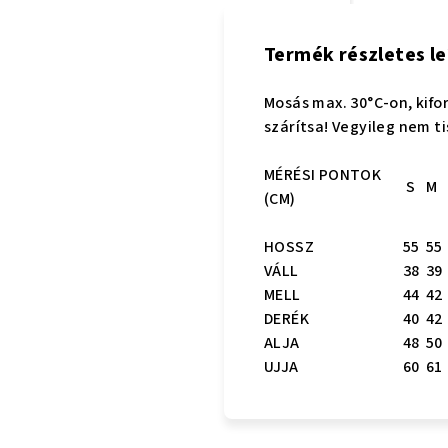
Termék részletes le
Mosás max. 30°C-on, kifo
szárítsa! Vegyileg nem ti
MÉRÉSI PONTOK
S
M
(CM)
HOSSZ
55
55
VÁLL
38
39
MELL
44
42
DERÉK
40
42
ALJA
48
50
UJJA
60
61