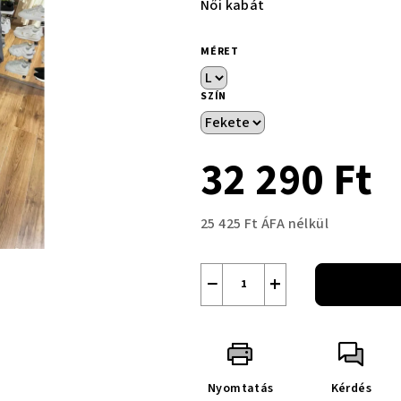
Női kabát
MÉRET
SZÍN
32 290 Ft
25 425 Ft ÁFA nélkül
Egységár:
−
+
Nyomtatás
Kérdés