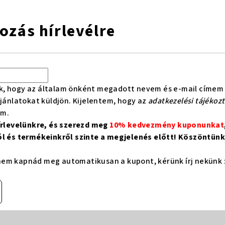
kozás hírlevélre
k, hogy az általam önként megadott nevem és e-mail címem 
ajánlatokat küldjön. Kijelentem, hogy az
adatkezelési tájékoz
om.
hírlevelünkre, és szerezd meg
10% kedvezmény kuponunkat
ól és termékeinkről szinte a megjelenés előtt! Köszöntünk 
em kapnád meg automatikusan a kupont, kérünk írj nekünk 