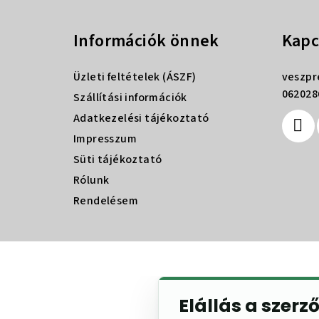
á
Információk önnek
Kapc
b
l
Üzleti feltételek (ÁSZF)
veszp
é
062028
Szállítási információk
Adatkezelési tájékoztató
c
Impresszum
Süti tájékoztató
Rólunk
Rendelésem
Elállás a szerz