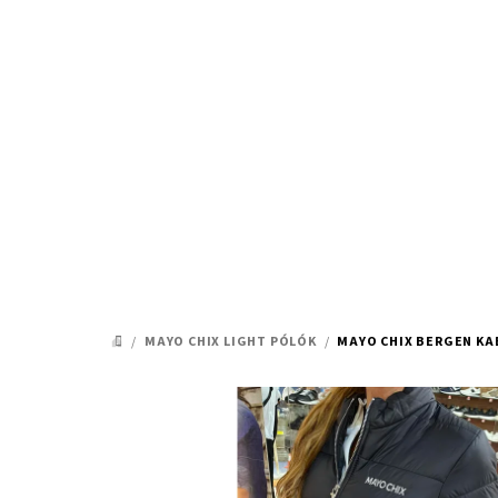
Ugrás
a
fő
tartalomhoz
/
MAYO CHIX LIGHT PÓLÓK
/
MAYO CHIX BERGEN KA
KEZDŐLAP