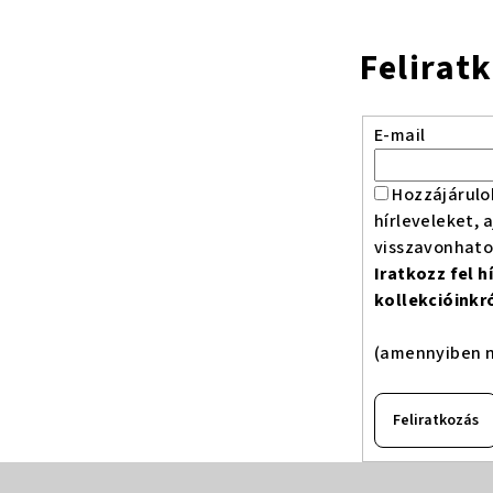
Felirat
E-mail
Hozzájárulo
hírleveleket, 
visszavonhat
Iratkozz fel 
kollekcióinkr
(amennyiben n
Feliratkozás