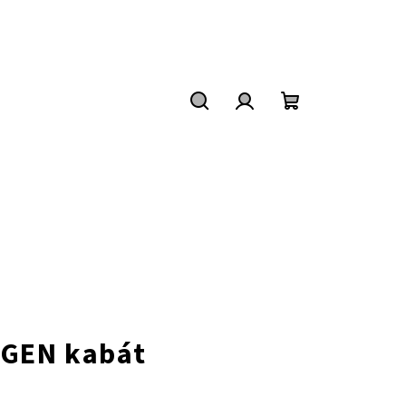
Keresés
Bejelentkezés
Kosár
RGEN kabát