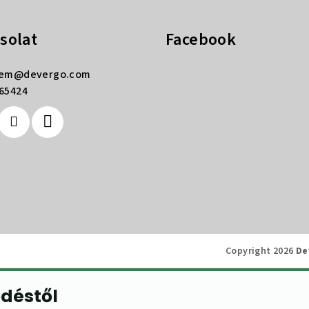
solat
Facebook
rem
@
devergo.com
65424
Copyright 2026
De
ődéstől