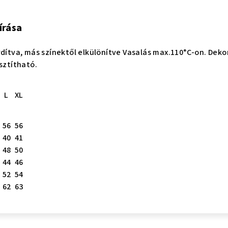
írása
rdítva, más színektől elkülönítve Vasalás max.110°C-on. Dekor
sztítható.
L
XL
56
56
40
41
48
50
44
46
52
54
62
63