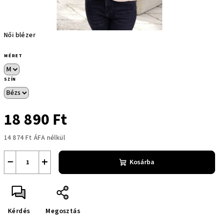
Női blézer
MÉRET
SZÍN
18 890 Ft
14 874 Ft ÁFA nélkül
Egységár:
−
+
Kosárba
Kérdés
Megosztás