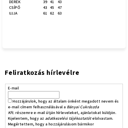
DERÉK
39
41
43
CSÍPŐ
43
45
47
UJJA
61
62
63
Feliratkozás hírlevélre
E-mail
Hozzájárulok, hogy az általam önként megadott nevem és
e-mail címem felhasználásával a
Bányai Cukrászda
Kft.
részemre e-mail útján hírleveleket, ajánlatokat küldjön.
Kijelentem, hogy az
adatkezelési tájékoztatót
elolvastam.
Megértettem, hogy a hozzájárulásom bármikor