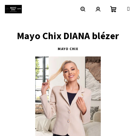
Ugrás
a
fő
Kosár
Keresés
Bejelentkezés
tartalomhoz
Mayo Chix DIANA blézer
MAYO CHIX