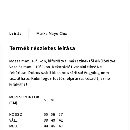
Leírás
Márka
Mayo Chix
Termék részletes leírása
Mosás max. 30°C-on, kifordítva, más színektől elkülönítve.
Vasalás max. 110°C-on. Dekorációt vasalni tilos! Ne
fehérítse! Dobos szárítóban ne szárítsa! Vegyileg nem
tisztítható. Különleges festési eljárással készült, színe
kifakulhat.
MÉRÉSI PONTOK
S
M
L
(CM)
HOSSZ
55
56
57
VÁLL
38
40
42
MELL
44
46
48