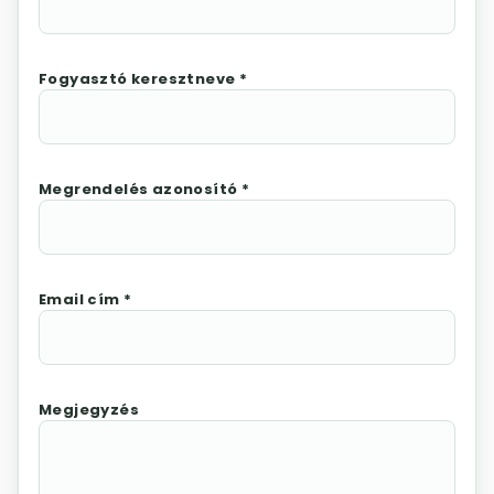
Fogyasztó keresztneve *
Megrendelés azonosító *
Email cím *
Megjegyzés