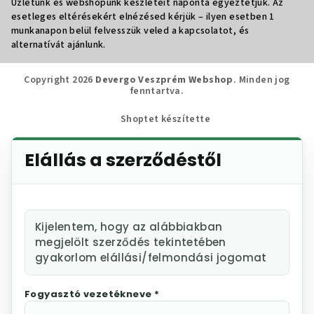
Üzletünk és webshopunk készleteit naponta egyeztetjük. Az
esetleges eltérésekért elnézésed kérjük – ilyen esetben 1
munkanapon belül felvesszük veled a kapcsolatot, és
alternatívát ajánlunk.
Copyright 2026
Devergo Veszprém Webshop
. Minden jog
fenntartva.
Shoptet készítette
Elállás a szerződéstől
Kijelentem, hogy az alábbiakban
megjelölt szerződés tekintetében
gyakorlom elállási/felmondási jogomat
Fogyasztó vezetékneve *