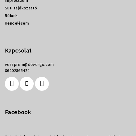
Impresszum
Süti tájékoztató
Rólunk
Rendelésem
Kapcsolat
veszprem
@
devergo.com
06202865424
Facebook