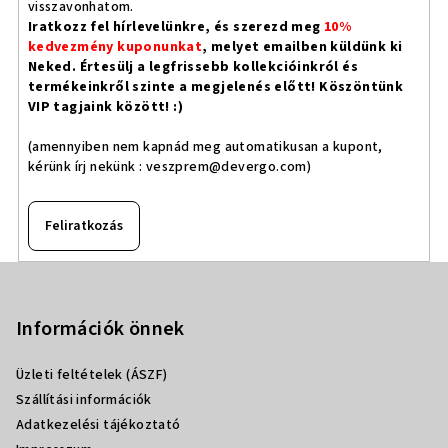
visszavonhatom.
Iratkozz fel hírlevelünkre, és szerezd meg
10%
kedvezmény kuponunkat
, melyet emailben küldünk ki
Neked. Értesülj a legfrissebb kollekcióinkról és
termékeinkről szinte a megjelenés előtt! Köszöntünk
VIP tagjaink között! :)
(amennyiben nem kapnád meg automatikusan a kupont,
kérünk írj nekünk :
veszprem@devergo.com
)
Feliratkozás
L
á
b
Információk önnek
l
Üzleti feltételek (ÁSZF)
é
Szállítási információk
c
Adatkezelési tájékoztató