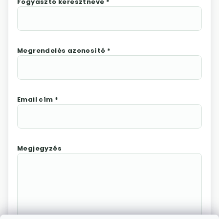
Fogyasztó keresztneve *
Megrendelés azonosító *
Email cím *
Megjegyzés