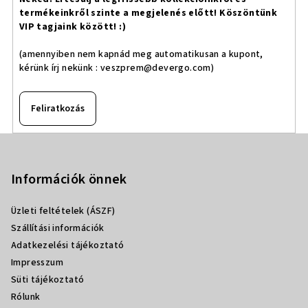
termékeinkről szinte a megjelenés előtt! Köszöntünk
VIP tagjaink között! :)
(amennyiben nem kapnád meg automatikusan a kupont,
kérünk írj nekünk :
veszprem@devergo.com
)
Feliratkozás
L
á
b
Információk önnek
l
Üzleti feltételek (ÁSZF)
é
Szállítási információk
c
Adatkezelési tájékoztató
Impresszum
Süti tájékoztató
Rólunk