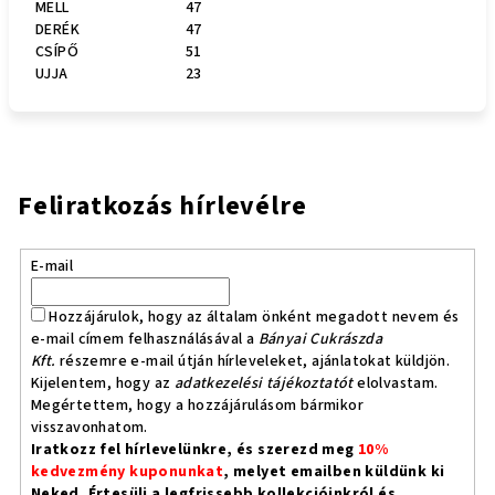
MELL
47
DERÉK
47
CSÍPŐ
51
UJJA
23
Feliratkozás hírlevélre
E-mail
Hozzájárulok, hogy az általam önként megadott nevem és
e-mail címem felhasználásával a
Bányai Cukrászda
Kft.
részemre e-mail útján hírleveleket, ajánlatokat küldjön.
Kijelentem, hogy az
adatkezelési tájékoztatót
elolvastam.
Megértettem, hogy a hozzájárulásom bármikor
visszavonhatom.
Iratkozz fel hírlevelünkre, és szerezd meg
10%
kedvezmény kuponunkat
, melyet emailben küldünk ki
Neked. Értesülj a legfrissebb kollekcióinkról és