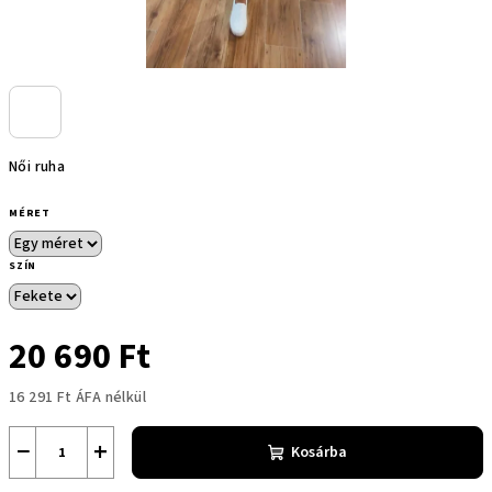
Női ruha
MÉRET
SZÍN
20 690 Ft
16 291 Ft ÁFA nélkül
Egységár:
−
+
Kosárba