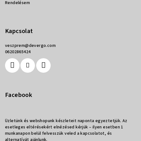
Rendelésem
Kapcsolat
veszprem
@
devergo.com
06202865424
Facebook
Üzletünk és webshopunk készleteit naponta egyeztetjük. Az
esetleges eltérésekért elnézésed kérjük – ilyen esetben 1
munkanapon belül felvesszük veled a kapcsolatot, és
alternatívát ajánlunk.