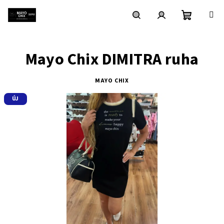
Ugrás
a
fő
Kosár
Keresés
Bejelentkezés
tartalomhoz
Mayo Chix DIMITRA ruha
MAYO CHIX
ÚJ