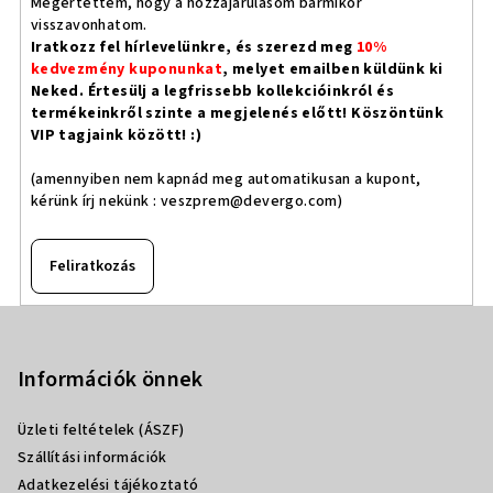
Megértettem, hogy a hozzájárulásom bármikor
visszavonhatom.
Iratkozz fel hírlevelünkre, és szerezd meg
10%
kedvezmény kuponunkat
, melyet emailben küldünk ki
Neked. Értesülj a legfrissebb kollekcióinkról és
termékeinkről szinte a megjelenés előtt! Köszöntünk
VIP tagjaink között! :)
(amennyiben nem kapnád meg automatikusan a kupont,
kérünk írj nekünk :
veszprem@devergo.com
)
Feliratkozás
L
á
b
Információk önnek
l
Üzleti feltételek (ÁSZF)
é
Szállítási információk
c
Adatkezelési tájékoztató