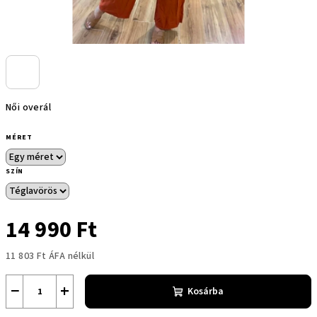
Női overál
MÉRET
SZÍN
14 990 Ft
11 803 Ft ÁFA nélkül
Egységár:
−
+
Kosárba