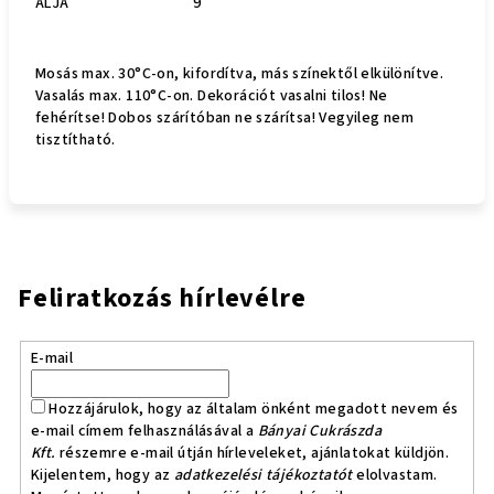
ALJA
9
Mosás max. 30°C-on, kifordítva, más színektől elkülönítve.
Vasalás max. 110°C-on. Dekorációt vasalni tilos! Ne
fehérítse! Dobos szárítóban ne szárítsa! Vegyileg nem
tisztítható.
Feliratkozás hírlevélre
E-mail
Hozzájárulok, hogy az általam önként megadott nevem és
e-mail címem felhasználásával a
Bányai Cukrászda
Kft.
részemre e-mail útján hírleveleket, ajánlatokat küldjön.
Kijelentem, hogy az
adatkezelési tájékoztatót
elolvastam.