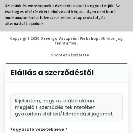
Üzletünk és webshopunk készleteit naponta egyeztetjük. Az
esetleges eltérésekért elnézésed kérjük – ilyen esetben 1
munkanapon belül felvesszük veled a kapcsolatot, és
alternatívát ajánlunk.
Copyright 2026
Devergo Veszprém Webshop
. Minden jog
fenntartva.
Shoptet készítette
Elállás a szerződéstől
Kijelentem, hogy az alábbiakban
megjelölt szerződés tekintetében
gyakorlom elállási/felmondási jogomat
Fogyasztó vezetékneve *