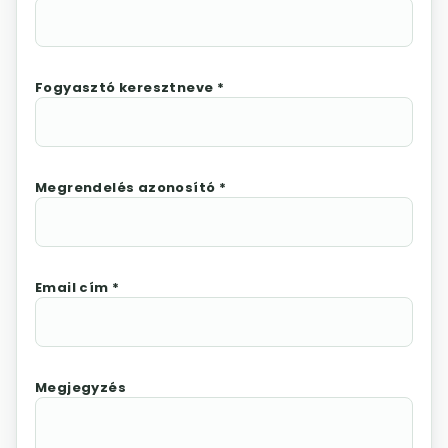
Fogyasztó keresztneve *
Megrendelés azonosító *
Email cím *
Megjegyzés