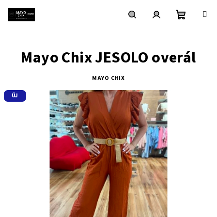
Ugrás
a
fő
Kosár
Keresés
Bejelentkezés
tartalomhoz
Mayo Chix JESOLO overál
MAYO CHIX
ÚJ