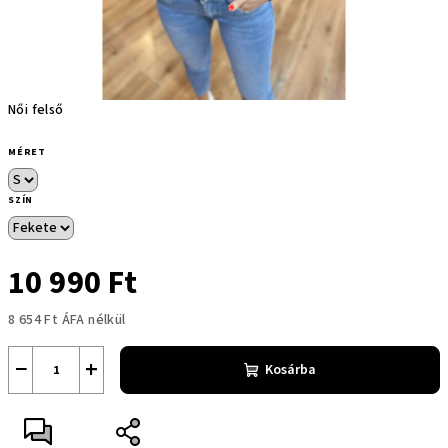
Női felső
MÉRET
SZÍN
10 990 Ft
8 654 Ft ÁFA nélkül
Egységár:
−
+
Kosárba