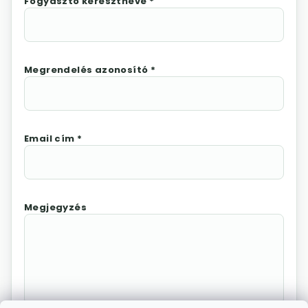
Fogyasztó keresztneve *
Megrendelés azonosító *
Email cím *
Megjegyzés