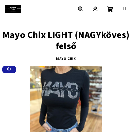
Ugrás
a
fő
Kosár
Keresés
Bejelentkezés
tartalomhoz
Mayo Chix LIGHT (NAGYköves)
felső
MAYO CHIX
ÚJ