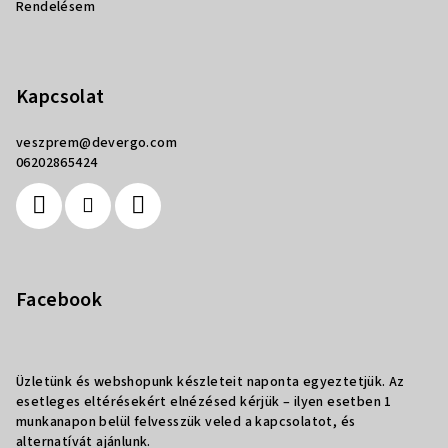
Rendelésem
Kapcsolat
veszprem
@
devergo.com
06202865424
Facebook
Üzletünk és webshopunk készleteit naponta egyeztetjük. Az
esetleges eltérésekért elnézésed kérjük – ilyen esetben 1
munkanapon belül felvesszük veled a kapcsolatot, és
alternatívát ajánlunk.