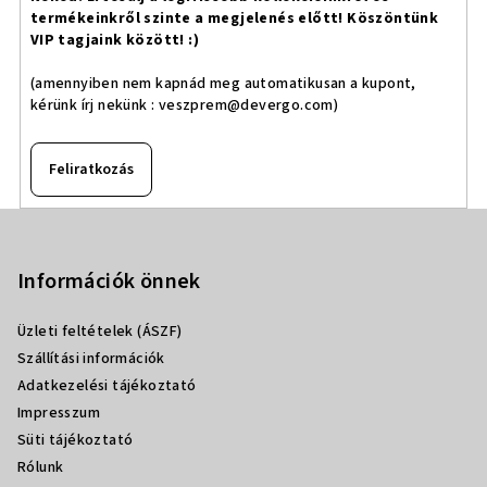
termékeinkről szinte a megjelenés előtt! Köszöntünk
VIP tagjaink között! :)
(amennyiben nem kapnád meg automatikusan a kupont,
kérünk írj nekünk :
veszprem@devergo.com
)
Feliratkozás
L
á
b
Információk önnek
l
Üzleti feltételek (ÁSZF)
é
Szállítási információk
c
Adatkezelési tájékoztató
Impresszum
Süti tájékoztató
Rólunk