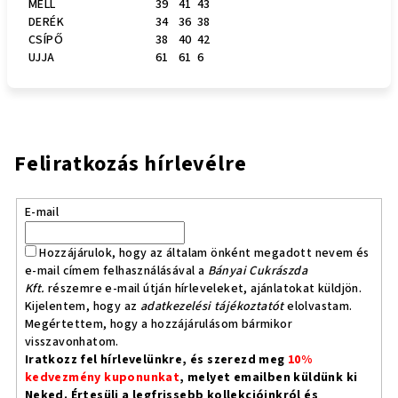
MELL
39
41
43
DERÉK
34
36
38
CSÍPŐ
38
40
42
UJJA
61
61
6
Feliratkozás hírlevélre
E-mail
Hozzájárulok, hogy az általam önként megadott nevem és
e-mail címem felhasználásával a
Bányai Cukrászda
Kft.
részemre e-mail útján hírleveleket, ajánlatokat küldjön.
Kijelentem, hogy az
adatkezelési tájékoztatót
elolvastam.
Megértettem, hogy a hozzájárulásom bármikor
visszavonhatom.
Iratkozz fel hírlevelünkre, és szerezd meg
10%
kedvezmény kuponunkat
, melyet emailben küldünk ki
Neked. Értesülj a legfrissebb kollekcióinkról és