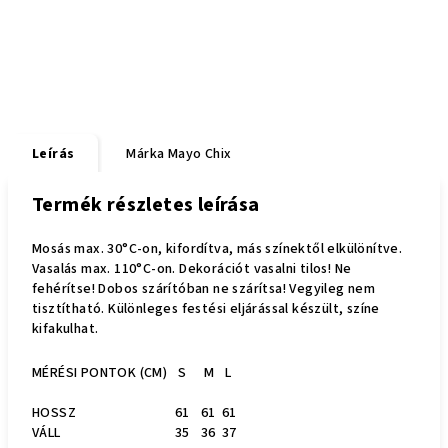
Leírás
Márka
Mayo Chix
Termék részletes leírása
Mosás max. 30°C-on, kifordítva, más színektől elkülönítve.
Vasalás max. 110°C-on. Dekorációt vasalni tilos! Ne
fehérítse! Dobos szárítóban ne szárítsa! Vegyileg nem
tisztítható. Különleges festési eljárással készült, színe
kifakulhat.
MÉRÉSI PONTOK (CM)
S
M
L
HOSSZ
61
61
61
VÁLL
35
36
37