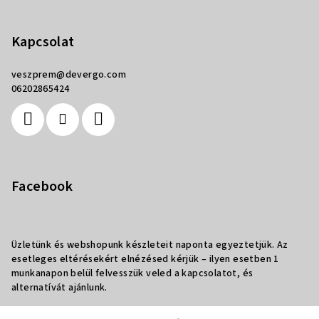
Kapcsolat
veszprem
@
devergo.com
06202865424
Facebook
Üzletünk és webshopunk készleteit naponta egyeztetjük. Az
esetleges eltérésekért elnézésed kérjük – ilyen esetben 1
munkanapon belül felvesszük veled a kapcsolatot, és
alternatívát ajánlunk.