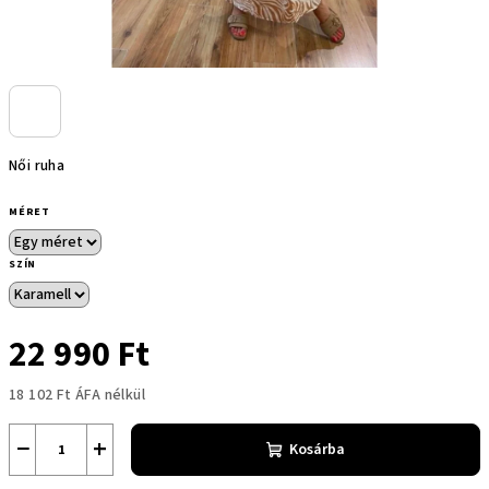
Női ruha
MÉRET
SZÍN
22 990 Ft
18 102 Ft ÁFA nélkül
Egységár:
−
+
Kosárba