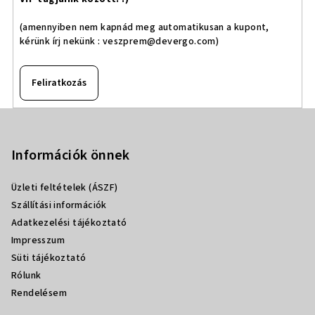
(amennyiben nem kapnád meg automatikusan a kupont,
kérünk írj nekünk :
veszprem@devergo.com
)
Feliratkozás
L
á
b
Információk önnek
l
Üzleti feltételek (ÁSZF)
é
Szállítási információk
c
Adatkezelési tájékoztató
Impresszum
Süti tájékoztató
Rólunk
Rendelésem