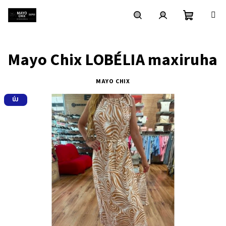
Ugrás
a
fő
Kosár
Keresés
Bejelentkezés
tartalomhoz
Mayo Chix LOBÉLIA maxiruha
MAYO CHIX
ÚJ