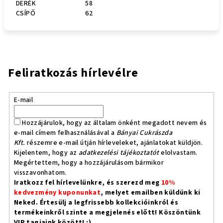
DERÉK
58
CSÍPŐ
62
Feliratkozás hírlevélre
E-mail
Hozzájárulok, hogy az általam önként megadott nevem és
e-mail címem felhasználásával a
Bányai Cukrászda
Kft.
részemre e-mail útján hírleveleket, ajánlatokat küldjön.
Kijelentem, hogy az
adatkezelési tájékoztatót
elolvastam.
Megértettem, hogy a hozzájárulásom bármikor
visszavonhatom.
Iratkozz fel hírlevelünkre, és szerezd meg
10%
kedvezmény kuponunkat
, melyet emailben küldünk ki
Neked. Értesülj a legfrissebb kollekcióinkról és
termékeinkről szinte a megjelenés előtt! Köszöntünk
VIP tagjaink között! :)