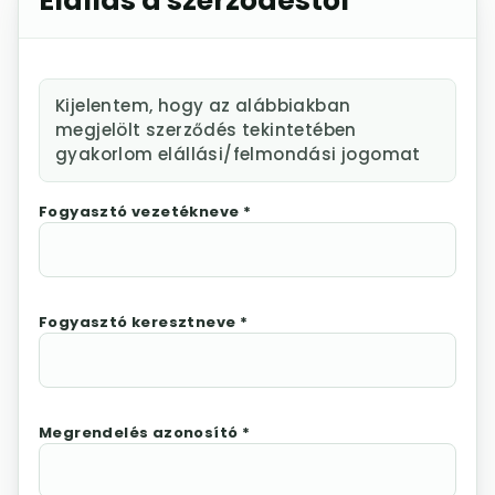
Elállás a szerződéstől
Kijelentem, hogy az alábbiakban
megjelölt szerződés tekintetében
gyakorlom elállási/felmondási jogomat
Fogyasztó vezetékneve *
Fogyasztó keresztneve *
Megrendelés azonosító *