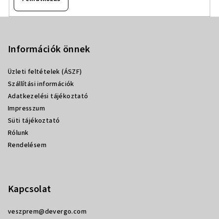
L
á
b
Információk önnek
l
Üzleti feltételek (ÁSZF)
é
Szállítási információk
c
Adatkezelési tájékoztató
Impresszum
Süti tájékoztató
Rólunk
Rendelésem
Kapcsolat
veszprem
@
devergo.com