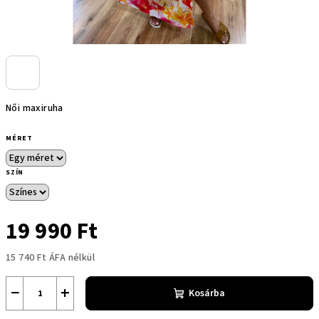
Női maxiruha
MÉRET
SZÍN
19 990 Ft
15 740 Ft ÁFA nélkül
Egységár:
−
+
Kosárba