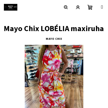
Ugrás
a
fő
Kosár
Keresés
Bejelentkezés
tartalomhoz
Mayo Chix LOBÉLIA maxiruha
MAYO CHIX