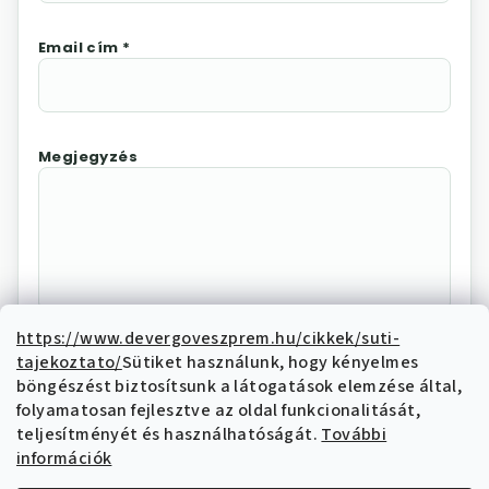
Email cím *
Megjegyzés
https://www.devergoveszprem.hu/cikkek/suti-
tajekoztato/
Sütiket használunk, hogy kényelmes
Az "Elállás megerősítése"
böngészést biztosítsunk a látogatások elemzése által,
megnyomásával Ön elektronikus úton
folyamatosan fejlesztve az oldal funkcionalitását,
elállási nyilatkozatot tesz és nyilatkozik,
teljesítményét és használhatóságát.
További
hogy megismerte és elfogadja az elállási
információk
funkcióval kapcsolatban az
adatkezelési