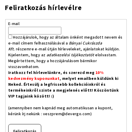
Feliratkozás hírlevélre
E-mail
Hozzájárulok, hogy az általam önként megadott nevem és
e-mail címem felhasználásával a
Bányai Cukrászda
Kft.
részemre e-mail útján hírleveleket, ajánlatokat küldjön.
Kijelentem, hogy az
adatkezelési tájékoztatót
elolvastam.
Megértettem, hogy a hozzájárulásom bármikor
visszavonhatom.
Iratkozz fel hírlevelünkre, és szerezd meg
10%
kedvezmény kuponunkat
, melyet emailben küldünk ki
Neked. Értesülj a legfrissebb kollekcióinkról és
termékeinkről szinte a megjelenés előtt! Köszöntünk
VIP tagjaink között! :)
(amennyiben nem kapnád meg automatikusan a kupont,
kérünk írj nekünk :
veszprem@devergo.com
)
Feliratkozás