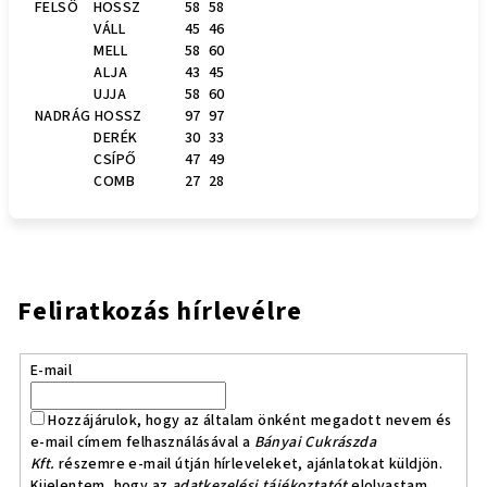
FELSŐ HOSSZ
58
58
VÁLL
45
46
MELL
58
60
ALJA
43
45
UJJA
58
60
NADRÁG HOSSZ
97
97
DERÉK
30
33
CSÍPŐ
47
49
COMB
27
28
Feliratkozás hírlevélre
E-mail
Hozzájárulok, hogy az általam önként megadott nevem és
e-mail címem felhasználásával a
Bányai Cukrászda
Kft.
részemre e-mail útján hírleveleket, ajánlatokat küldjön.
Kijelentem, hogy az
adatkezelési tájékoztatót
elolvastam.