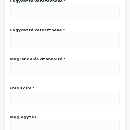
Fogyasztó vezetékneve *
Fogyasztó keresztneve *
Megrendelés azonosító *
Email cím *
Megjegyzés