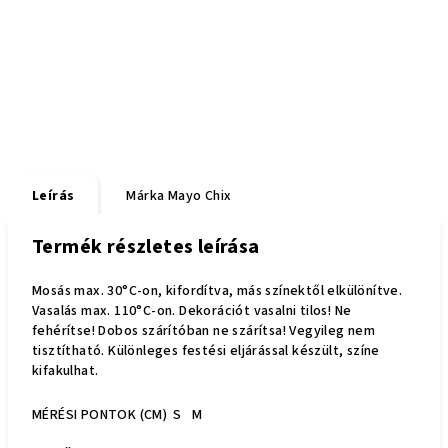
Leírás
Márka
Mayo Chix
Termék részletes leírása
Mosás max. 30°C-on, kifordítva, más színektől elkülönítve.
Vasalás max. 110°C-on. Dekorációt vasalni tilos! Ne
fehérítse! Dobos szárítóban ne szárítsa! Vegyileg nem
tisztítható. Különleges festési eljárással készült, színe
kifakulhat.
MÉRÉSI PONTOK (CM)
S
M