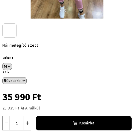
Női melegítő szett
MÉRET
SZÍN
35 990 Ft
28 339 Ft ÁFA nélkül
Egységár:
−
+
Kosárba