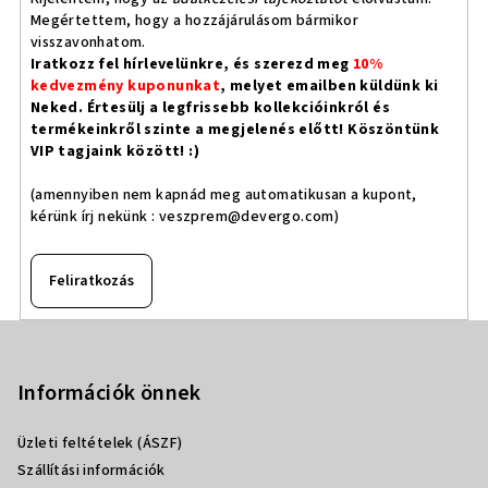
Megértettem, hogy a hozzájárulásom bármikor
visszavonhatom.
Iratkozz fel hírlevelünkre, és szerezd meg
10%
kedvezmény kuponunkat
, melyet emailben küldünk ki
Neked. Értesülj a legfrissebb kollekcióinkról és
termékeinkről szinte a megjelenés előtt! Köszöntünk
VIP tagjaink között! :)
(amennyiben nem kapnád meg automatikusan a kupont,
kérünk írj nekünk :
veszprem@devergo.com
)
Feliratkozás
L
á
b
Információk önnek
l
Üzleti feltételek (ÁSZF)
é
Szállítási információk
c