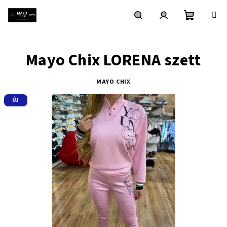
Ugrás
a
fő
Kosár
Keresés
Bejelentkezés
tartalomhoz
Mayo Chix LORENA szett
MAYO CHIX
ÚJ