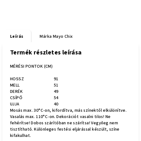
Leírás
Márka
Mayo Chix
Termék részletes leírása
MÉRÉSI PONTOK (CM)
HOSSZ
91
MELL
51
DERÉK
49
CSÍPŐ
54
UJJA
40
Mosás max. 30°C-on, kifordítva, más színektől elkülönítve.
Vasalás max. 110°C-on. Dekorációt vasalni tilos! Ne
fehérítse! Dobos szárítóban ne szárítsa! Vegyileg nem
tisztítható. Különleges festési eljárással készült, színe
kifakulhat.