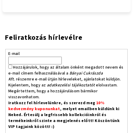
Feliratkozás hírlevélre
E-mail
Hozzájárulok, hogy az általam önként megadott nevem és
e-mail címem felhasználásával a
Bányai Cukrászda
Kft.
részemre e-mail útján hírleveleket, ajánlatokat küldjön.
Kijelentem, hogy az
adatkezelési tájékoztatót
elolvastam.
Megértettem, hogy a hozzájárulásom bármikor
visszavonhatom.
Iratkozz fel hírlevelünkre, és szerezd meg
10%
kedvezmény kuponunkat
, melyet emailben küldünk ki
Neked. Értesülj a legfrissebb kollekcióinkról és
termékeinkről szinte a megjelenés előtt! Köszöntünk
VIP tagjaink között! :)