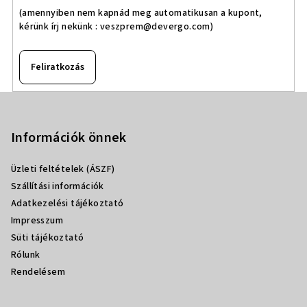
(amennyiben nem kapnád meg automatikusan a kupont,
kérünk írj nekünk :
veszprem@devergo.com
)
Feliratkozás
L
á
b
Információk önnek
l
Üzleti feltételek (ÁSZF)
é
Szállítási információk
c
Adatkezelési tájékoztató
Impresszum
Süti tájékoztató
Rólunk
Rendelésem