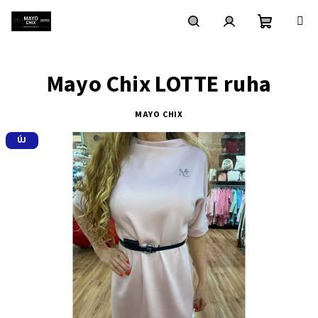
Ugrás
a
fő
Kosár
Keresés
Bejelentkezés
tartalomhoz
Mayo Chix LOTTE ruha
MAYO CHIX
ÚJ