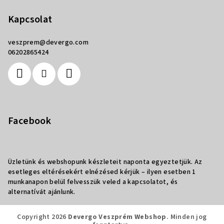
Kapcsolat
veszprem
@
devergo.com
06202865424
Facebook
Üzletünk és webshopunk készleteit naponta egyeztetjük. Az
esetleges eltérésekért elnézésed kérjük – ilyen esetben 1
munkanapon belül felvesszük veled a kapcsolatot, és
alternatívát ajánlunk.
Copyright 2026
Devergo Veszprém Webshop
. Minden jog