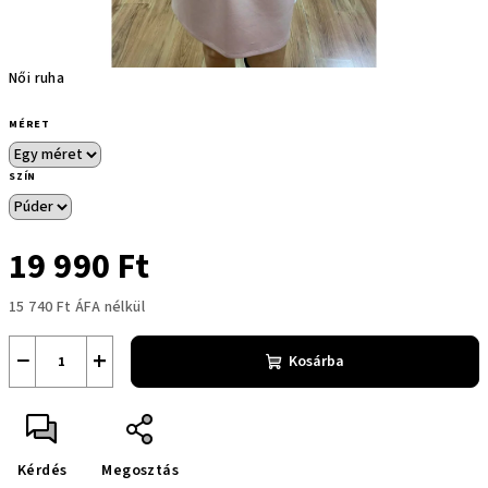
Női ruha
MÉRET
SZÍN
19 990 Ft
15 740 Ft ÁFA nélkül
Egységár:
−
+
Kosárba
Kérdés
Megosztás