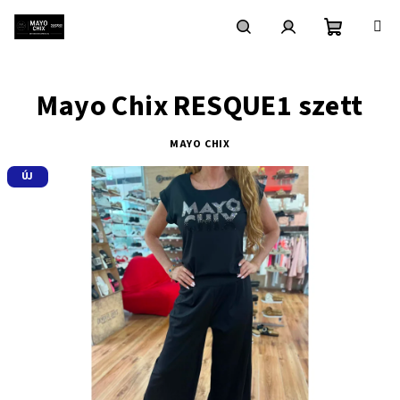
Ugrás
a
fő
Kosár
Keresés
Bejelentkezés
tartalomhoz
Mayo Chix RESQUE1 szett
MAYO CHIX
ÚJ