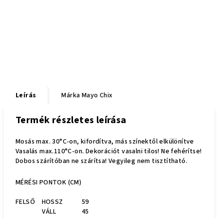
Leírás
Márka
Mayo Chix
Termék részletes leírása
Mosás max. 30°C-on, kifordítva, más színektől elkülönítve
Vasalás max.110°C-on. Dekorációt vasalni tilos! Ne fehérítse!
Dobos szárítóban ne szárítsa! Vegyileg nem tisztítható.
MÉRÉSI PONTOK (CM)
FELSŐ HOSSZ
59
VÁLL
45