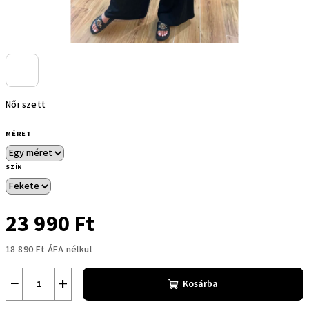
Női szett
MÉRET
SZÍN
23 990 Ft
18 890 Ft ÁFA nélkül
Egységár:
−
+
Kosárba