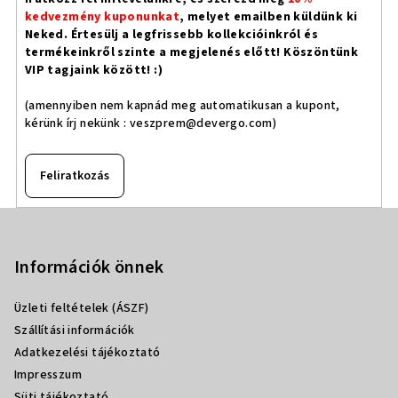
kedvezmény kuponunkat
, melyet emailben küldünk ki
Neked. Értesülj a legfrissebb kollekcióinkról és
termékeinkről szinte a megjelenés előtt! Köszöntünk
VIP tagjaink között! :)
(amennyiben nem kapnád meg automatikusan a kupont,
kérünk írj nekünk :
veszprem@devergo.com
)
Feliratkozás
L
á
b
Információk önnek
l
Üzleti feltételek (ÁSZF)
é
Szállítási információk
c
Adatkezelési tájékoztató
Impresszum
Süti tájékoztató