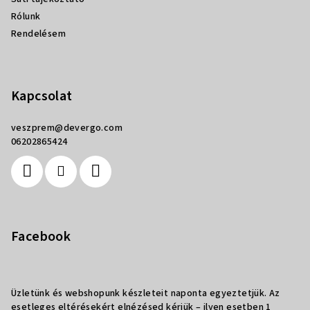
Rólunk
Rendelésem
Kapcsolat
veszprem
@
devergo.com
06202865424
Facebook
Üzletünk és webshopunk készleteit naponta egyeztetjük. Az
esetleges eltérésekért elnézésed kérjük – ilyen esetben 1