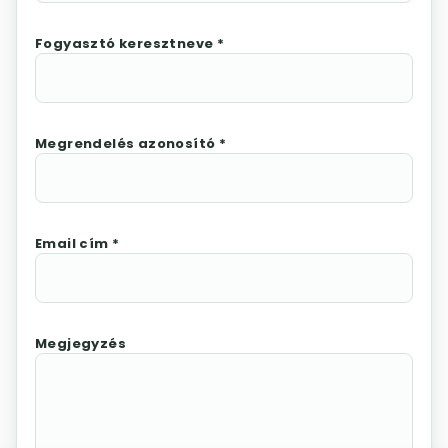
Fogyasztó keresztneve *
Megrendelés azonosító *
Email cím *
Megjegyzés