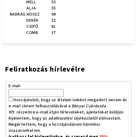
MELL
53
ALJA
55
NADRÁG HOSSZ
99
DERÉK
32
CSÍPŐ
61
COMB
37
Feliratkozás hírlevélre
E-mail
Hozzájárulok, hogy az általam önként megadott nevem és
e-mail címem felhasználásával a
Bányai Cukrászda
Kft.
részemre e-mail útján hírleveleket, ajánlatokat küldjön.
Kijelentem, hogy az
adatkezelési tájékoztatót
elolvastam.
Megértettem, hogy a hozzájárulásom bármikor
visszavonhatom.
Iratkozz fel hírlevelünkre, és szerezd meg
10%