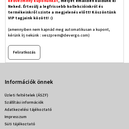
kedvezmény kuponunkat
, melyet emailben küldünk ki
Neked. Értesülj a legfrissebb kollekcióinkról és
termékeinkről szinte a megjelenés előtt! Köszöntünk
VIP tagjaink között! :)
(amennyiben nem kapnád meg automatikusan a kupont,
kérünk írj nekünk :
veszprem@devergo.com
)
Feliratkozás
L
á
b
Információk önnek
l
Üzleti feltételek (ÁSZF)
é
Szállítási információk
c
Adatkezelési tájékoztató
Impresszum
Süti tájékoztató