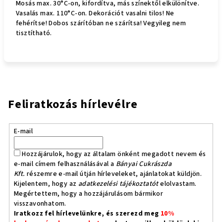
Mosás max. 30°C-on, kifordítva, más színektől elkülönítve.
Vasalás max. 110°C-on. Dekorációt vasalni tilos! Ne
fehérítse! Dobos szárítóban ne szárítsa! Vegyileg nem
tisztítható.
Feliratkozás hírlevélre
E-mail
Hozzájárulok, hogy az általam önként megadott nevem és
e-mail címem felhasználásával a
Bányai Cukrászda
Kft.
részemre e-mail útján hírleveleket, ajánlatokat küldjön.
Kijelentem, hogy az
adatkezelési tájékoztatót
elolvastam.
Megértettem, hogy a hozzájárulásom bármikor
visszavonhatom.
Iratkozz fel hírlevelünkre, és szerezd meg
10%