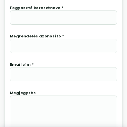
Fogyasztó keresztneve *
Megrendelés azonosító *
Email cím *
Megjegyzés