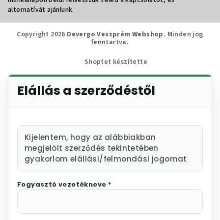
munkanapon belül felvesszük veled a kapcsolatot, és
alternatívát ajánlunk.
Copyright 2026
Devergo Veszprém Webshop
. Minden jog
fenntartva.
Shoptet készítette
Elállás a szerződéstől
Kijelentem, hogy az alábbiakban
megjelölt szerződés tekintetében
gyakorlom elállási/felmondási jogomat
Fogyasztó vezetékneve *