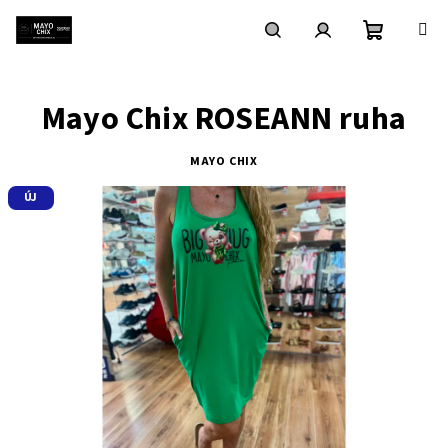
Ugrás
a
fő
Kosár
Keresés
Bejelentkezés
tartalomhoz
Mayo Chix ROSEANN ruha
MAYO CHIX
ÚJ