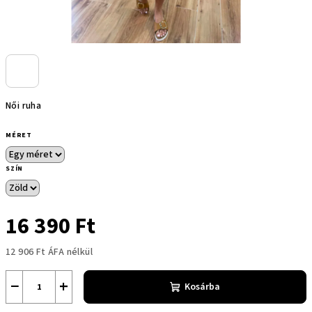
Női ruha
MÉRET
SZÍN
16 390 Ft
12 906 Ft ÁFA nélkül
Egységár:
−
+
Kosárba