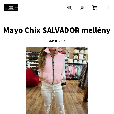
Ugrás
a
fő
Kosár
Keresés
Bejelentkezés
tartalomhoz
Mayo Chix SALVADOR mellény
MAYO CHIX