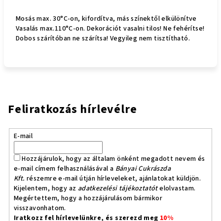
Mosás max. 30°C-on, kifordítva, más színektől elkülönítve
Vasalás max.110°C-on. Dekorációt vasalni tilos! Ne fehérítse!
Dobos szárítóban ne szárítsa! Vegyileg nem tisztítható.
Feliratkozás hírlevélre
E-mail
Hozzájárulok, hogy az általam önként megadott nevem és
e-mail címem felhasználásával a
Bányai Cukrászda
Kft.
részemre e-mail útján hírleveleket, ajánlatokat küldjön.
Kijelentem, hogy az
adatkezelési tájékoztatót
elolvastam.
Megértettem, hogy a hozzájárulásom bármikor
visszavonhatom.
Iratkozz fel hírlevelünkre, és szerezd meg
10%