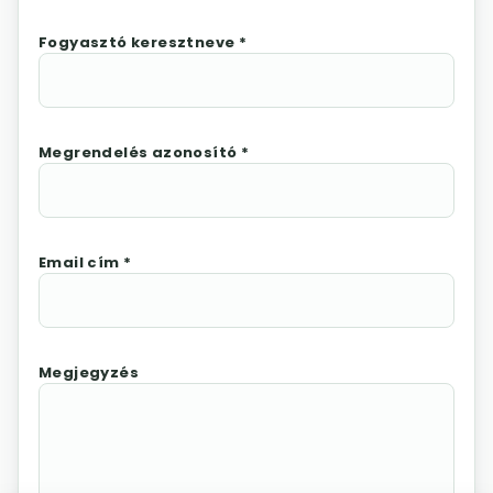
Fogyasztó keresztneve *
Megrendelés azonosító *
Email cím *
Megjegyzés