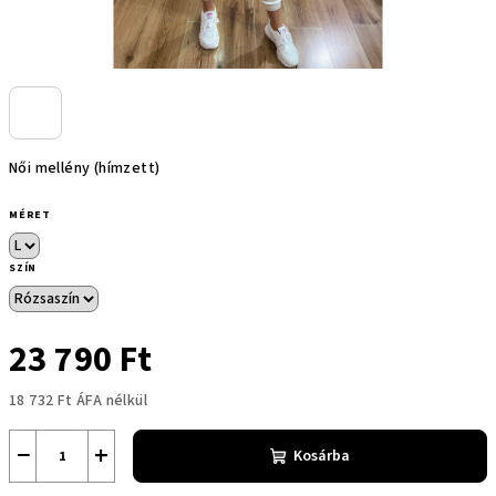
Női mellény (hímzett)
MÉRET
SZÍN
23 790 Ft
18 732 Ft ÁFA nélkül
Egységár:
−
+
Kosárba