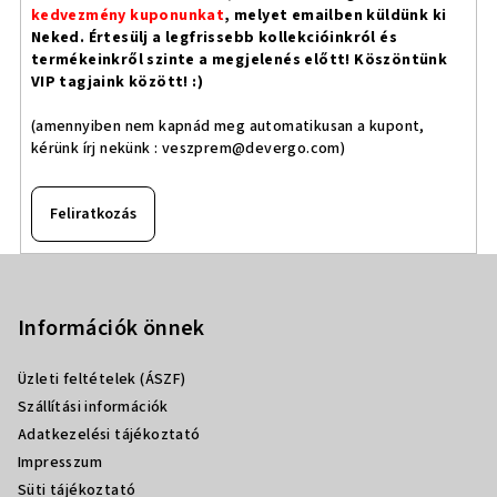
kedvezmény kuponunkat
, melyet emailben küldünk ki
Neked. Értesülj a legfrissebb kollekcióinkról és
termékeinkről szinte a megjelenés előtt! Köszöntünk
VIP tagjaink között! :)
(amennyiben nem kapnád meg automatikusan a kupont,
kérünk írj nekünk :
veszprem@devergo.com
)
Feliratkozás
L
á
b
Információk önnek
l
Üzleti feltételek (ÁSZF)
é
Szállítási információk
c
Adatkezelési tájékoztató
Impresszum
Süti tájékoztató