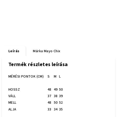
Leírás
Márka
Mayo Chix
Termék részletes leírása
MÉRÉSI PONTOK (CM)
S
M
L
HOSSZ
48
49
50
VÁLL
37
38
39
MELL
48
50
52
ALJA
33
34
35