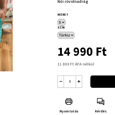
Női rövidnadrág
MÉRET
SZÍN
14 990 Ft
11 803 Ft ÁFA nélkül
Egységár:
−
+
Nyomtatás
Kérdés