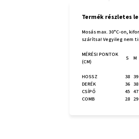
Termék részletes le
Mosás max. 30°C-on, kifo
szárítsa! Vegyileg nem ti
MÉRÉSI PONTOK
S
M
(CM)
HOSSZ
38
39
DERÉK
36
38
CSÍPŐ
45
47
COMB
28
29