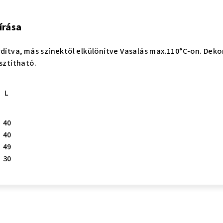
írása
rdítva, más színektől elkülönítve Vasalás max.110°C-on. Dekor
sztítható.
L
40
40
49
30