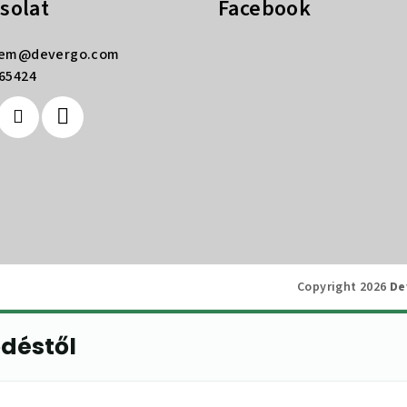
solat
Facebook
rem
@
devergo.com
65424
Copyright 2026
De
ődéstől