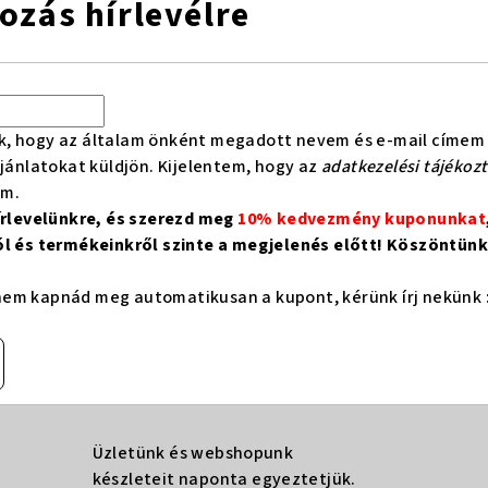
kozás hírlevélre
k, hogy az általam önként megadott nevem és e-mail címem 
ajánlatokat küldjön. Kijelentem, hogy az
adatkezelési tájékoz
om.
hírlevelünkre, és szerezd meg
10% kedvezmény kuponunkat
ól és termékeinkről szinte a megjelenés előtt! Köszöntünk 
em kapnád meg automatikusan a kupont, kérünk írj nekünk 
Üzletünk és webshopunk
készleteit naponta egyeztetjük.