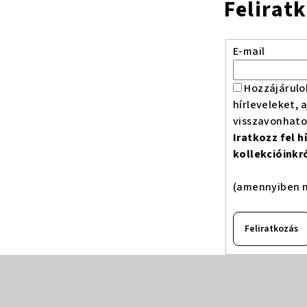
Felirat
E-mail
Hozzájárulo
hírleveleket, 
visszavonhat
Iratkozz fel 
kollekcióinkr
(amennyiben n
Feliratkozás