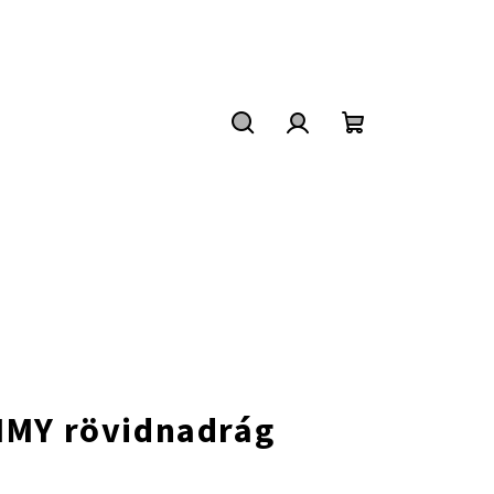
Keresés
Bejelentkezés
Kosár
MMY rövidnadrág