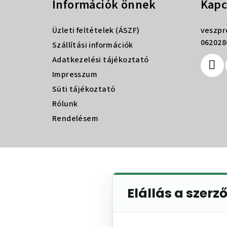
Információk önnek
Kapc
b
l
Üzleti feltételek (ÁSZF)
veszp
é
062028
Szállítási információk
Adatkezelési tájékoztató
c
Impresszum
Süti tájékoztató
Rólunk
Rendelésem
Elállás a szerz