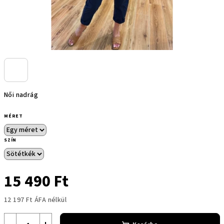
Női nadrág
MÉRET
SZÍN
15 490 Ft
12 197 Ft ÁFA nélkül
Egységár: