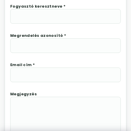
Fogyasztó keresztneve *
Megrendelés azonosító *
Email cím *
Megjegyzés