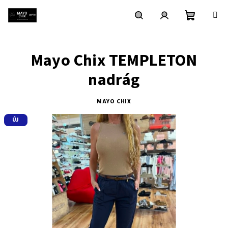
Ugrás
a
fő
Kosár
Keresés
Bejelentkezés
tartalomhoz
Mayo Chix TEMPLETON
nadrág
MAYO CHIX
ÚJ