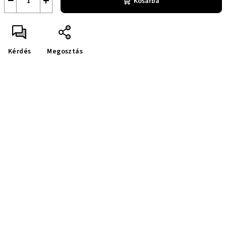
−
+
Kosárba
Kérdés
Megosztás