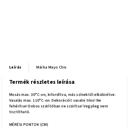
Leírás
Márka
Mayo Chix
Termék részletes leírása
Mosás max. 30°C-on, kifordítva, más színektől elkülönítve.
Vasalás max. 110°C-on. Dekorációt vasalni tilos! Ne
fehérítse! Dobos szárítóban ne szárítsa! Vegyileg nem
tisztítható.
MÉRÉSI PONTOK (CM)