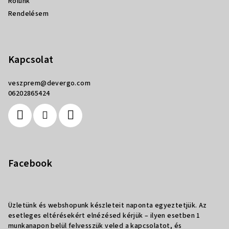
Rólunk
Rendelésem
Kapcsolat
veszprem
@
devergo.com
06202865424
Facebook
Üzletünk és webshopunk készleteit naponta egyeztetjük. Az
esetleges eltérésekért elnézésed kérjük – ilyen esetben 1
munkanapon belül felvesszük veled a kapcsolatot, és