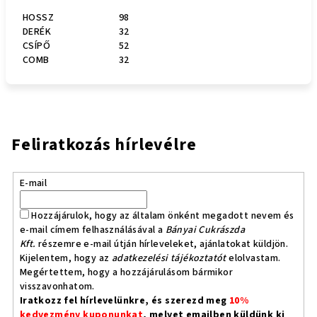
HOSSZ
98
DERÉK
32
CSÍPŐ
52
COMB
32
Feliratkozás hírlevélre
E-mail
Hozzájárulok, hogy az általam önként megadott nevem és
e-mail címem felhasználásával a
Bányai Cukrászda
Kft.
részemre e-mail útján hírleveleket, ajánlatokat küldjön.
Kijelentem, hogy az
adatkezelési tájékoztatót
elolvastam.
Megértettem, hogy a hozzájárulásom bármikor
visszavonhatom.
Iratkozz fel hírlevelünkre, és szerezd meg
10%
kedvezmény kuponunkat
, melyet emailben küldünk ki