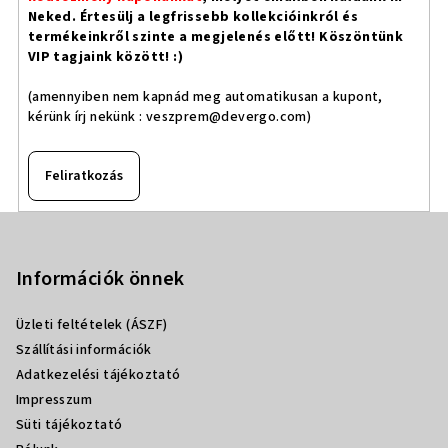
Neked. Értesülj a legfrissebb kollekcióinkról és
termékeinkről szinte a megjelenés előtt! Köszöntünk
VIP tagjaink között! :)
(amennyiben nem kapnád meg automatikusan a kupont,
kérünk írj nekünk :
veszprem@devergo.com
)
Feliratkozás
L
á
b
Információk önnek
l
Üzleti feltételek (ÁSZF)
é
Szállítási információk
c
Adatkezelési tájékoztató
Impresszum
Süti tájékoztató