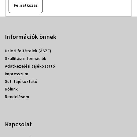
Feliratkozás
L
á
b
Információk önnek
l
Üzleti feltételek (ÁSZF)
é
Szállítási információk
c
Adatkezelési tájékoztató
Impresszum
Süti tájékoztató
Rólunk
Rendelésem
Kapcsolat