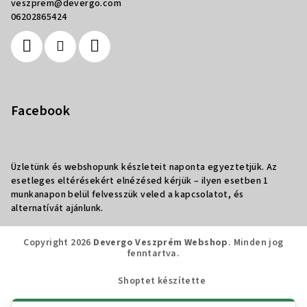
veszprem
@
devergo.com
06202865424
Facebook
Üzletünk és webshopunk készleteit naponta egyeztetjük. Az
esetleges eltérésekért elnézésed kérjük – ilyen esetben 1
munkanapon belül felvesszük veled a kapcsolatot, és
alternatívát ajánlunk.
Copyright 2026
Devergo Veszprém Webshop
. Minden jog
fenntartva.
Shoptet készítette