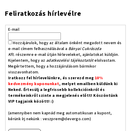
Feliratkozás hírlevélre
E-mail
Hozzájárulok, hogy az általam önként megadott nevem és
e-mail címem felhasználásával a
Bányai Cukrászda
Kft.
részemre e-mail útján hírleveleket, ajánlatokat küldjön.
Kijelentem, hogy az
adatkezelési tájékoztatót
elolvastam.
Megértettem, hogy a hozzájárulásom bármikor
visszavonhatom.
Iratkozz fel hírlevelünkre, és szerezd meg
10%
kedvezmény kuponunkat
, melyet emailben küldünk ki
Neked. Értesülj a legfrissebb kollekcióinkról és
termékeinkről szinte a megjelenés előtt! Köszöntünk
VIP tagjaink között! :)
(amennyiben nem kapnád meg automatikusan a kupont,
kérünk írj nekünk :
veszprem@devergo.com
)