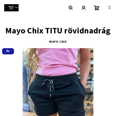
Ugrás
a
fő
Kosár
Keresés
Bejelentkezés
tartalomhoz
Mayo Chix TITU rövidnadrág
MAYO CHIX
ÚJ