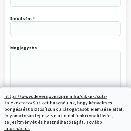
Email cím *
Megjegyzés
https://www.devergoveszprem.hu/cikkek/suti-
tajekoztato/
Sütiket használunk, hogy kényelmes
Az "Elállás megerősítése"
böngészést biztosítsunk a látogatások elemzése által,
megnyomásával Ön elektronikus úton
folyamatosan fejlesztve az oldal funkcionalitását,
elállási nyilatkozatot tesz és nyilatkozik,
teljesítményét és használhatóságát.
További
hogy megismerte és elfogadja az elállási
információk
funkcióval kapcsolatban az
adatkezelési