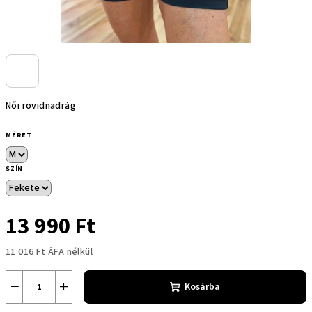
Női rövidnadrág
MÉRET
SZÍN
13 990 Ft
11 016 Ft ÁFA nélkül
Egységár:
−
+
Kosárba