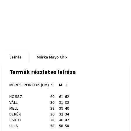
Leírás
Márka
Mayo Chix
Termék részletes leírása
MÉRÉSI PONTOK (CM)
S
M
L
HOSSZ
60
61
62
VÁLL
30
31
32
MELL
38
39
40
DERÉK
30
32
34
CSÍPŐ
38
40
42
UJJA
58
58
58