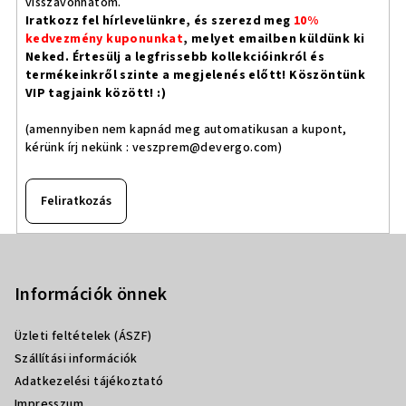
visszavonhatom.
Iratkozz fel hírlevelünkre, és szerezd meg
10%
kedvezmény kuponunkat
, melyet emailben küldünk ki
Neked. Értesülj a legfrissebb kollekcióinkról és
termékeinkről szinte a megjelenés előtt! Köszöntünk
VIP tagjaink között! :)
(amennyiben nem kapnád meg automatikusan a kupont,
kérünk írj nekünk :
veszprem@devergo.com
)
Feliratkozás
L
á
b
Információk önnek
l
Üzleti feltételek (ÁSZF)
é
Szállítási információk
c
Adatkezelési tájékoztató
Impresszum