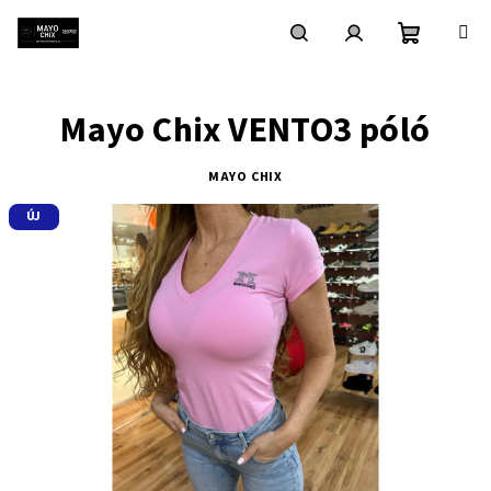
Ugrás
a
fő
Kosár
Keresés
Bejelentkezés
tartalomhoz
Mayo Chix VENTO3 póló
MAYO CHIX
ÚJ