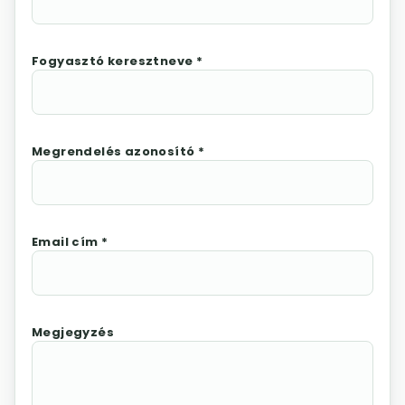
Fogyasztó keresztneve *
Megrendelés azonosító *
Email cím *
Megjegyzés