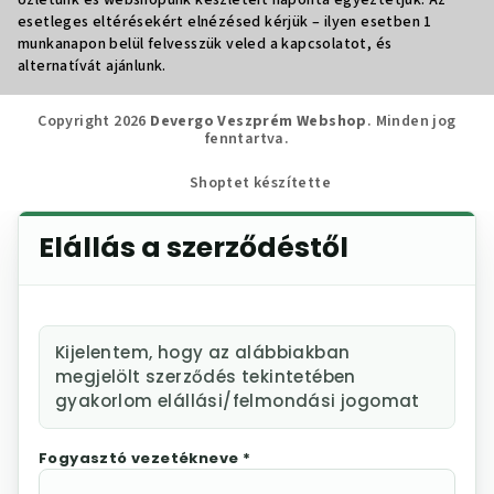
Üzletünk és webshopunk készleteit naponta egyeztetjük. Az
esetleges eltérésekért elnézésed kérjük – ilyen esetben 1
munkanapon belül felvesszük veled a kapcsolatot, és
alternatívát ajánlunk.
Copyright 2026
Devergo Veszprém Webshop
. Minden jog
fenntartva.
Shoptet készítette
Elállás a szerződéstől
Kijelentem, hogy az alábbiakban
megjelölt szerződés tekintetében
gyakorlom elállási/felmondási jogomat
Fogyasztó vezetékneve *