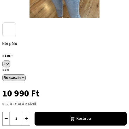
Női póló
MÉRET
SZÍN
10 990 Ft
8 654 Ft ÁFA nélkül
Egységár:
−
+
Kosárba