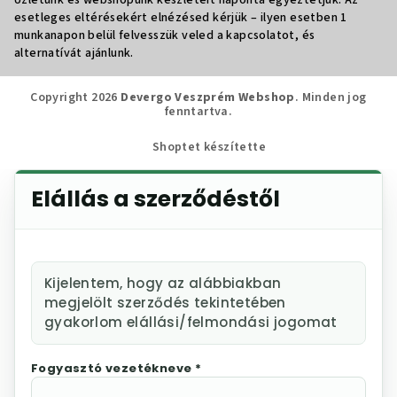
Üzletünk és webshopunk készleteit naponta egyeztetjük. Az
esetleges eltérésekért elnézésed kérjük – ilyen esetben 1
munkanapon belül felvesszük veled a kapcsolatot, és
alternatívát ajánlunk.
Copyright 2026
Devergo Veszprém Webshop
. Minden jog
fenntartva.
Shoptet készítette
Elállás a szerződéstől
Kijelentem, hogy az alábbiakban
megjelölt szerződés tekintetében
gyakorlom elállási/felmondási jogomat
Fogyasztó vezetékneve *