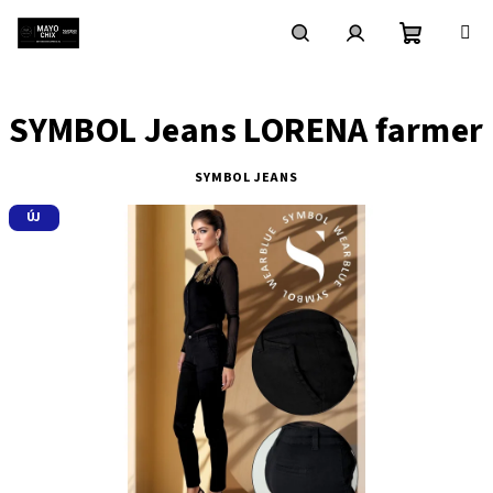
Ugrás
a
fő
Kosár
Keresés
Bejelentkezés
tartalomhoz
SYMBOL Jeans LORENA farmer
SYMBOL JEANS
ÚJ