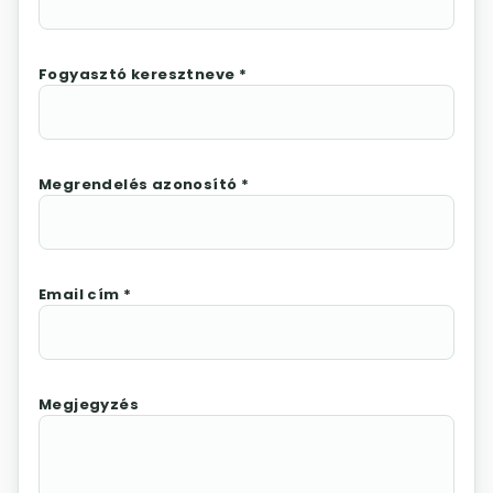
Fogyasztó keresztneve *
Megrendelés azonosító *
Email cím *
Megjegyzés