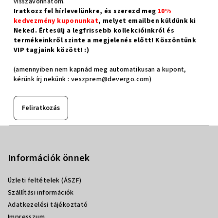
visszavonhatom.
Iratkozz fel hírlevelünkre, és szerezd meg
10%
kedvezmény kuponunkat
, melyet emailben küldünk ki
Neked. Értesülj a legfrissebb kollekcióinkról és
termékeinkről szinte a megjelenés előtt! Köszöntünk
VIP tagjaink között! :)
(amennyiben nem kapnád meg automatikusan a kupont,
kérünk írj nekünk :
veszprem@devergo.com
)
Feliratkozás
L
á
b
Információk önnek
l
Üzleti feltételek (ÁSZF)
é
Szállítási információk
c
Adatkezelési tájékoztató
Impresszum