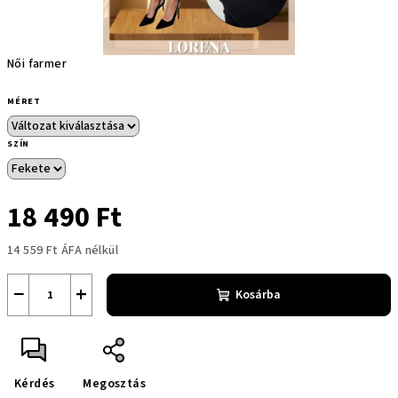
Női farmer
MÉRET
SZÍN
18 490 Ft
14 559 Ft ÁFA nélkül
Egységár:
−
+
Kosárba
Kérdés
Megosztás