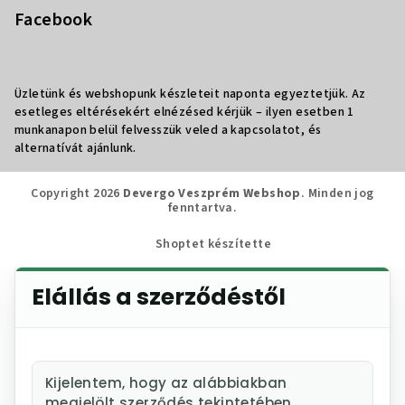
Facebook
Üzletünk és webshopunk készleteit naponta egyeztetjük. Az
esetleges eltérésekért elnézésed kérjük – ilyen esetben 1
munkanapon belül felvesszük veled a kapcsolatot, és
alternatívát ajánlunk.
Copyright 2026
Devergo Veszprém Webshop
. Minden jog
fenntartva.
Shoptet készítette
Elállás a szerződéstől
Kijelentem, hogy az alábbiakban
megjelölt szerződés tekintetében