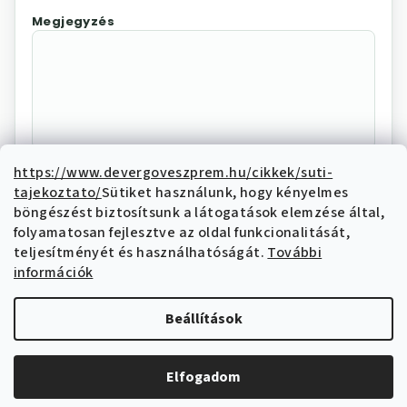
Megjegyzés
https://www.devergoveszprem.hu/cikkek/suti-
tajekoztato/
Sütiket használunk, hogy kényelmes
Az "Elállás megerősítése"
böngészést biztosítsunk a látogatások elemzése által,
megnyomásával Ön elektronikus úton
folyamatosan fejlesztve az oldal funkcionalitását,
elállási nyilatkozatot tesz és nyilatkozik,
teljesítményét és használhatóságát.
További
hogy megismerte és elfogadja az elállási
információk
funkcióval kapcsolatban az
adatkezelési
tájékoztatóban
írtakat.
Beállítások
Elállás megerősítése
Elfogadom