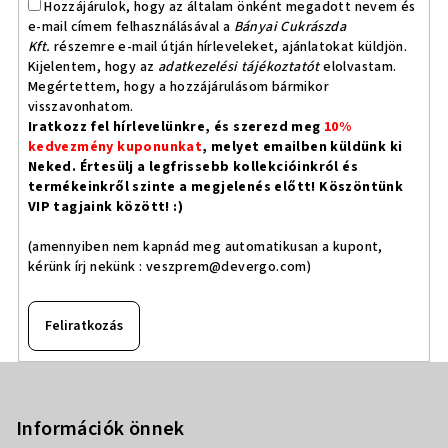
Hozzájárulok, hogy az általam önként megadott nevem és
e-mail címem felhasználásával a
Bányai Cukrászda
Kft.
részemre e-mail útján hírleveleket, ajánlatokat küldjön.
Kijelentem, hogy az
adatkezelési tájékoztatót
elolvastam.
Megértettem, hogy a hozzájárulásom bármikor
visszavonhatom.
Iratkozz fel hírlevelünkre, és szerezd meg
10%
kedvezmény kuponunkat
, melyet emailben küldünk ki
Neked. Értesülj a legfrissebb kollekcióinkról és
termékeinkről szinte a megjelenés előtt! Köszöntünk
VIP tagjaink között! :)
(amennyiben nem kapnád meg automatikusan a kupont,
kérünk írj nekünk :
veszprem@devergo.com
)
Feliratkozás
L
á
b
Információk önnek