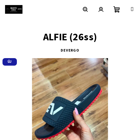
Ugrás
a
fő
Kosár
Keresés
Bejelentkezés
tartalomhoz
ALFIE (26ss)
DEVERGO
ÚJ