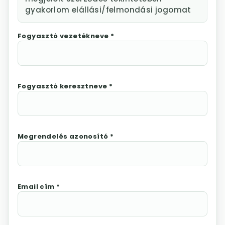
gyakorlom elállási/felmondási jogomat
Fogyasztó vezetékneve *
Fogyasztó keresztneve *
Megrendelés azonosító *
Email cím *