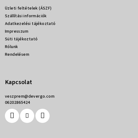
l
Üzleti feltételek (ÁSZF)
é
Szállítási információk
c
Adatkezelési tájékoztató
Impresszum
Süti tájékoztató
Rólunk
Rendelésem
Kapcsolat
veszprem
@
devergo.com
06202865424