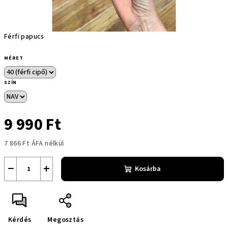
Férfi papucs
MÉRET
SZÍN
9 990 Ft
7 866 Ft ÁFA nélkül
Egységár:
−
+
Kosárba
Kérdés
Megosztás