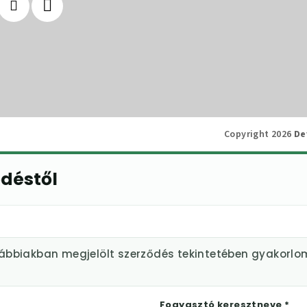
Copyright 2026
De
ődéstől
lábbiakban megjelölt szerződés tekintetében gyakorlo
Fogyasztó keresztneve *