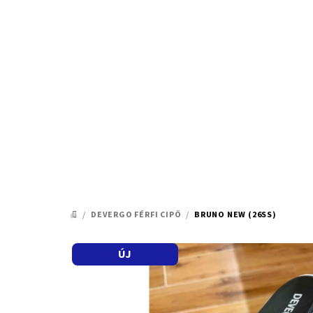
Ugrás
a
fő
tartalomhoz
/
DEVERGO FÉRFI CIPŐ
/
BRUNO NEW (26SS)
KEZDŐLAP
ÚJ