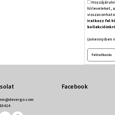
Hozzájárulo
hírleveleket, 
visszavonhat
Iratkozz fel 
kollekcióinkr
(amennyiben n
Feliratkozás
solat
Facebook
rem
@
devergo.com
65424