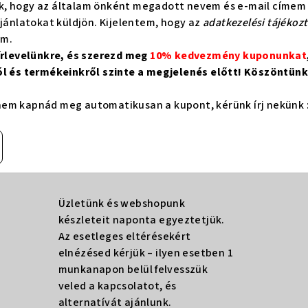
k, hogy az általam önként megadott nevem és e-mail címem 
ajánlatokat küldjön. Kijelentem, hogy az
adatkezelési tájékoz
om.
hírlevelünkre, és szerezd meg
10% kedvezmény kuponunkat
ól és termékeinkről szinte a megjelenés előtt! Köszöntünk 
em kapnád meg automatikusan a kupont, kérünk írj nekünk 
Üzletünk és webshopunk
készleteit naponta egyeztetjük.
Az esetleges eltérésekért
elnézésed kérjük – ilyen esetben 1
munkanapon belül felvesszük
veled a kapcsolatot, és
alternatívát ajánlunk.