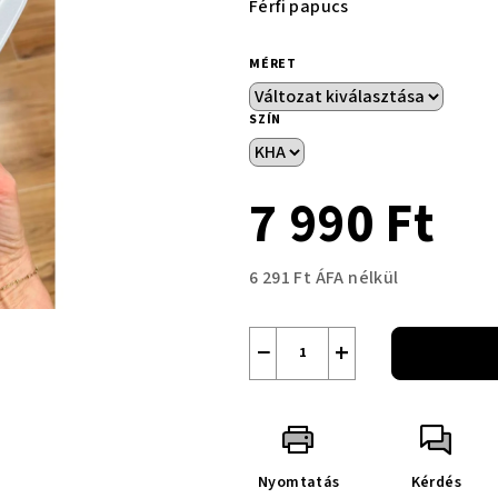
Férfi papucs
MÉRET
SZÍN
7 990 Ft
6 291 Ft ÁFA nélkül
Egységár:
−
+
Nyomtatás
Kérdés