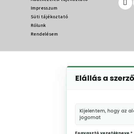
c
Impresszum
Süti tájékoztató
Rólunk
Rendelésem
Elállás a szerz
Kijelentem, hogy az a
jogomat
Fogyasztó vezetékneve *