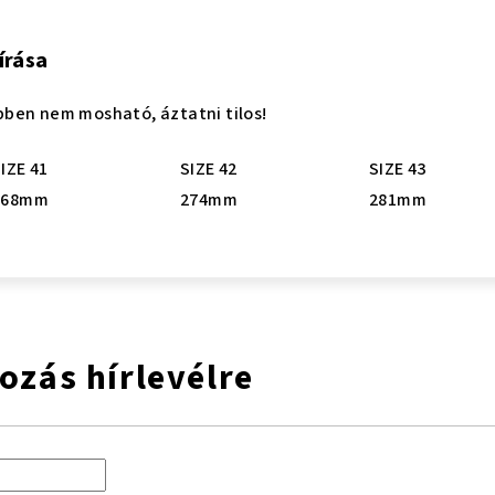
írása
ben nem mosható, áztatni tilos!
IZE 41
SIZE 42
SIZE 43
268mm
274mm
281mm
kozás hírlevélre