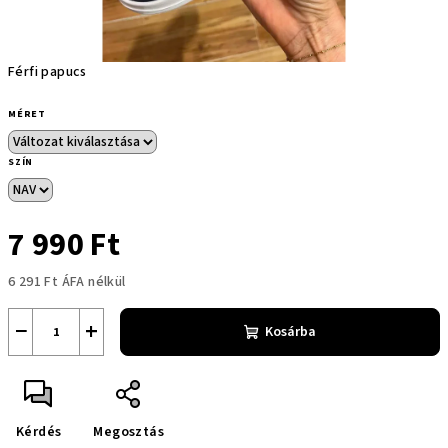
Férfi papucs
MÉRET
SZÍN
7 990 Ft
6 291 Ft ÁFA nélkül
Egységár:
−
+
Kosárba
Kérdés
Megosztás