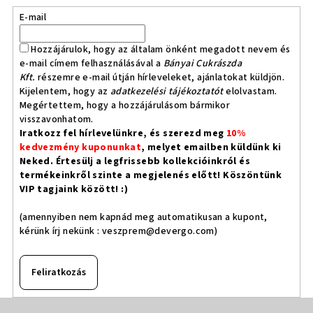
E-mail
Hozzájárulok, hogy az általam önként megadott nevem és
e-mail címem felhasználásával a
Bányai Cukrászda
Kft.
részemre e-mail útján hírleveleket, ajánlatokat küldjön.
Kijelentem, hogy az
adatkezelési tájékoztatót
elolvastam.
Megértettem, hogy a hozzájárulásom bármikor
visszavonhatom.
Iratkozz fel hírlevelünkre, és szerezd meg
10%
kedvezmény kuponunkat
, melyet emailben küldünk ki
Neked. Értesülj a legfrissebb kollekcióinkról és
termékeinkről szinte a megjelenés előtt! Köszöntünk
VIP tagjaink között! :)
(amennyiben nem kapnád meg automatikusan a kupont,
kérünk írj nekünk :
veszprem@devergo.com
)
Feliratkozás
L