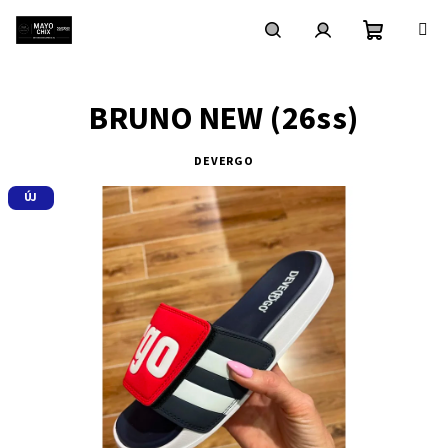
Ugrás
a
fő
Kosár
Keresés
Bejelentkezés
tartalomhoz
BRUNO NEW (26ss)
DEVERGO
ÚJ