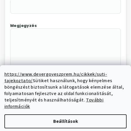
Megjegyzés
https://www.devergoveszprem.hu/cikkek/suti-
tajekoztato/
Sütiket használunk, hogy kényelmes
Az "Elállás megerősítése"
böngészést biztosítsunk a látogatások elemzése által,
megnyomásával Ön elektronikus úton
folyamatosan fejlesztve az oldal funkcionalitását,
elállási nyilatkozatot tesz és nyilatkozik,
teljesítményét és használhatóságát.
További
hogy megismerte és elfogadja az elállási
információk
funkcióval kapcsolatban az
adatkezelési
tájékoztatóban
írtakat.
Beállítások