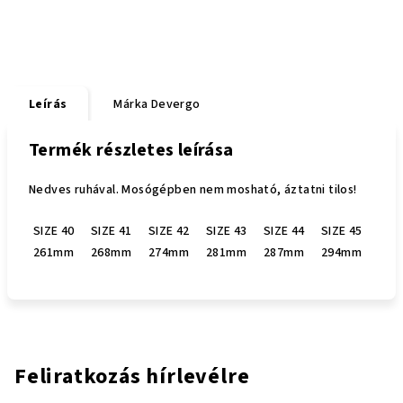
Leírás
Márka
Devergo
Termék részletes leírása
Nedves ruhával. Mosógépben nem mosható, áztatni tilos!
SIZE 40
SIZE 41
SIZE 42
SIZE 43
SIZE 44
SIZE 45
261mm
268mm
274mm
281mm
287mm
294mm
Feliratkozás hírlevélre