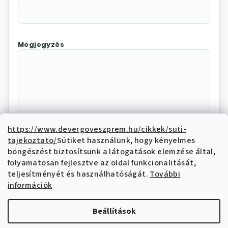
Megjegyzés
https://www.devergoveszprem.hu/cikkek/suti-
tajekoztato/
Sütiket használunk, hogy kényelmes
Az "Elállás megerősítése"
böngészést biztosítsunk a látogatások elemzése által,
megnyomásával Ön elektronikus úton
folyamatosan fejlesztve az oldal funkcionalitását,
elállási nyilatkozatot tesz és nyilatkozik,
teljesítményét és használhatóságát.
További
hogy megismerte és elfogadja az elállási
információk
funkcióval kapcsolatban az
adatkezelési
tájékoztatóban
írtakat.
Beállítások