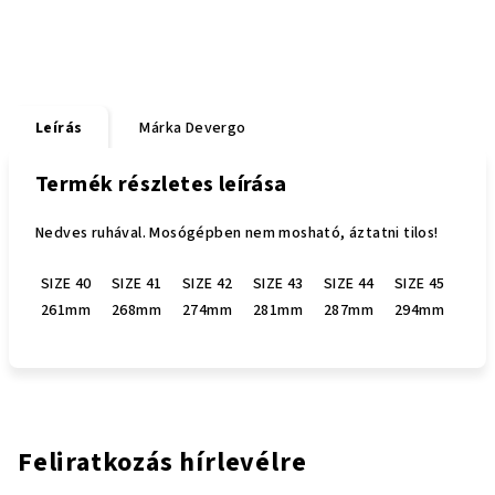
Leírás
Márka
Devergo
Termék részletes leírása
Nedves ruhával. Mosógépben nem mosható, áztatni tilos!
SIZE 40
SIZE 41
SIZE 42
SIZE 43
SIZE 44
SIZE 45
261mm
268mm
274mm
281mm
287mm
294mm
Feliratkozás hírlevélre