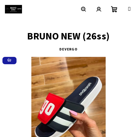
Ugrás
a
fő
Kosár
Keresés
Bejelentkezés
tartalomhoz
BRUNO NEW (26ss)
DEVERGO
ÚJ