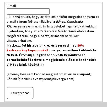
E-mail
Hozzájárulok, hogy az általam önként megadott nevem és
e-mail címem felhasználásával a
Bányai Cukrászda
Kft.
részemre e-mail útján hírleveleket, ajánlatokat küldjön.
Kijelentem, hogy az
adatkezelési tájékoztatót
elolvastam.
Megértettem, hogy a hozzájárulásom bármikor
visszavonhatom.
Iratkozz fel hírlevelünkre, és szerezd meg
10%
kedvezmény kuponunkat
, melyet emailben küldünk ki
Neked. Értesülj a legfrissebb kollekcióinkról és
termékeinkről szinte a megjelenés előtt! Köszöntünk
VIP tagjaink között! :)
(amennyiben nem kapnád meg automatikusan a kupont,
kérünk írj nekünk :
veszprem@devergo.com
)
Feliratkozás
L