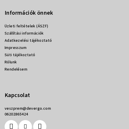
á
b
Információk önnek
l
Üzleti feltételek (ÁSZF)
é
Szállítási információk
c
Adatkezelési tájékoztató
Impresszum
Süti tájékoztató
Rólunk
Rendelésem
Kapcsolat
veszprem
@
devergo.com
06202865424