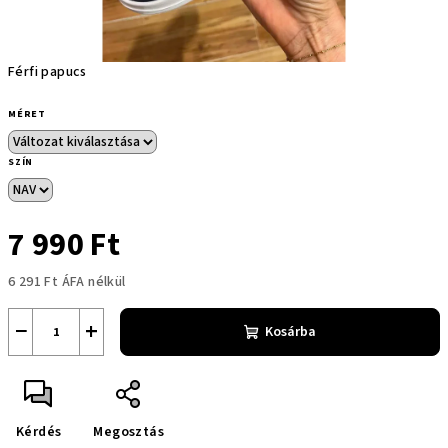
Férfi papucs
MÉRET
SZÍN
7 990 Ft
6 291 Ft ÁFA nélkül
Egységár:
−
+
Kosárba
Kérdés
Megosztás