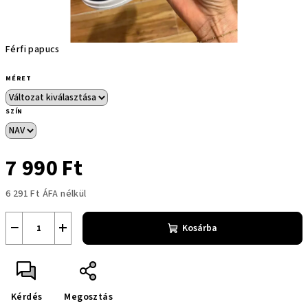
Férfi papucs
MÉRET
SZÍN
7 990 Ft
6 291 Ft ÁFA nélkül
Egységár:
−
+
Kosárba
Kérdés
Megosztás