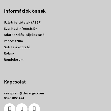
á
b
Információk önnek
l
Üzleti feltételek (ÁSZF)
é
Szállítási információk
c
Adatkezelési tájékoztató
Impresszum
Süti tájékoztató
Rólunk
Rendelésem
Kapcsolat
veszprem
@
devergo.com
06202865424