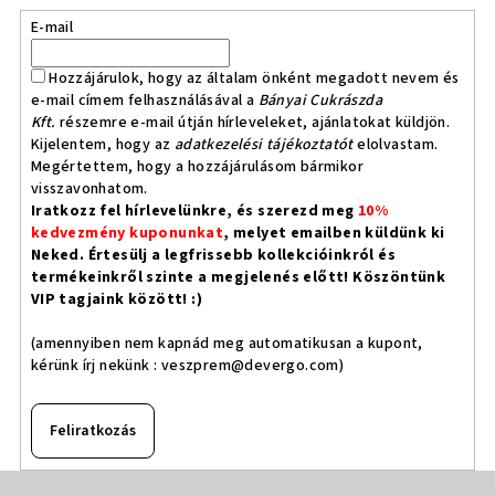
E-mail
Hozzájárulok, hogy az általam önként megadott nevem és
e-mail címem felhasználásával a
Bányai Cukrászda
Kft.
részemre e-mail útján hírleveleket, ajánlatokat küldjön.
Kijelentem, hogy az
adatkezelési tájékoztatót
elolvastam.
Megértettem, hogy a hozzájárulásom bármikor
visszavonhatom.
Iratkozz fel hírlevelünkre, és szerezd meg
10%
kedvezmény kuponunkat
, melyet emailben küldünk ki
Neked. Értesülj a legfrissebb kollekcióinkról és
termékeinkről szinte a megjelenés előtt! Köszöntünk
VIP tagjaink között! :)
(amennyiben nem kapnád meg automatikusan a kupont,
kérünk írj nekünk :
veszprem@devergo.com
)
Feliratkozás
L