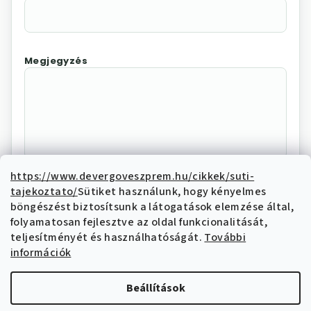
Megjegyzés
https://www.devergoveszprem.hu/cikkek/suti-
tajekoztato/
Sütiket használunk, hogy kényelmes
Az "Elállás megerősítése"
böngészést biztosítsunk a látogatások elemzése által,
megnyomásával Ön elektronikus úton
folyamatosan fejlesztve az oldal funkcionalitását,
elállási nyilatkozatot tesz és nyilatkozik,
teljesítményét és használhatóságát.
További
hogy megismerte és elfogadja az elállási
információk
funkcióval kapcsolatban az
adatkezelési
tájékoztatóban
írtakat.
Beállítások