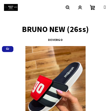
Ugrás
a
fő
Kosár
Keresés
Bejelentkezés
tartalomhoz
BRUNO NEW (26ss)
DEVERGO
ÚJ