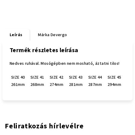
Leírás
Márka
Devergo
Termék részletes leírása
Nedves ruhával. Mosógépben nem mosható, áztatni tilos!
SIZE 40
SIZE 41
SIZE 42
SIZE 43
SIZE 44
SIZE 45
261mm
268mm
274mm
281mm
287mm
294mm
Feliratkozás hírlevélre