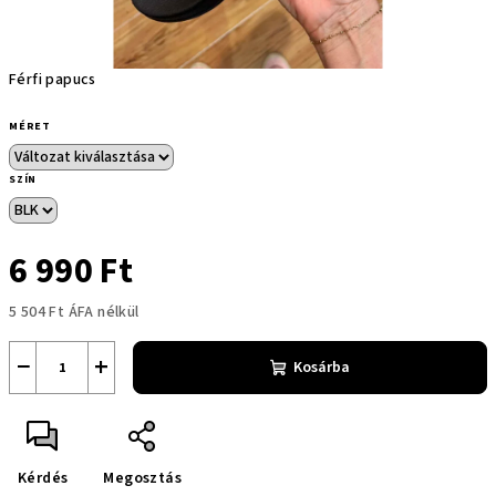
Férfi papucs
MÉRET
SZÍN
6 990 Ft
5 504 Ft ÁFA nélkül
Egységár:
−
+
Kosárba
Kérdés
Megosztás