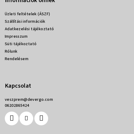
b
Információk önnek
l
Üzleti feltételek (ÁSZF)
é
Szállítási információk
c
Adatkezelési tájékoztató
Impresszum
Süti tájékoztató
Rólunk
Rendelésem
Kapcsolat
veszprem
@
devergo.com
06202865424