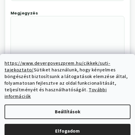
Megjegyzés
https://www.devergoveszprem.hu/cikkek/suti-
tajekoztato/
Sütiket használunk, hogy kényelmes
Az "Elállás megerősítése"
böngészést biztosítsunk a látogatások elemzése által,
megnyomásával Ön elektronikus úton
folyamatosan fejlesztve az oldal funkcionalitását,
elállási nyilatkozatot tesz és nyilatkozik,
teljesítményét és használhatóságát.
További
hogy megismerte és elfogadja az elállási
információk
funkcióval kapcsolatban az
adatkezelési
tájékoztatóban
írtakat.
Beállítások
Elállás megerősítése
Elfogadom