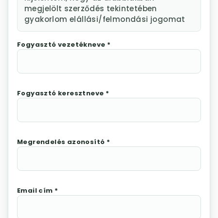
megjelölt szerződés tekintetében
gyakorlom elállási/felmondási jogomat
Fogyasztó vezetékneve *
Fogyasztó keresztneve *
Megrendelés azonosító *
Email cím *