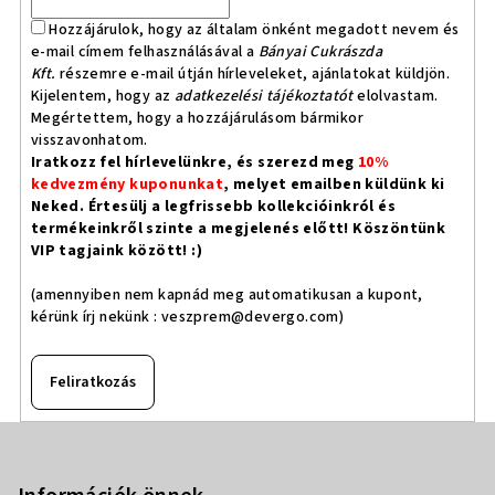
Hozzájárulok, hogy az általam önként megadott nevem és
e-mail címem felhasználásával a
Bányai Cukrászda
Kft.
részemre e-mail útján hírleveleket, ajánlatokat küldjön.
Kijelentem, hogy az
adatkezelési tájékoztatót
elolvastam.
Megértettem, hogy a hozzájárulásom bármikor
visszavonhatom.
Iratkozz fel hírlevelünkre, és szerezd meg
10%
kedvezmény kuponunkat
, melyet emailben küldünk ki
Neked. Értesülj a legfrissebb kollekcióinkról és
termékeinkről szinte a megjelenés előtt! Köszöntünk
VIP tagjaink között! :)
(amennyiben nem kapnád meg automatikusan a kupont,
kérünk írj nekünk :
veszprem@devergo.com
)
Feliratkozás
L
á