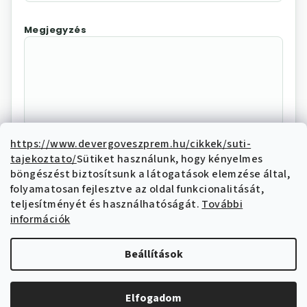
Megjegyzés
https://www.devergoveszprem.hu/cikkek/suti-
tajekoztato/
Sütiket használunk, hogy kényelmes
Az "Elállás megerősítése"
böngészést biztosítsunk a látogatások elemzése által,
megnyomásával Ön elektronikus úton
folyamatosan fejlesztve az oldal funkcionalitását,
elállási nyilatkozatot tesz és nyilatkozik,
teljesítményét és használhatóságát.
További
hogy megismerte és elfogadja az elállási
információk
funkcióval kapcsolatban az
adatkezelési
tájékoztatóban
írtakat.
Beállítások
Elállás megerősítése
Elfogadom