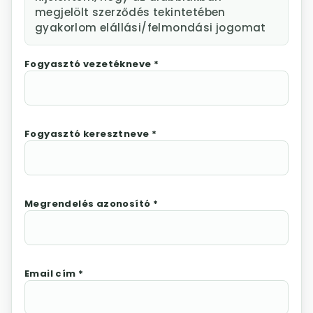
megjelölt szerződés tekintetében
gyakorlom elállási/felmondási jogomat
Fogyasztó vezetékneve *
Fogyasztó keresztneve *
Megrendelés azonosító *
Email cím *