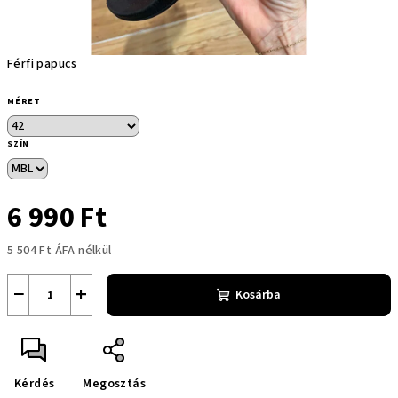
Férfi papucs
MÉRET
SZÍN
6 990 Ft
5 504 Ft ÁFA nélkül
Egységár:
−
+
Kosárba
Kérdés
Megosztás