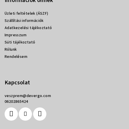
b
Információk önnek
l
Üzleti feltételek (ÁSZF)
é
Szállítási információk
c
Adatkezelési tájékoztató
Impresszum
Süti tájékoztató
Rólunk
Rendelésem
Kapcsolat
veszprem
@
devergo.com
06202865424