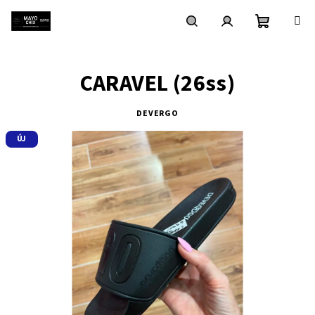
Ugrás
a
fő
Kosár
Keresés
Bejelentkezés
tartalomhoz
CARAVEL (26ss)
DEVERGO
ÚJ