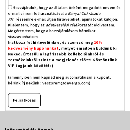
Hozzájárulok, hogy az általam önként megadott nevem és
e-mail címem felhasználásával a
Bányai Cukrászda
Kft.
részemre e-mail útján hírleveleket, ajánlatokat küldjön.
Kijelentem, hogy az
adatkezelési tájékoztatót
elolvastam.
Megértettem, hogy a hozzájárulásom bármikor
visszavonhatom.
Iratkozz fel hírlevelünkre, és szerezd meg
10%
kedvezmény kuponunkat
, melyet emailben küldünk ki
Neked. Értesülj a legfrissebb kollekcióinkról és
termékeinkről szinte a megjelenés előtt! Köszöntünk
VIP tagjaink között! :)
(amennyiben nem kapnád meg automatikusan a kupont,
kérünk írj nekünk :
veszprem@devergo.com
)
Feliratkozás
L
á