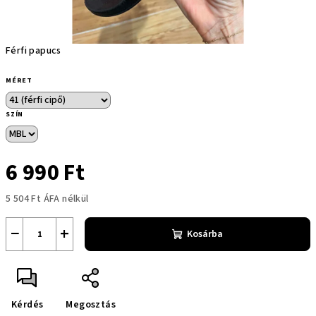
Férfi papucs
MÉRET
SZÍN
6 990 Ft
5 504 Ft ÁFA nélkül
Egységár:
−
+
Kosárba
Kérdés
Megosztás