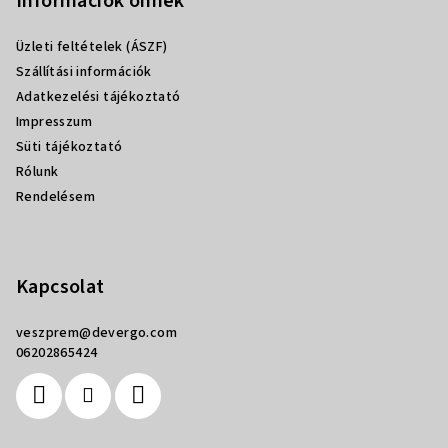
b
Információk önnek
l
Üzleti feltételek (ÁSZF)
é
Szállítási információk
c
Adatkezelési tájékoztató
Impresszum
Süti tájékoztató
Rólunk
Rendelésem
Kapcsolat
veszprem
@
devergo.com
06202865424