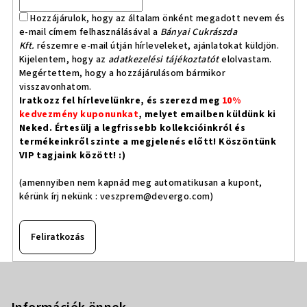
Hozzájárulok, hogy az általam önként megadott nevem és
e-mail címem felhasználásával a
Bányai Cukrászda
Kft.
részemre e-mail útján hírleveleket, ajánlatokat küldjön.
Kijelentem, hogy az
adatkezelési tájékoztatót
elolvastam.
Megértettem, hogy a hozzájárulásom bármikor
visszavonhatom.
Iratkozz fel hírlevelünkre, és szerezd meg
10%
kedvezmény kuponunkat
, melyet emailben küldünk ki
Neked. Értesülj a legfrissebb kollekcióinkról és
termékeinkről szinte a megjelenés előtt! Köszöntünk
VIP tagjaink között! :)
(amennyiben nem kapnád meg automatikusan a kupont,
kérünk írj nekünk :
veszprem@devergo.com
)
Feliratkozás
L
á