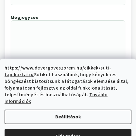
Megjegyzés
https://www.devergoveszprem.hu/cikkek/suti-
tajekoztato/
Sütiket használunk, hogy kényelmes
Az "Elállás megerősítése"
böngészést biztosítsunk a látogatások elemzése által,
megnyomásával Ön elektronikus úton
folyamatosan fejlesztve az oldal funkcionalitását,
elállási nyilatkozatot tesz és nyilatkozik,
teljesítményét és használhatóságát.
További
hogy megismerte és elfogadja az elállási
információk
funkcióval kapcsolatban az
adatkezelési
tájékoztatóban
írtakat.
Beállítások
Elállás megerősítése