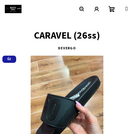
Ugrás
a
fő
Kosár
Keresés
Bejelentkezés
tartalomhoz
CARAVEL (26ss)
DEVERGO
ÚJ