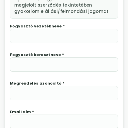
megjelölt szerződés tekintetében
gyakorlom elállási/felmondási jogomat
Fogyasztó vezetékneve *
Fogyasztó keresztneve *
Megrendelés azonosító *
Email cím *