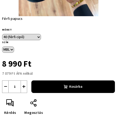
Férfi papucs
MÉRET
SZÍN
8 990 Ft
7 079 Ft ÁFA nélkül
Egységár:
−
+
Kosárba
Kérdés
Megosztás