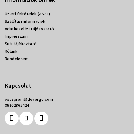
b
Információk önnek
l
Üzleti feltételek (ÁSZF)
é
Szállítási információk
c
Adatkezelési tájékoztató
Impresszum
Süti tájékoztató
Rólunk
Rendelésem
Kapcsolat
veszprem
@
devergo.com
06202865424