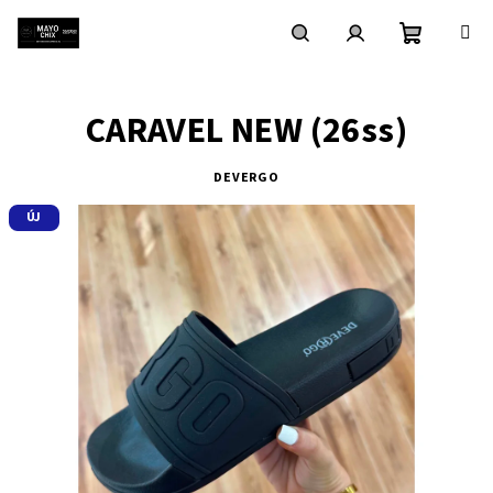
Ugrás
a
fő
Kosár
Keresés
Bejelentkezés
tartalomhoz
CARAVEL NEW (26ss)
DEVERGO
ÚJ