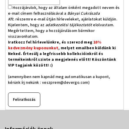
Hozzájárulok, hogy az általam önként megadott nevem és
e-mail címem felhasználásával a
Bányai Cukrászda
Kft.
részemre e-mail útján hírleveleket, ajánlatokat küldjön.
Kijelentem, hogy az
adatkezelési tájékoztatót
elolvastam.
Megértettem, hogy a hozzájárulásom bármikor
visszavonhatom.
Iratkozz fel hírlevelünkre, és szerezd meg
10%
kedvezmény kuponunkat
, melyet emailben küldünk ki
Neked. Értesülj a legfrissebb kollekcióinkról és
termékeinkről szinte a megjelenés előtt! Köszöntünk
VIP tagjaink között! :)
(amennyiben nem kapnád meg automatikusan a kupont,
kérünk írj nekünk :
veszprem@devergo.com
)
Feliratkozás
L
á