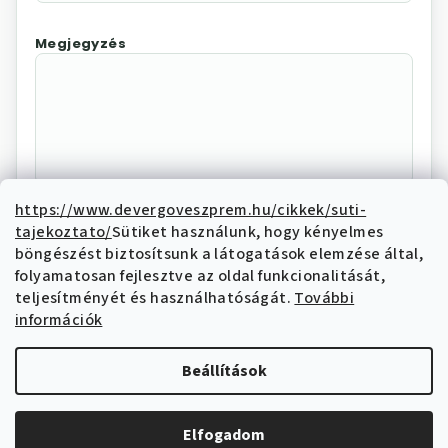
Megjegyzés
https://www.devergoveszprem.hu/cikkek/suti-
tajekoztato/
Sütiket használunk, hogy kényelmes
Az "Elállás megerősítése"
böngészést biztosítsunk a látogatások elemzése által,
megnyomásával Ön elektronikus úton
folyamatosan fejlesztve az oldal funkcionalitását,
elállási nyilatkozatot tesz és nyilatkozik,
teljesítményét és használhatóságát.
További
hogy megismerte és elfogadja az elállási
információk
funkcióval kapcsolatban az
adatkezelési
tájékoztatóban
írtakat.
Beállítások
Elállás megerősítése
Elfogadom