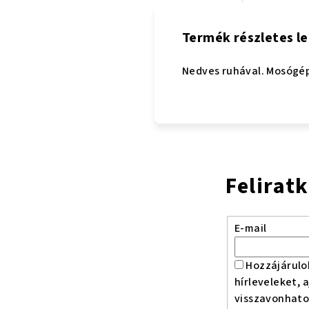
Termék részletes le
Nedves ruhával. Mosógép
Felirat
E-mail
Hozzájárulo
hírleveleket, 
visszavonhat