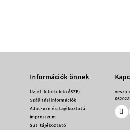
L
á
Információk önnek
Kapc
b
l
Üzleti feltételek (ÁSZF)
veszp
é
062028
Szállítási információk
Adatkezelési tájékoztató
c
Impresszum
Süti tájékoztató