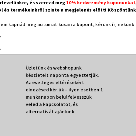
hírlevelünkre, és szerezd meg
10% kedvezmény kuponunkat
ól és termékeinkről szinte a megjelenés előtt! Köszöntünk 
em kapnád meg automatikusan a kupont, kérünk írj nekünk 
Üzletünk és webshopunk
készleteit naponta egyeztetjük.
Az esetleges eltérésekért
elnézésed kérjük – ilyen esetben 1
munkanapon belül felvesszük
veled a kapcsolatot, és
alternatívát ajánlunk.