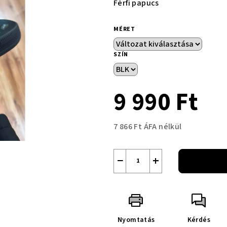
Férfi papucs
MÉRET
SZÍN
9 990 Ft
7 866 Ft ÁFA nélkül
Egységár:
−
+
Nyomtatás
Kérdés