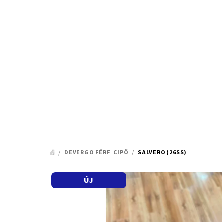
Ugrás
a
fő
tartalomhoz
/
DEVERGO FÉRFI CIPŐ
/
SALVERO (26SS)
KEZDŐLAP
ÚJ