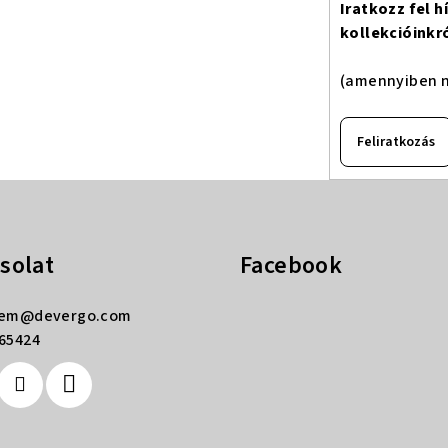
Iratkozz fel 
kollekcióinkr
(amennyiben n
Feliratkozás
solat
Facebook
rem
@
devergo.com
65424