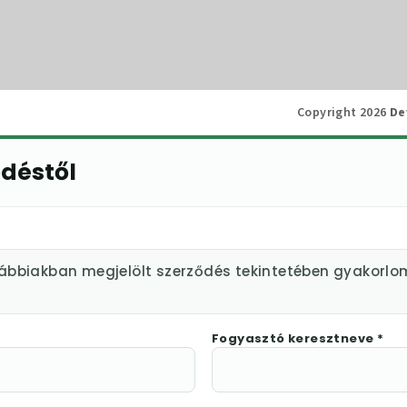
Copyright 2026
De
ődéstől
lábbiakban megjelölt szerződés tekintetében gyakorlo
Fogyasztó keresztneve *