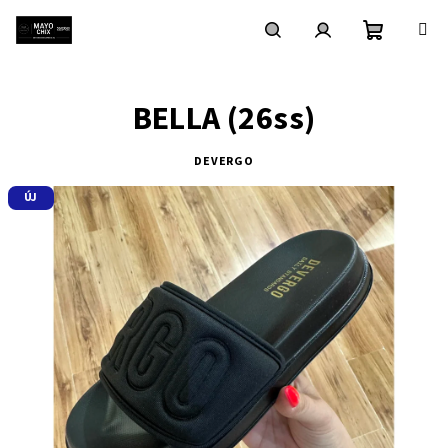
Ugrás
a
fő
Kosár
Keresés
Bejelentkezés
tartalomhoz
BELLA (26ss)
DEVERGO
ÚJ