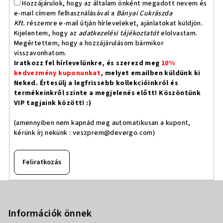
Hozzájárulok, hogy az általam önként megadott nevem és
e-mail címem felhasználásával a
Bányai Cukrászda
Kft.
részemre e-mail útján hírleveleket, ajánlatokat küldjön.
Kijelentem, hogy az
adatkezelési tájékoztatót
elolvastam.
Megértettem, hogy a hozzájárulásom bármikor
visszavonhatom.
Iratkozz fel hírlevelünkre, és szerezd meg
10%
kedvezmény kuponunkat
, melyet emailben küldünk ki
Neked. Értesülj a legfrissebb kollekcióinkról és
termékeinkről szinte a megjelenés előtt! Köszöntünk
VIP tagjaink között! :)
(amennyiben nem kapnád meg automatikusan a kupont,
kérünk írj nekünk :
veszprem@devergo.com
)
Feliratkozás
L
á
b
Információk önnek