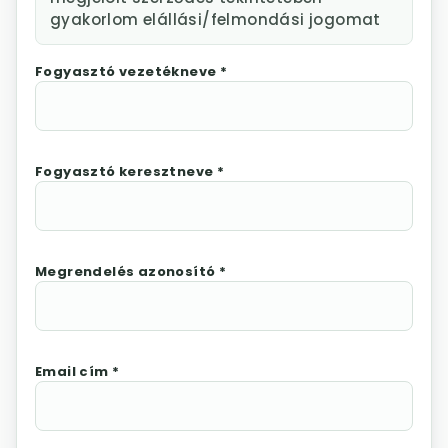
gyakorlom elállási/felmondási jogomat
Fogyasztó vezetékneve *
Fogyasztó keresztneve *
Megrendelés azonosító *
Email cím *