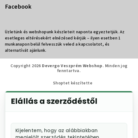
Facebook
Üzletünk és webshopunk készleteit naponta egyeztetjük. Az
esetleges eltérésekért elnézésed kérjük – ilyen esetben 1
munkanapon belül felvesszük veled a kapcsolatot, és
alternatívát ajánlunk.
Copyright 2026
Devergo Veszprém Webshop
. Minden jog
fenntartva.
Shoptet készítette
Elállás a szerződéstől
Kijelentem, hogy az alábbiakban
megjelölt szerződés tekintetében