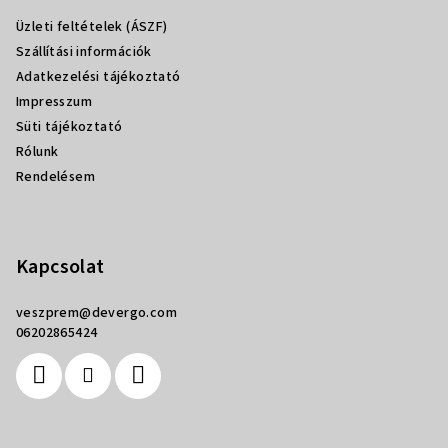
l
Üzleti feltételek (ÁSZF)
é
Szállítási információk
c
Adatkezelési tájékoztató
Impresszum
Süti tájékoztató
Rólunk
Rendelésem
Kapcsolat
veszprem
@
devergo.com
06202865424