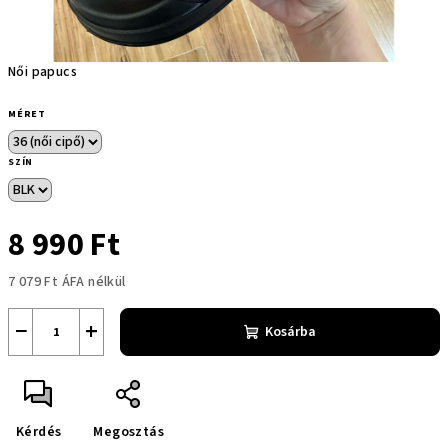
Női papucs
MÉRET
SZÍN
8 990 Ft
7 079 Ft ÁFA nélkül
Egységár:
−
+
Kosárba
Kérdés
Megosztás