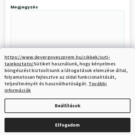
Megjegyzés
https://www.devergoveszprem.hu/cikkek/suti-
tajekoztato/
Sütiket használunk, hogy kényelmes
Az "Elállás megerősítése"
böngészést biztosítsunk a látogatások elemzése által,
megnyomásával Ön elektronikus úton
folyamatosan fejlesztve az oldal funkcionalitását,
elállási nyilatkozatot tesz és nyilatkozik,
teljesítményét és használhatóságát.
További
hogy megismerte és elfogadja az elállási
információk
funkcióval kapcsolatban az
adatkezelési
tájékoztatóban
írtakat.
Beállítások
Elállás megerősítése
Elfogadom