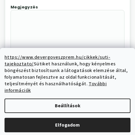
Megjegyzés
https://www.devergoveszprem.hu/cikkek/suti-
tajekoztato/
Sütiket használunk, hogy kényelmes
Az "Elállás megerősítése"
böngészést biztosítsunk a látogatások elemzése által,
megnyomásával Ön elektronikus úton
folyamatosan fejlesztve az oldal funkcionalitását,
elállási nyilatkozatot tesz és nyilatkozik,
teljesítményét és használhatóságát.
További
hogy megismerte és elfogadja az elállási
információk
funkcióval kapcsolatban az
adatkezelési
tájékoztatóban
írtakat.
Beállítások
Elállás megerősítése
Elfogadom