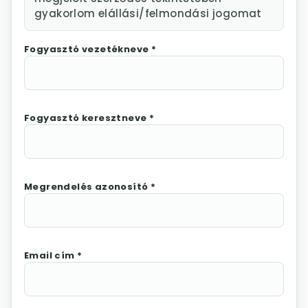
gyakorlom elállási/felmondási jogomat
Fogyasztó vezetékneve *
Fogyasztó keresztneve *
Megrendelés azonosító *
Email cím *