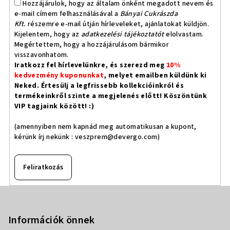
Hozzájárulok, hogy az általam önként megadott nevem és
e-mail címem felhasználásával a
Bányai Cukrászda
Kft.
részemre e-mail útján hírleveleket, ajánlatokat küldjön.
Kijelentem, hogy az
adatkezelési tájékoztatót
elolvastam.
Megértettem, hogy a hozzájárulásom bármikor
visszavonhatom.
Iratkozz fel hírlevelünkre, és szerezd meg
10%
kedvezmény kuponunkat
, melyet emailben küldünk ki
Neked. Értesülj a legfrissebb kollekcióinkról és
termékeinkről szinte a megjelenés előtt! Köszöntünk
VIP tagjaink között! :)
(amennyiben nem kapnád meg automatikusan a kupont,
kérünk írj nekünk :
veszprem@devergo.com
)
Feliratkozás
L
á
b
Információk önnek