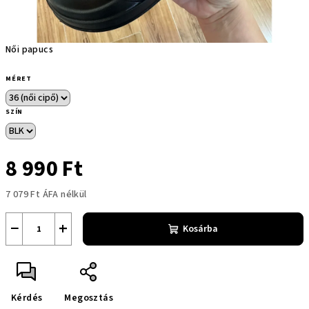
Női papucs
MÉRET
SZÍN
8 990 Ft
7 079 Ft ÁFA nélkül
Egységár:
−
+
Kosárba
Kérdés
Megosztás