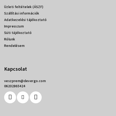
l
Üzleti feltételek (ÁSZF)
é
Szállítási információk
c
Adatkezelési tájékoztató
Impresszum
Süti tájékoztató
Rólunk
Rendelésem
Kapcsolat
veszprem
@
devergo.com
06202865424