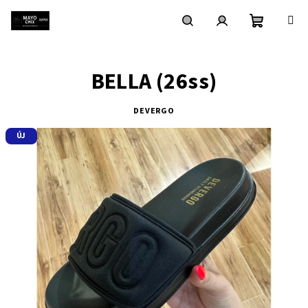
Ugrás
a
fő
Kosár
Keresés
Bejelentkezés
tartalomhoz
BELLA (26ss)
DEVERGO
ÚJ