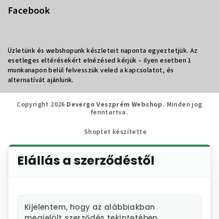
Facebook
Üzletünk és webshopunk készleteit naponta egyeztetjük. Az
esetleges eltérésekért elnézésed kérjük – ilyen esetben 1
munkanapon belül felvesszük veled a kapcsolatot, és
alternatívát ajánlunk.
Copyright 2026
Devergo Veszprém Webshop
. Minden jog
fenntartva.
Shoptet készítette
Elállás a szerződéstől
Kijelentem, hogy az alábbiakban
megjelölt szerződés tekintetében