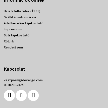
b
Információk önnek
l
Üzleti feltételek (ÁSZF)
é
Szállítási információk
c
Adatkezelési tájékoztató
Impresszum
Süti tájékoztató
Rólunk
Rendelésem
Kapcsolat
veszprem
@
devergo.com
06202865424