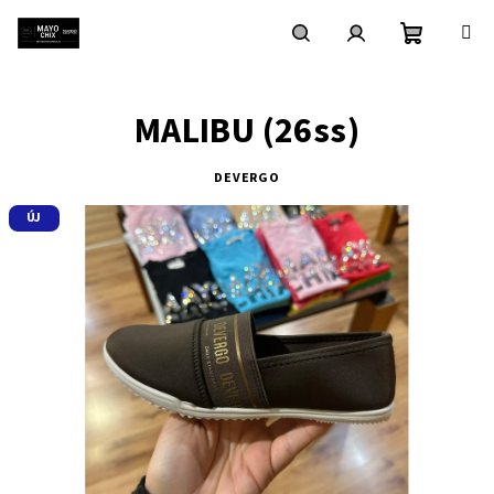
Ugrás
a
fő
Kosár
Keresés
Bejelentkezés
tartalomhoz
MALIBU (26ss)
DEVERGO
ÚJ