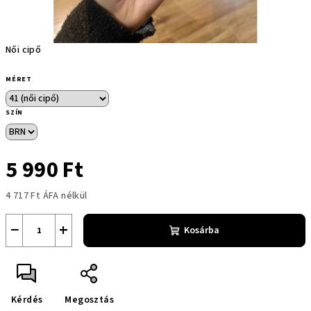
Női cipő
MÉRET
SZÍN
5 990 Ft
4 717 Ft ÁFA nélkül
Egységár:
−
+
Kosárba
Kérdés
Megosztás