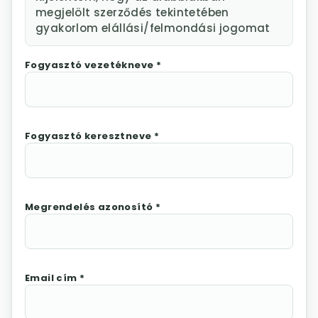
megjelölt szerződés tekintetében
gyakorlom elállási/felmondási jogomat
Fogyasztó vezetékneve *
Fogyasztó keresztneve *
Megrendelés azonosító *
Email cím *