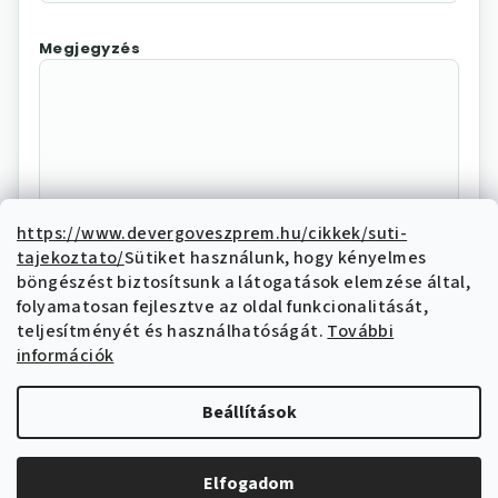
Megjegyzés
https://www.devergoveszprem.hu/cikkek/suti-
tajekoztato/
Sütiket használunk, hogy kényelmes
Az "Elállás megerősítése"
böngészést biztosítsunk a látogatások elemzése által,
megnyomásával Ön elektronikus úton
folyamatosan fejlesztve az oldal funkcionalitását,
elállási nyilatkozatot tesz és nyilatkozik,
teljesítményét és használhatóságát.
További
hogy megismerte és elfogadja az elállási
információk
funkcióval kapcsolatban az
adatkezelési
tájékoztatóban
írtakat.
Beállítások
Elállás megerősítése
Elfogadom