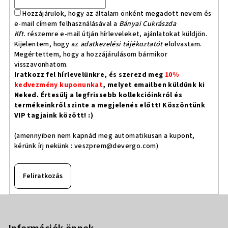
Hozzájárulok, hogy az általam önként megadott nevem és
e-mail címem felhasználásával a
Bányai Cukrászda
Kft.
részemre e-mail útján hírleveleket, ajánlatokat küldjön.
Kijelentem, hogy az
adatkezelési tájékoztatót
elolvastam.
Megértettem, hogy a hozzájárulásom bármikor
visszavonhatom.
Iratkozz fel hírlevelünkre, és szerezd meg
10%
kedvezmény kuponunkat
, melyet emailben küldünk ki
Neked. Értesülj a legfrissebb kollekcióinkról és
termékeinkről szinte a megjelenés előtt! Köszöntünk
VIP tagjaink között! :)
(amennyiben nem kapnád meg automatikusan a kupont,
kérünk írj nekünk :
veszprem@devergo.com
)
Feliratkozás
L
á