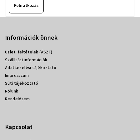
Feliratkozás
L
á
b
Információk önnek
l
Üzleti feltételek (ÁSZF)
é
Szállítási információk
c
Adatkezelési tájékoztató
Impresszum
Süti tájékoztató
Rólunk
Rendelésem
Kapcsolat