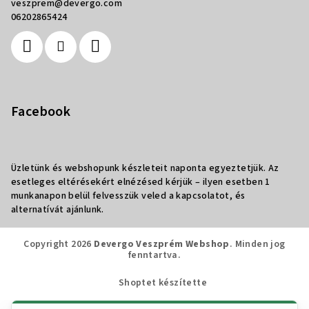
veszprem
@
devergo.com
06202865424
Facebook
Üzletünk és webshopunk készleteit naponta egyeztetjük. Az
esetleges eltérésekért elnézésed kérjük – ilyen esetben 1
munkanapon belül felvesszük veled a kapcsolatot, és
alternatívát ajánlunk.
Copyright 2026
Devergo Veszprém Webshop
. Minden jog
fenntartva.
Shoptet készítette