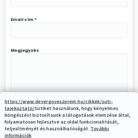
Email cím *
Megjegyzés
https://www.devergoveszprem.hu/cikkek/suti-
tajekoztato/
Sütiket használunk, hogy kényelmes
Az "Elállás megerősítése"
böngészést biztosítsunk a látogatások elemzése által,
megnyomásával Ön elektronikus úton
folyamatosan fejlesztve az oldal funkcionalitását,
elállási nyilatkozatot tesz és nyilatkozik,
teljesítményét és használhatóságát.
További
hogy megismerte és elfogadja az elállási
információk
funkcióval kapcsolatban az
adatkezelési