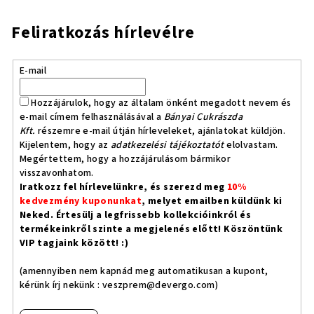
Feliratkozás hírlevélre
E-mail
Hozzájárulok, hogy az általam önként megadott nevem és
e-mail címem felhasználásával a
Bányai Cukrászda
Kft.
részemre e-mail útján hírleveleket, ajánlatokat küldjön.
Kijelentem, hogy az
adatkezelési tájékoztatót
elolvastam.
Megértettem, hogy a hozzájárulásom bármikor
visszavonhatom.
Iratkozz fel hírlevelünkre, és szerezd meg
10%
kedvezmény kuponunkat
, melyet emailben küldünk ki
Neked. Értesülj a legfrissebb kollekcióinkról és
termékeinkről szinte a megjelenés előtt! Köszöntünk
VIP tagjaink között! :)
(amennyiben nem kapnád meg automatikusan a kupont,
kérünk írj nekünk :
veszprem@devergo.com
)