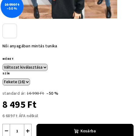
16 990 Ft
–50 %
Női anyagában mintás tunika
MÉRET
SZÍN
standard ár:
16 990 Ft
–50 %
8 495 Ft
6 689 Ft ÁFA nélkül
Egységár:
−
+
Kosárba