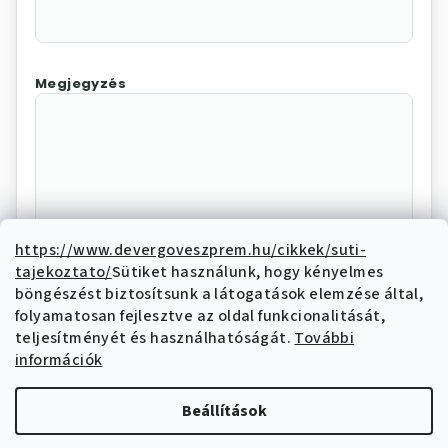
Megjegyzés
https://www.devergoveszprem.hu/cikkek/suti-
tajekoztato/
Sütiket használunk, hogy kényelmes
Az "Elállás megerősítése"
böngészést biztosítsunk a látogatások elemzése által,
megnyomásával Ön elektronikus úton
folyamatosan fejlesztve az oldal funkcionalitását,
elállási nyilatkozatot tesz és nyilatkozik,
teljesítményét és használhatóságát.
További
hogy megismerte és elfogadja az elállási
információk
funkcióval kapcsolatban az
adatkezelési
tájékoztatóban
írtakat.
Beállítások