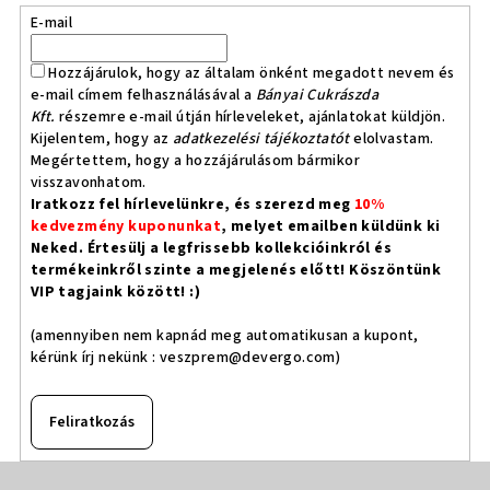
E-mail
Hozzájárulok, hogy az általam önként megadott nevem és
e-mail címem felhasználásával a
Bányai Cukrászda
Kft.
részemre e-mail útján hírleveleket, ajánlatokat küldjön.
Kijelentem, hogy az
adatkezelési tájékoztatót
elolvastam.
Megértettem, hogy a hozzájárulásom bármikor
visszavonhatom.
Iratkozz fel hírlevelünkre, és szerezd meg
10%
kedvezmény kuponunkat
, melyet emailben küldünk ki
Neked. Értesülj a legfrissebb kollekcióinkról és
termékeinkről szinte a megjelenés előtt! Köszöntünk
VIP tagjaink között! :)
(amennyiben nem kapnád meg automatikusan a kupont,
kérünk írj nekünk :
veszprem@devergo.com
)
Feliratkozás
L