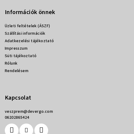
á
b
Információk önnek
l
Üzleti feltételek (ÁSZF)
é
Szállítási információk
c
Adatkezelési tájékoztató
Impresszum
Süti tájékoztató
Rólunk
Rendelésem
Kapcsolat
veszprem
@
devergo.com
06202865424