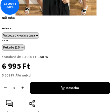
13 990 Ft
–50 %
Női ruha
MÉRET
SZÍN
standard ár:
13 990 Ft
–50 %
6 995 Ft
5 508 Ft ÁFA nélkül
Egységár:
−
+
Kosárba