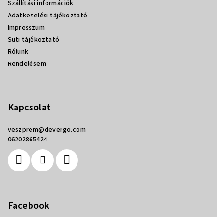
Szállítási információk
c
Adatkezelési tájékoztató
Impresszum
Süti tájékoztató
Rólunk
Rendelésem
Kapcsolat
veszprem
@
devergo.com
06202865424
Facebook