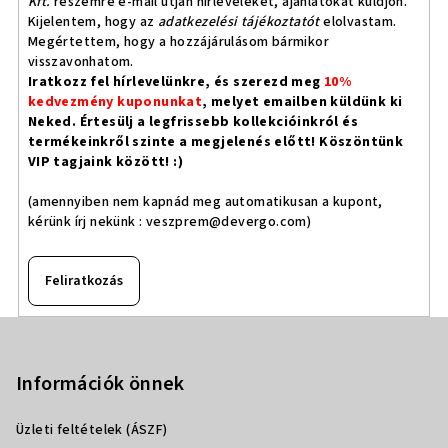
Kft.
részemre e-mail útján hírleveleket, ajánlatokat küldjön.
Kijelentem, hogy az
adatkezelési tájékoztatót
elolvastam.
Megértettem, hogy a hozzájárulásom bármikor
visszavonhatom.
Iratkozz fel hírlevelünkre, és szerezd meg
10%
kedvezmény kuponunkat
, melyet emailben küldünk ki
Neked. Értesülj a legfrissebb kollekcióinkról és
termékeinkről szinte a megjelenés előtt! Köszöntünk
VIP tagjaink között! :)
(amennyiben nem kapnád meg automatikusan a kupont,
kérünk írj nekünk :
veszprem@devergo.com
)
Feliratkozás
L
á
b
Információk önnek
l
Üzleti feltételek (ÁSZF)
é