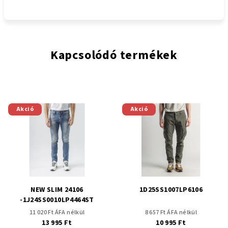
Kapcsolódó termékek
Akció
Akció
NEW SLIM 24106
1D25SS1007LP6106
-1J24SS0010LP4464ST
11 020 Ft ÁFA nélkül
8 657 Ft ÁFA nélkül
13 995 Ft
10 995 Ft