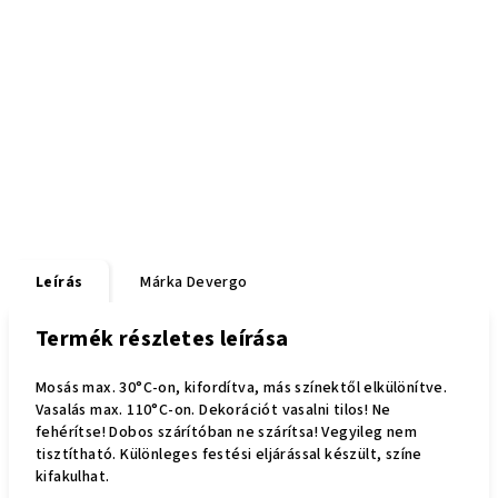
Leírás
Márka
Devergo
Termék részletes leírása
Mosás max. 30°C-on, kifordítva, más színektől elkülönítve.
Vasalás max. 110°C-on. Dekorációt vasalni tilos! Ne
fehérítse! Dobos szárítóban ne szárítsa! Vegyileg nem
tisztítható. Különleges festési eljárással készült, színe
kifakulhat.