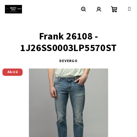
Ugrás
a
fő
Kosár
Keresés
Bejelentkezés
tartalomhoz
Frank 26108 -
1J26SS0003LP5570ST
DEVERGO
Akció