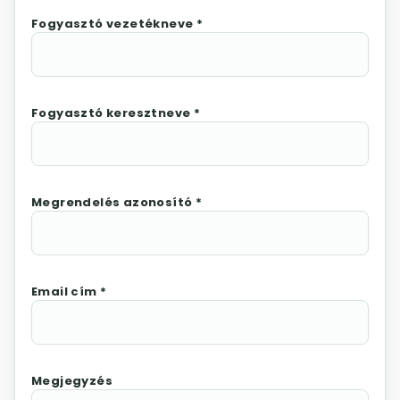
Fogyasztó vezetékneve *
Fogyasztó keresztneve *
Megrendelés azonosító *
Email cím *
Megjegyzés