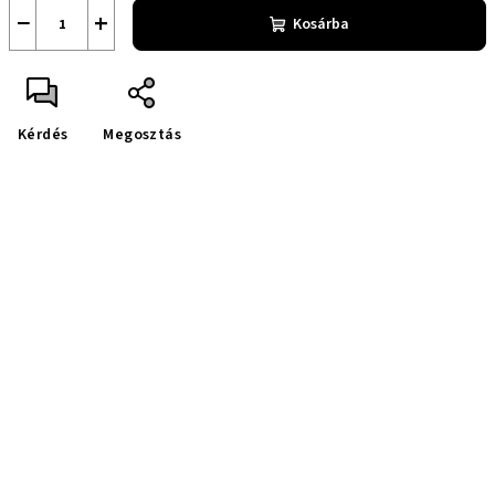
−
+
Kosárba
Kérdés
Megosztás