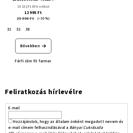
10 232 Ft ÁFA nélkül
12 995 Ft
25 990 Ft
(–50 %)
31
32
38
Bővebben
Férfi slim fit farmer
Feliratkozás hírlevélre
E-mail
Hozzájárulok, hogy az általam önként megadott nevem és
e-mail címem felhasználásával a
Bányai Cukrászda