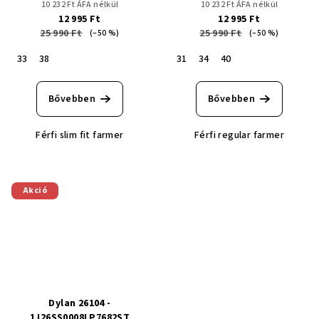
10 232 Ft ÁFA nélkül
10 232 Ft ÁFA nélkül
12 995 Ft
12 995 Ft
25 990 Ft
25 990 Ft
(–50 %)
(–50 %)
33
38
31
34
40
Bővebben
Bővebben
Férfi slim fit farmer
Férfi regular farmer
Akció
Dylan 26104 -
1J26SS0008LP7682ST