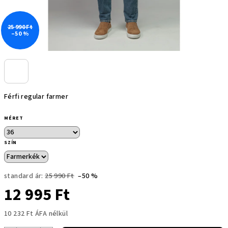
25 990 Ft
–50 %
Férfi regular farmer
MÉRET
SZÍN
standard ár:
25 990 Ft
–50 %
12 995 Ft
10 232 Ft ÁFA nélkül
Egységár: