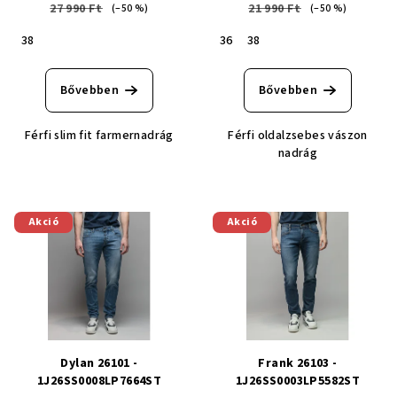
27 990 Ft
21 990 Ft
(–50 %)
(–50 %)
38
36
38
Bővebben
Bővebben
Férfi slim fit farmernadrág
Férfi oldalzsebes vászon
nadrág
Akció
Akció
Dylan 26101 -
Frank 26103 -
1J26SS0008LP7664ST
1J26SS0003LP5582ST