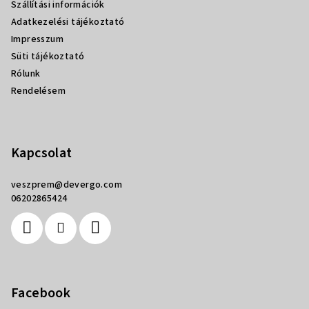
Szállítási információk
c
Adatkezelési tájékoztató
Impresszum
Süti tájékoztató
Rólunk
Rendelésem
Kapcsolat
veszprem
@
devergo.com
06202865424
Facebook