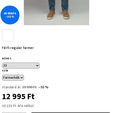
25 990 Ft
–50 %
Férfi regular farmer
MÉRET
SZÍN
standard ár:
25 990 Ft
–50 %
12 995 Ft
10 232 Ft ÁFA nélkül
Egységár: