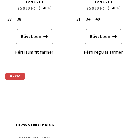
12 995 Ft
12 995 Ft
25 990 Ft
25 990 Ft
(–50 %)
(–50 %)
33
38
31
34
40
Bővebben
Bővebben
Férfi slim fit farmer
Férfi regular farmer
Akció
1D25SS1007LP6106