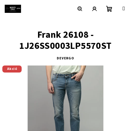
Ugrás
a
fő
Kosár
Keresés
Bejelentkezés
tartalomhoz
Frank 26108 -
1J26SS0003LP5570ST
DEVERGO
Akció