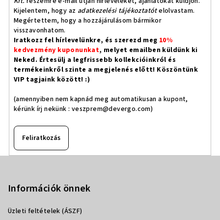
Kft.
részemre e-mail útján hírleveleket, ajánlatokat küldjön.
Kijelentem, hogy az
adatkezelési tájékoztatót
elolvastam.
Megértettem, hogy a hozzájárulásom bármikor
visszavonhatom.
Iratkozz fel hírlevelünkre, és szerezd meg
10%
kedvezmény kuponunkat
, melyet emailben küldünk ki
Neked. Értesülj a legfrissebb kollekcióinkról és
termékeinkről szinte a megjelenés előtt! Köszöntünk
VIP tagjaink között! :)
(amennyiben nem kapnád meg automatikusan a kupont,
kérünk írj nekünk :
veszprem@devergo.com
)
Feliratkozás
L
á
b
Információk önnek
l
Üzleti feltételek (ÁSZF)
é