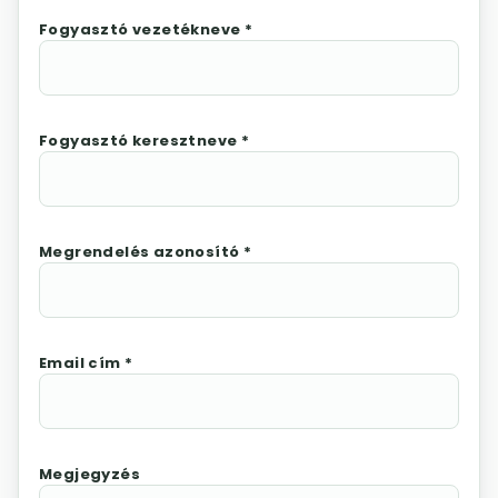
Fogyasztó vezetékneve *
Fogyasztó keresztneve *
Megrendelés azonosító *
Email cím *
Megjegyzés