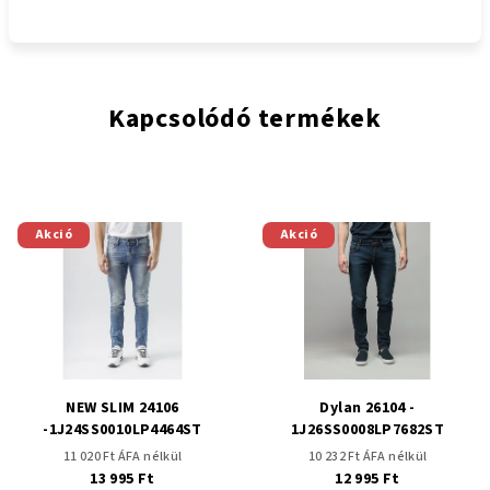
Kapcsolódó termékek
Akció
Akció
NEW SLIM 24106
Dylan 26104 -
-1J24SS0010LP4464ST
1J26SS0008LP7682ST
11 020 Ft ÁFA nélkül
10 232 Ft ÁFA nélkül
13 995 Ft
12 995 Ft