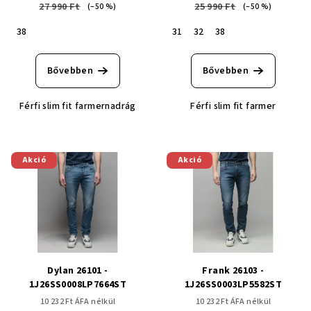
27 990 Ft
25 990 Ft
(–50 %)
(–50 %)
38
31
32
38
Bővebben
Bővebben
Férfi slim fit farmernadrág
Férfi slim fit farmer
Akció
Akció
Dylan 26101 -
Frank 26103 -
1J26SS0008LP7664ST
1J26SS0003LP5582ST
10 232 Ft ÁFA nélkül
10 232 Ft ÁFA nélkül