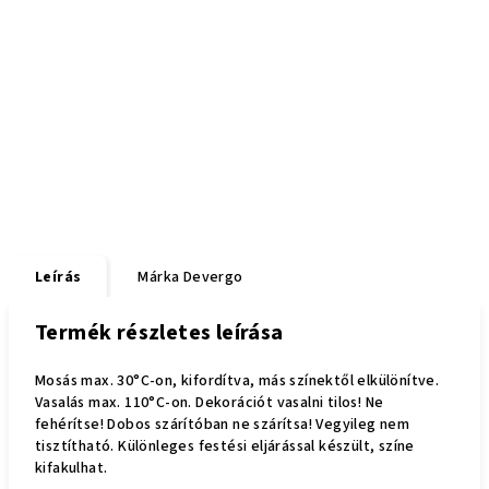
Leírás
Márka
Devergo
Termék részletes leírása
Mosás max. 30°C-on, kifordítva, más színektől elkülönítve.
Vasalás max. 110°C-on. Dekorációt vasalni tilos! Ne
fehérítse! Dobos szárítóban ne szárítsa! Vegyileg nem
tisztítható. Különleges festési eljárással készült, színe
kifakulhat.