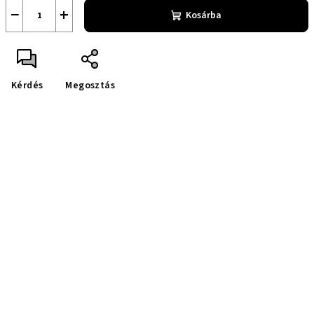
−
+
Kosárba
Kérdés
Megosztás