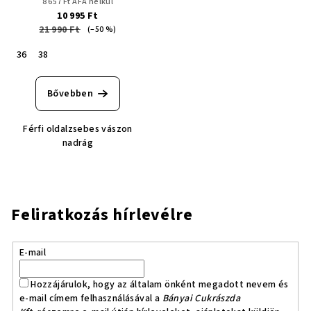
8 657 Ft ÁFA nélkül
10 995 Ft
21 990 Ft
(–50 %)
36
38
Bővebben
Férfi oldalzsebes vászon
nadrág
Feliratkozás hírlevélre
E-mail
Hozzájárulok, hogy az általam önként megadott nevem és
e-mail címem felhasználásával a
Bányai Cukrászda