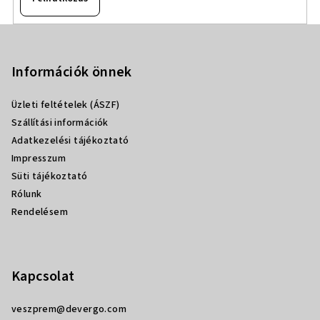
L
á
b
Információk önnek
l
Üzleti feltételek (ÁSZF)
é
Szállítási információk
c
Adatkezelési tájékoztató
Impresszum
Süti tájékoztató
Rólunk
Rendelésem
Kapcsolat
veszprem
@
devergo.com