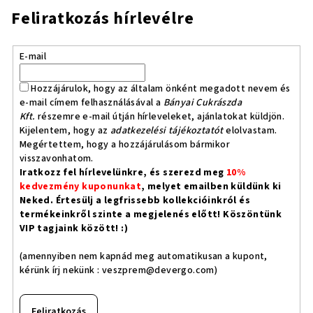
Feliratkozás hírlevélre
E-mail
Hozzájárulok, hogy az általam önként megadott nevem és
e-mail címem felhasználásával a
Bányai Cukrászda
Kft.
részemre e-mail útján hírleveleket, ajánlatokat küldjön.
Kijelentem, hogy az
adatkezelési tájékoztatót
elolvastam.
Megértettem, hogy a hozzájárulásom bármikor
visszavonhatom.
Iratkozz fel hírlevelünkre, és szerezd meg
10%
kedvezmény kuponunkat
, melyet emailben küldünk ki
Neked. Értesülj a legfrissebb kollekcióinkról és
termékeinkről szinte a megjelenés előtt! Köszöntünk
VIP tagjaink között! :)
(amennyiben nem kapnád meg automatikusan a kupont,
kérünk írj nekünk :
veszprem@devergo.com
)
Feliratkozás