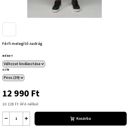
Férfi melegítő nadrág
MÉRET
SZÍN
12 990 Ft
10 228 Ft ÁFA nélkül
Egységár:
−
+
Kosárba