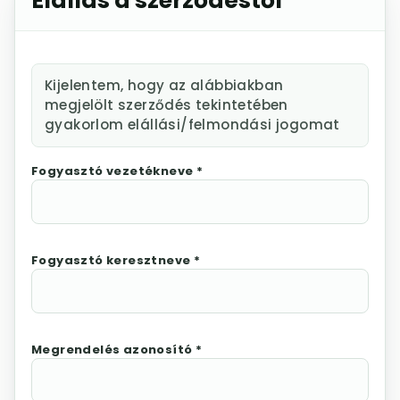
Elállás a szerződéstől
Kijelentem, hogy az alábbiakban
megjelölt szerződés tekintetében
gyakorlom elállási/felmondási jogomat
Fogyasztó vezetékneve *
Fogyasztó keresztneve *
Megrendelés azonosító *