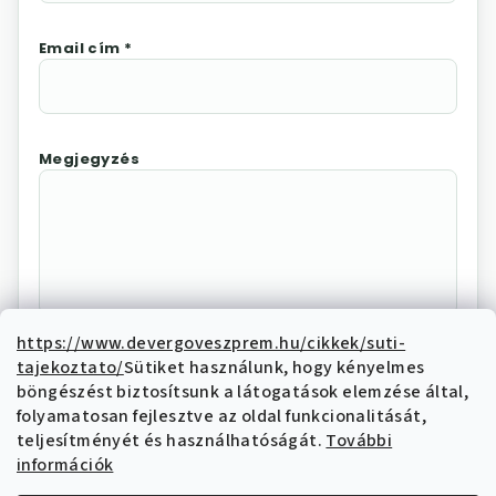
Email cím *
Megjegyzés
https://www.devergoveszprem.hu/cikkek/suti-
tajekoztato/
Sütiket használunk, hogy kényelmes
Az "Elállás megerősítése"
böngészést biztosítsunk a látogatások elemzése által,
megnyomásával Ön elektronikus úton
folyamatosan fejlesztve az oldal funkcionalitását,
elállási nyilatkozatot tesz és nyilatkozik,
teljesítményét és használhatóságát.
További
hogy megismerte és elfogadja az elállási
információk
funkcióval kapcsolatban az
adatkezelési