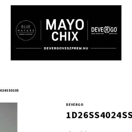
024SS0105
DEVERGO
1D26SS4024S