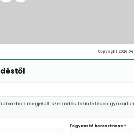
Copyright 2026
De
ődéstől
lábbiakban megjelölt szerződés tekintetében gyakorlo
Fogyasztó keresztneve *