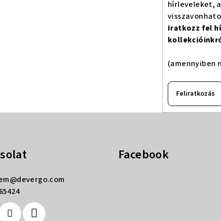
hírleveleket, 
visszavonhat
Iratkozz fel 
kollekcióinkr
(amennyiben n
Feliratkozás
solat
Facebook
rem
@
devergo.com
65424