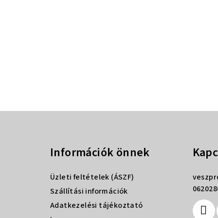
L
á
Információk önnek
Kapc
b
l
Üzleti feltételek (ÁSZF)
veszp
é
062028
Szállítási információk
Adatkezelési tájékoztató
c