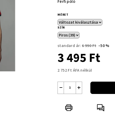
Férfi póló
MÉRET
SZÍN
standard ár:
6 990 Ft
–50 %
3 495 Ft
2 752 Ft ÁFA nélkül
Egységár:
−
+