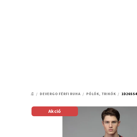
Ugrás
a
fő
tartalomhoz
/
DEVERGO FÉRFI RUHA
/
PÓLÓK, TRIKÓK
/
1D26SS4
KEZDŐLAP
Akció