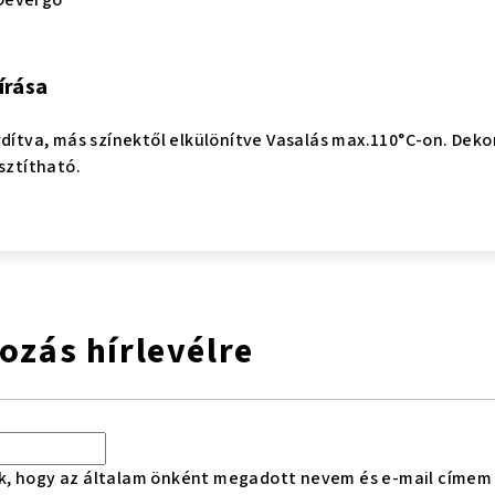
írása
rdítva, más színektől elkülönítve Vasalás max.110°C-on. Dekor
sztítható.
kozás hírlevélre
k, hogy az általam önként megadott nevem és e-mail címem 