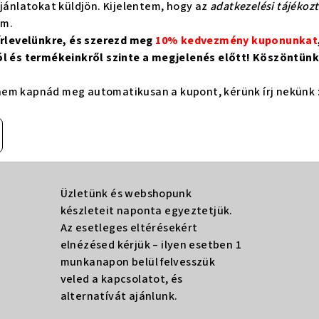
ajánlatokat küldjön. Kijelentem, hogy az
adatkezelési tájékoz
om.
hírlevelünkre, és szerezd meg
10% kedvezmény kuponunkat
ól és termékeinkről szinte a megjelenés előtt! Köszöntünk 
em kapnád meg automatikusan a kupont, kérünk írj nekünk 
Üzletünk és webshopunk
készleteit naponta egyeztetjük.
Az esetleges eltérésekért
elnézésed kérjük – ilyen esetben 1
munkanapon belül felvesszük
veled a kapcsolatot, és
alternatívát ajánlunk.