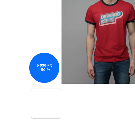
6 990 Ft
–50 %