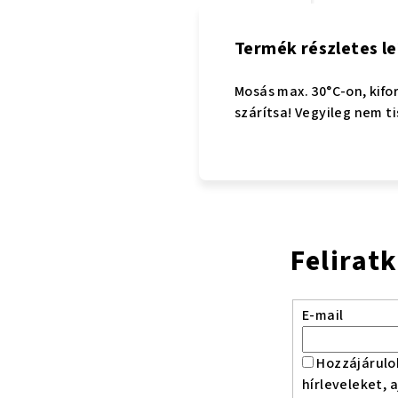
Termék részletes le
Mosás max. 30°C-on, kifo
szárítsa! Vegyileg nem ti
Felirat
E-mail
Hozzájárulo
hírleveleket, 