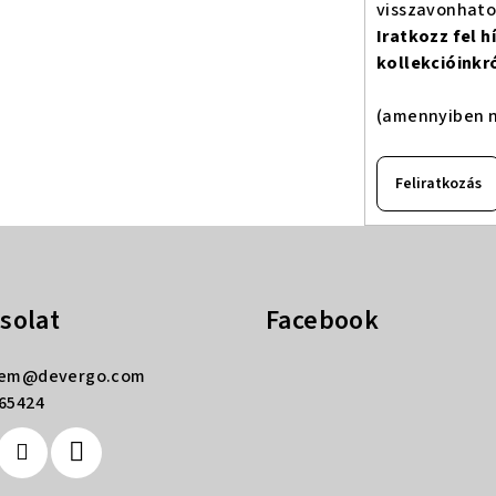
visszavonhat
Iratkozz fel 
kollekcióinkr
(amennyiben n
Feliratkozás
solat
Facebook
rem
@
devergo.com
65424