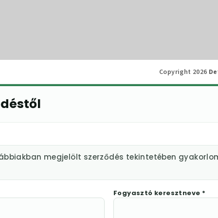
Copyright 2026
De
ődéstől
lábbiakban megjelölt szerződés tekintetében gyakorlo
Fogyasztó keresztneve *