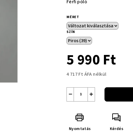
Férfi póló
MÉRET
SZÍN
5 990 Ft
4 717 Ft ÁFA nélkül
Egységár:
−
+
Nyomtatás
Kérdés