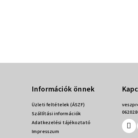
L
á
Információk önnek
Kapc
b
l
Üzleti feltételek (ÁSZF)
veszp
é
062028
Szállítási információk
Adatkezelési tájékoztató
c
Impresszum