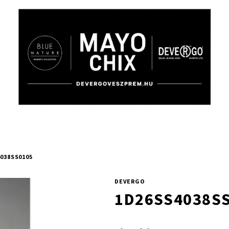
038SS0105
DEVERGO
1D26SS4038S