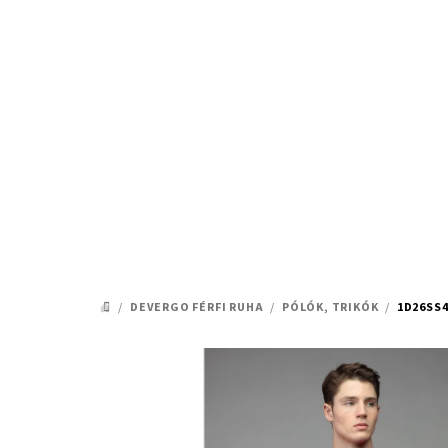
Ugrás
a
fő
tartalomhoz
/
DEVERGO FÉRFI RUHA
/
PÓLÓK, TRIKÓK
/
1D26SS4
KEZDŐLAP