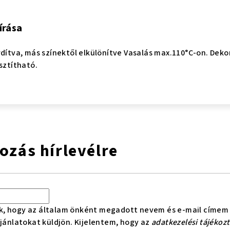
írása
rdítva, más színektől elkülönítve Vasalás max.110°C-on. Dekor
sztítható.
kozás hírlevélre
k, hogy az általam önként megadott nevem és e-mail címem 
ajánlatokat küldjön. Kijelentem, hogy az
adatkezelési tájékoz